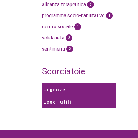
alleanza terapeutica
2
programma socio-riabilitativo
1
centro sociale
1
solidarietà
2
sentimenti
2
Scorciatoie
Urgenze
Leggi utili