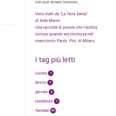
non può amare nessuno...
Versi tratti da "La Terra Santa"
di Alda Merini
Una raccolta di poesie che l'autrice
scrisse quando era rinchiusa nel
manicomio Paolo Pini, di Milano.
I tag più letti
cucina
1
lievito
1
giovani
6
residenze
1
familiari
59