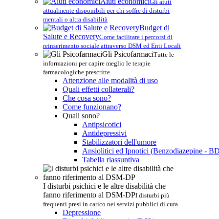
Aiuti economici
Gli aiuti
attualmente disponibili per chi soffre di disturbi
mentali o altra disabilità
Budget di
Salute e Recovery
Come facilitare i percorsi di
reinserimento sociale attraverso DSM ed Enti Locali
Gli Psicofarmaci
Tutte le
informazioni per capire meglio le terapie
farmacologiche prescritte
Attenzione alle modalità di uso
Quali effetti collaterali?
Che cosa sono?
Come funzionano?
Quali sono?
Antipsicotici
Antidepressivi
Stabilizzatori dell'umore
Ansiolitici ed Ipnotici (Benzodiazepine - B
Tabella riassuntiva
I disturbi psichici e le altre disabilità che
fanno riferimento al DSM-DP
I disturbi più
frequenti presi in carico nei servizi pubblici di cura
Depressione