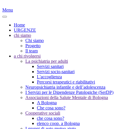
Menu
Home
URGENZE
chi siamo
Chi siamo
Progetto
Il team
a chi rivolgersi
La psichiatria per adulti
Servizi sanitari
Servizi socio-sanitari
L'accoglienza
Percorsi terapeutici e riabilitativi
Neuropsichiatria infantile e dell’adolescenza
I Servizi per le Dipendenze Patologiche (SerDP)
Associazioni della Salute Mentale di Bologna
A Bologna
Che cosa sono?
Cooperative sociali
che cosa sono?
elenco coop. a Bologna
I gruppi di auto mutuo aiuto