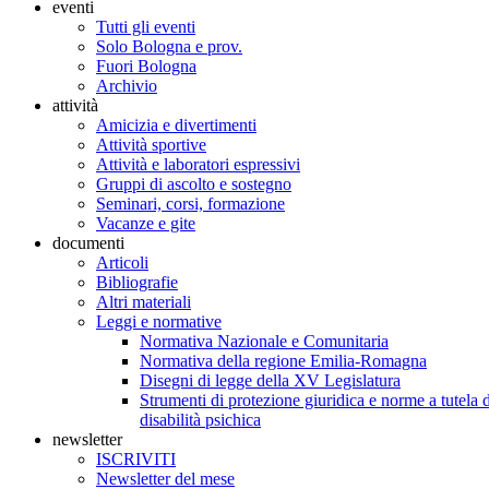
eventi
Tutti gli eventi
Solo Bologna e prov.
Fuori Bologna
Archivio
attività
Amicizia e divertimenti
Attività sportive
Attività e laboratori espressivi
Gruppi di ascolto e sostegno
Seminari, corsi, formazione
Vacanze e gite
documenti
Articoli
Bibliografie
Altri materiali
Leggi e normative
Normativa Nazionale e Comunitaria
Normativa della regione Emilia-Romagna
Disegni di legge della XV Legislatura
Strumenti di protezione giuridica e norme a tutela d
disabilità psichica
newsletter
ISCRIVITI
Newsletter del mese