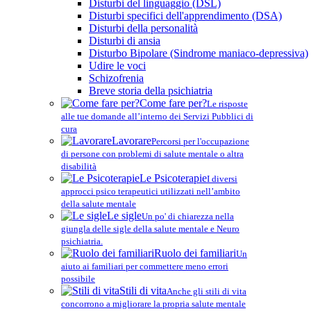
Disturbi del linguaggio (DSL)
Disturbi specifici dell'apprendimento (DSA)
Disturbi della personalità
Disturbi di ansia
Disturbo Bipolare (Sindrome maniaco-depressiva)
Udire le voci
Schizofrenia
Breve storia della psichiatria
Come fare per?
Le risposte
alle tue domande all’interno dei Servizi Pubblici di
cura
Lavorare
Percorsi per l'occupazione
di persone con problemi di salute mentale o altra
disabilità
Le Psicoterapie
I diversi
approcci psico terapeutici utilizzati nell’ambito
della salute mentale
Le sigle
Un po' di chiarezza nella
giungla delle sigle della salute mentale e Neuro
psichiatria.
Ruolo dei familiari
Un
aiuto ai familiari per commettere meno errori
possibile
Stili di vita
Anche gli stili di vita
concorrono a migliorare la propria salute mentale