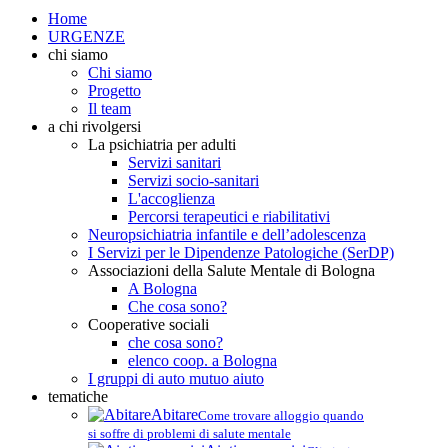
Home
URGENZE
chi siamo
Chi siamo
Progetto
Il team
a chi rivolgersi
La psichiatria per adulti
Servizi sanitari
Servizi socio-sanitari
L'accoglienza
Percorsi terapeutici e riabilitativi
Neuropsichiatria infantile e dell’adolescenza
I Servizi per le Dipendenze Patologiche (SerDP)
Associazioni della Salute Mentale di Bologna
A Bologna
Che cosa sono?
Cooperative sociali
che cosa sono?
elenco coop. a Bologna
I gruppi di auto mutuo aiuto
tematiche
Abitare
Come trovare alloggio quando
si soffre di problemi di salute mentale