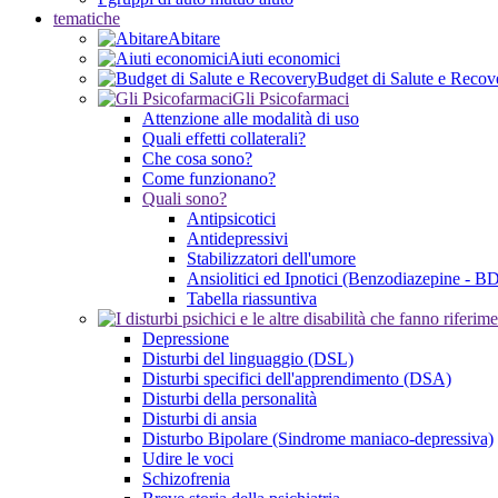
tematiche
Abitare
Aiuti economici
Budget di Salute e Recov
Gli Psicofarmaci
Attenzione alle modalità di uso
Quali effetti collaterali?
Che cosa sono?
Come funzionano?
Quali sono?
Antipsicotici
Antidepressivi
Stabilizzatori dell'umore
Ansiolitici ed Ipnotici (Benzodiazepine - B
Tabella riassuntiva
Depressione
Disturbi del linguaggio (DSL)
Disturbi specifici dell'apprendimento (DSA)
Disturbi della personalità
Disturbi di ansia
Disturbo Bipolare (Sindrome maniaco-depressiva)
Udire le voci
Schizofrenia