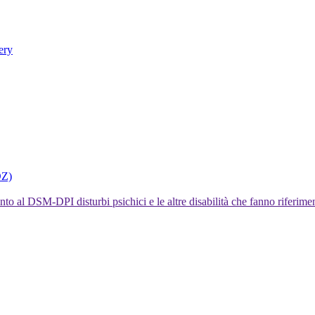
ery
DZ)
I disturbi psichici e le altre disabilità che fanno rifer