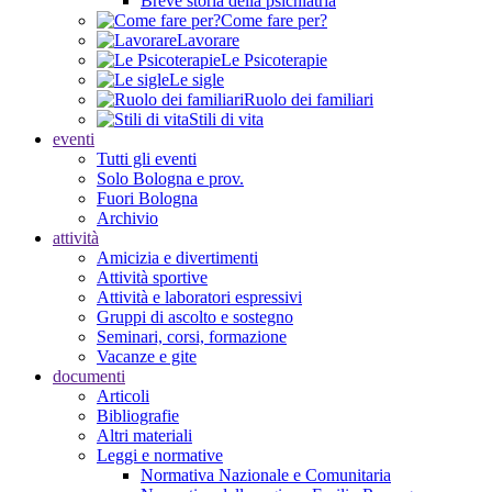
Breve storia della psichiatria
Come fare per?
Lavorare
Le Psicoterapie
Le sigle
Ruolo dei familiari
Stili di vita
eventi
Tutti gli eventi
Solo Bologna e prov.
Fuori Bologna
Archivio
attività
Amicizia e divertimenti
Attività sportive
Attività e laboratori espressivi
Gruppi di ascolto e sostegno
Seminari, corsi, formazione
Vacanze e gite
documenti
Articoli
Bibliografie
Altri materiali
Leggi e normative
Normativa Nazionale e Comunitaria