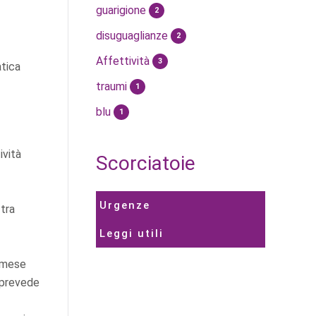
guarigione
2
disuguaglianze
2
Affettività
3
atica
traumi
1
blu
1
ività
Scorciatoie
Urgenze
 tra
Leggi utili
l mese
ì prevede