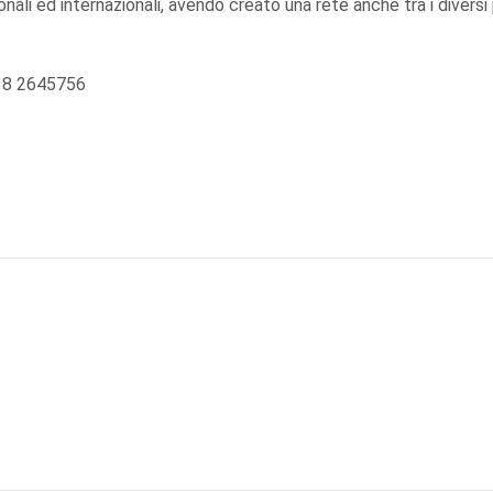
nali ed internazionali, avendo creato una rete anche tra i diversi
338 2645756