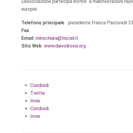
L'Associazione partecipa inoltre a manifestazioni nazio
europei.
Telefono principale
presidente Franca Pastorelli 
Fax
Email:
minochiara@tiscali.it
Sito Web
www.diavolirossi.org
Condividi
Twitta
Invia
Condividi
Invia