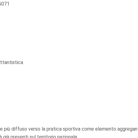
55071
ttantistica
pre più diffuso verso la pratica sportiva come elemento aggregan
à già presenti sul territorio nazionale.