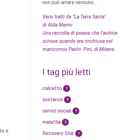
non può amare nessuno...
Versi tratti da "La Terra Santa"
di Alda Merini
Una raccolta di poesie che l'autrice
scrisse quando era rinchiusa nel
manicomio Paolo Pini, di Milano.
I tag più letti
calcetto
1
sostanze
3
servizi sociali
7
malattia
2
te e
Recovery Star
1