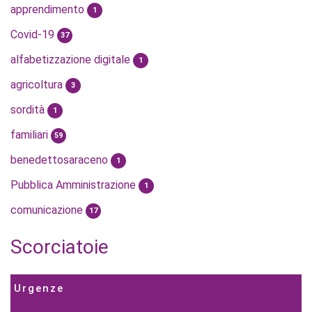
apprendimento
1
Covid-19
37
alfabetizzazione digitale
1
agricoltura
3
sordità
1
familiari
59
benedettosaraceno
1
Pubblica Amministrazione
1
comunicazione
17
Scorciatoie
Urgenze