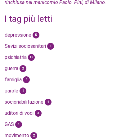
rinchiusa nel manicomio Paolo Pini, di Milano.
I tag più letti
depressione
5
Sevizi sociosanitari
1
psichiatria
19
guerra
2
famiglia
4
parole
1
socioriabilitazione
1
uditori di voci
3
GAS
1
movimento
2