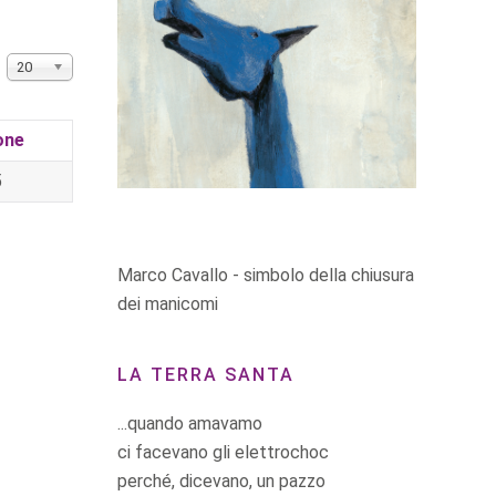
Visualizza n.
20
one
5
Marco Cavallo - simbolo della chiusura
dei manicomi
LA TERRA SANTA
...quando amavamo
ci facevano gli elettrochoc
perché, dicevano, un pazzo