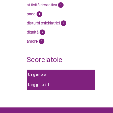
attività ricreativa
1
paco
1
disturbi psichiatrici
3
dignità
2
amore
3
Scorciatoie
Urgenze
Leggi utili