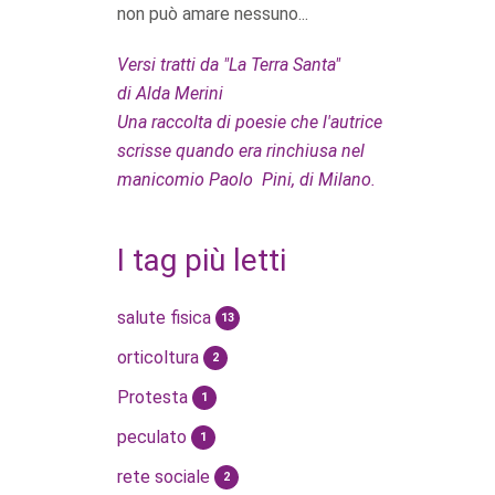
non può amare nessuno...
Versi tratti da "La Terra Santa"
di Alda Merini
Una raccolta di poesie che l'autrice
scrisse quando era rinchiusa nel
manicomio Paolo Pini, di Milano.
I tag più letti
salute fisica
13
orticoltura
2
Protesta
1
peculato
1
rete sociale
2