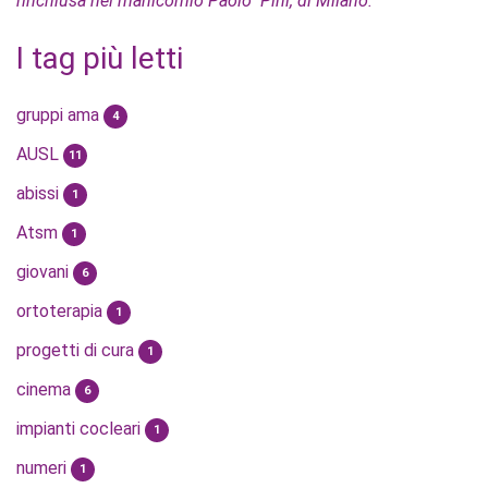
rinchiusa nel manicomio Paolo Pini, di Milano.
I tag più letti
gruppi ama
4
AUSL
11
abissi
1
Atsm
1
giovani
6
ortoterapia
1
progetti di cura
1
cinema
6
impianti cocleari
1
numeri
1