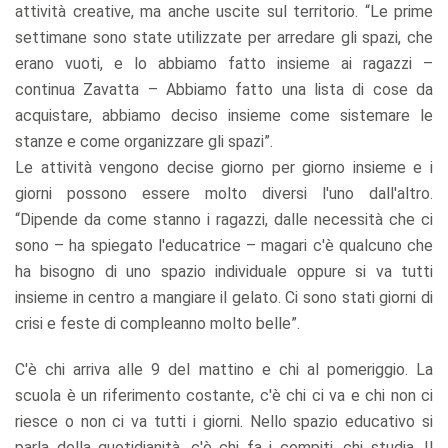
attività creative, ma anche uscite sul territorio. “Le prime
settimane sono state utilizzate per arredare gli spazi, che
erano vuoti, e lo abbiamo fatto insieme ai ragazzi –
continua Zavatta – Abbiamo fatto una lista di cose da
acquistare, abbiamo deciso insieme come sistemare le
stanze e come organizzare gli spazi”.
Le attività vengono decise giorno per giorno insieme e i
giorni possono essere molto diversi l'uno dall'altro.
“Dipende da come stanno i ragazzi, dalle necessità che ci
sono – ha spiegato l'educatrice – magari c'è qualcuno che
ha bisogno di uno spazio individuale oppure si va tutti
insieme in centro a mangiare il gelato. Ci sono stati giorni di
crisi e feste di compleanno molto belle”.
C'è chi arriva alle 9 del mattino e chi al pomeriggio. La
scuola è un riferimento costante, c'è chi ci va e chi non ci
riesce o non ci va tutti i giorni. Nello spazio educativo si
parla della quotidianità, c'è chi fa i compiti, chi studia. Il