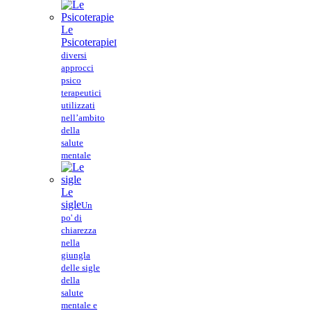
Le
Psicoterapie
I
diversi
approcci
psico
terapeutici
utilizzati
nell’ambito
della
salute
mentale
Le
sigle
Un
po' di
chiarezza
nella
giungla
delle sigle
della
salute
mentale e