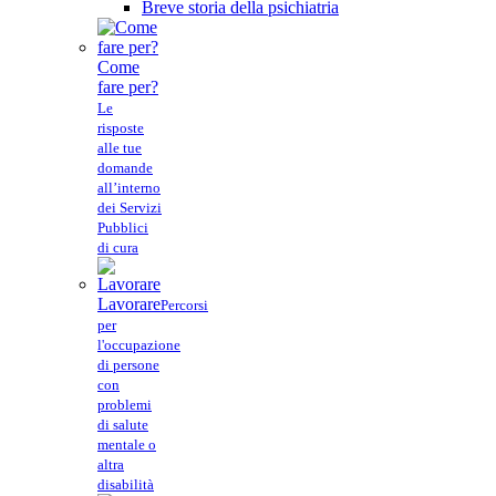
Breve storia della psichiatria
Come
fare per?
Le
risposte
alle tue
domande
all’interno
dei Servizi
Pubblici
di cura
Lavorare
Percorsi
per
l'occupazione
di persone
con
problemi
di salute
mentale o
altra
disabilità