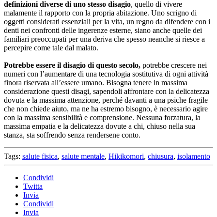
definizioni diverse di uno stesso disagio
, quello di vivere
malamente il rapporto con la propria abitazione. Uno scrigno di
oggetti considerati essenziali per la vita, un regno da difendere con i
denti nei confronti delle ingerenze esterne, siano anche quelle dei
familiari preoccupati per una deriva che spesso neanche si riesce a
percepire come tale dal malato.
Potrebbe essere il disagio di questo secolo,
potrebbe crescere nei
numeri con l’aumentare di una tecnologia sostitutiva di ogni attività
finora riservata all’essere umano. Bisogna tenere in massima
considerazione questi disagi, sapendoli affrontare con la delicatezza
dovuta e la massima attenzione, perché davanti a una psiche fragile
che non chiede aiuto, ma ne ha estremo bisogno, è necessario agire
con la massima sensibilità e comprensione. Nessuna forzatura, la
massima empatia e la delicatezza dovute a chi, chiuso nella sua
stanza, sta soffrendo senza rendersene conto.
Tags:
salute fisica
,
salute mentale
,
Hikikomori
,
chiusura
,
isolamento
Condividi
Twitta
Invia
Condividi
Invia