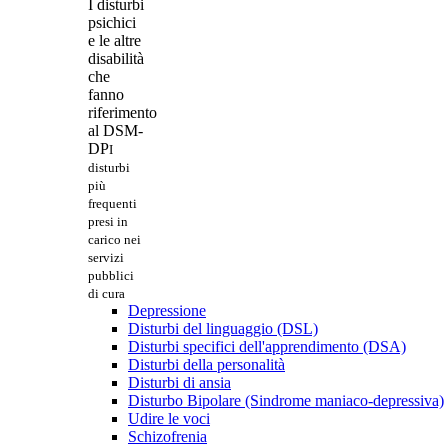
I disturbi
psichici
e le altre
disabilità
che
fanno
riferimento
al DSM-
DP
I
disturbi
più
frequenti
presi in
carico nei
servizi
pubblici
di cura
Depressione
Disturbi del linguaggio (DSL)
Disturbi specifici dell'apprendimento (DSA)
Disturbi della personalità
Disturbi di ansia
Disturbo Bipolare (Sindrome maniaco-depressiva)
Udire le voci
Schizofrenia