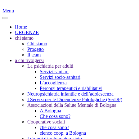
Menu
Home
URGENZE
chi siamo
Chi siamo
Progetto
Il team
a chi rivolgersi
La psichiatria per adulti
Servizi sanitari
Servizi socio-sanitari
L'accoglienza
Percorsi terapeutici e riabilitativi
Neuropsichiatria infantile e dell’adolescenza
I Servizi per le Dipendenze Patologiche (SerDP)
Associazioni della Salute Mentale di Bologna
A Bologna
Che cosa sono?
Cooperative sociali
che cosa sono?
elenco coop. a Bologna
I gruppi di auto mutuo aiuto