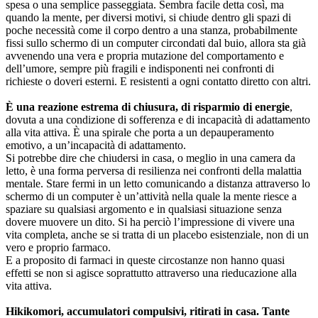
spesa o una semplice passeggiata. Sembra facile detta così, ma
quando la mente, per diversi motivi, si chiude dentro gli spazi di
poche necessità come il corpo dentro a una stanza, probabilmente
fissi sullo schermo di un computer circondati dal buio, allora sta già
avvenendo una vera e propria mutazione del comportamento e
dell’umore, sempre più fragili e indisponenti nei confronti di
richieste o doveri esterni. E resistenti a ogni contatto diretto con altri.
È una reazione estrema di chiusura, di risparmio di energie
,
dovuta a una condizione di sofferenza e di incapacità di adattamento
alla vita attiva. È una spirale che porta a un depauperamento
emotivo, a un’incapacità di adattamento.
Si potrebbe dire che chiudersi in casa, o meglio in una camera da
letto, è una forma perversa di resilienza nei confronti della malattia
mentale. Stare fermi in un letto comunicando a distanza attraverso lo
schermo di un computer è un’attività nella quale la mente riesce a
spaziare su qualsiasi argomento e in qualsiasi situazione senza
dovere muovere un dito. Si ha perciò l’impressione di vivere una
vita completa, anche se si tratta di un placebo esistenziale, non di un
vero e proprio farmaco.
E a proposito di farmaci in queste circostanze non hanno quasi
effetti se non si agisce soprattutto attraverso una rieducazione alla
vita attiva.
Hikikomori, accumulatori compulsivi, ritirati in casa. Tante