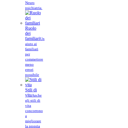
Neuro
psichiatria.
Ruolo
dei
familiari
Un
aiuto ai
familiari
per
commettere
meno
errori
possibile
Stili di
vita
Anche
gli stili di
vita
concorrono
a
migliorare
la propria