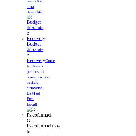
mentali o
altra
disabilità
Budget
di Salute
e
Recovery
Come
facilitare i
percorsi di
reinserimento
sociale
attraverso
DSM ed
Enti
Locali
Gli
Psicofarmaci
Tutte
le