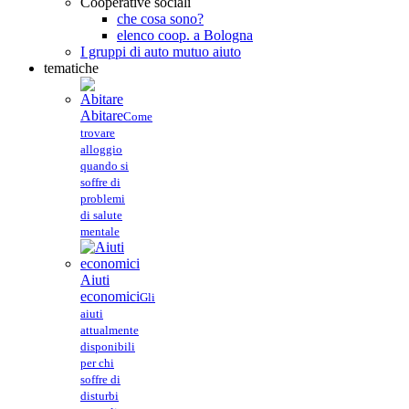
Cooperative sociali
che cosa sono?
elenco coop. a Bologna
I gruppi di auto mutuo aiuto
tematiche
Abitare
Come
trovare
alloggio
quando si
soffre di
problemi
di salute
mentale
Aiuti
economici
Gli
aiuti
attualmente
disponibili
per chi
soffre di
disturbi