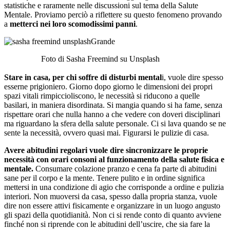
statistiche e raramente nelle discussioni sul tema della Salute
Mentale. Proviamo perciò a riflettere su questo fenomeno provando
a
metterci nei loro scomodissimi panni
.
Foto di Sasha Freemind su Unsplash
Stare in casa, per chi soffre di disturbi mental
i, vuole dire spesso
esserne prigioniero. Giorno dopo giorno le dimensioni dei propri
spazi vitali rimpiccioliscono, le necessità si riducono a quelle
basilari, in maniera disordinata. Si mangia quando si ha fame, senza
rispettare orari che nulla hanno a che vedere con doveri disciplinari
ma riguardano la sfera della salute personale. Ci si lava quando se ne
sente la necessità, ovvero quasi mai. Figurarsi le pulizie di casa.
Avere abitudini regolari vuole dire sincronizzare le proprie
necessità con orari consoni al funzionamento della salute fisica e
mentale.
Consumare colazione pranzo e cena fa parte di abitudini
sane per il corpo e la mente. Tenere pulito e in ordine significa
mettersi in una condizione di agio che corrisponde a ordine e pulizia
interiori. Non muoversi da casa, spesso dalla propria stanza, vuole
dire non essere attivi fisicamente e organizzare in un luogo angusto
gli spazi della quotidianità. Non ci si rende conto di quanto avviene
finché non si riprende con le abitudini dell’uscire, che sia fare la