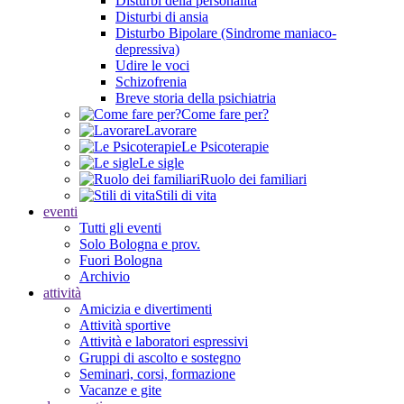
Disturbi della personalità
Disturbi di ansia
Disturbo Bipolare (Sindrome maniaco-
depressiva)
Udire le voci
Schizofrenia
Breve storia della psichiatria
Come fare per?
Lavorare
Le Psicoterapie
Le sigle
Ruolo dei familiari
Stili di vita
eventi
Tutti gli eventi
Solo Bologna e prov.
Fuori Bologna
Archivio
attività
Amicizia e divertimenti
Attività sportive
Attività e laboratori espressivi
Gruppi di ascolto e sostegno
Seminari, corsi, formazione
Vacanze e gite