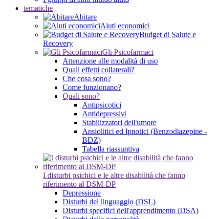
tematiche
Abitare
Aiuti economici
Budget di Salute e
Recovery
Gli Psicofarmaci
Attenzione alle modalità di uso
Quali effetti collaterali?
Che cosa sono?
Come funzionano?
Quali sono?
Antipsicotici
Antidepressivi
Stabilizzatori dell'umore
Ansiolitici ed Ipnotici (Benzodiazepine -
BDZ)
Tabella riassuntiva
I disturbi psichici e le altre disabilità che fanno
riferimento al DSM-DP
Depressione
Disturbi del linguaggio (DSL)
Disturbi specifici dell'apprendimento (DSA)