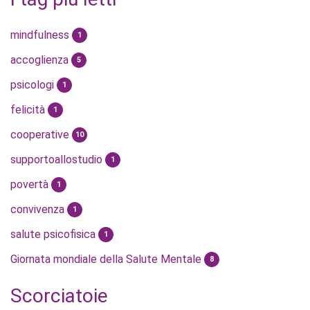
mindfulness
1
accoglienza
5
psicologi
1
felicità
1
cooperative
10
supportoallostudio
1
povertà
1
convivenza
1
salute psicofisica
1
Giornata mondiale della Salute Mentale
8
Scorciatoie