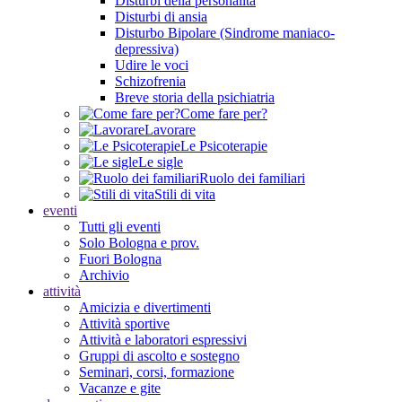
Disturbi della personalità
Disturbi di ansia
Disturbo Bipolare (Sindrome maniaco-
depressiva)
Udire le voci
Schizofrenia
Breve storia della psichiatria
Come fare per?
Lavorare
Le Psicoterapie
Le sigle
Ruolo dei familiari
Stili di vita
eventi
Tutti gli eventi
Solo Bologna e prov.
Fuori Bologna
Archivio
attività
Amicizia e divertimenti
Attività sportive
Attività e laboratori espressivi
Gruppi di ascolto e sostegno
Seminari, corsi, formazione
Vacanze e gite