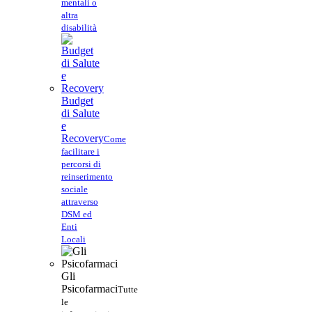
mentali o
altra
disabilità
Budget
di Salute
e
Recovery
Come
facilitare i
percorsi di
reinserimento
sociale
attraverso
DSM ed
Enti
Locali
Gli
Psicofarmaci
Tutte
le