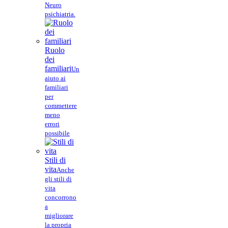
Neuro
psichiatria.
Ruolo
dei
familiari
Un
aiuto ai
familiari
per
commettere
meno
errori
possibile
Stili di
vita
Anche
gli stili di
vita
concorrono
a
migliorare
la propria