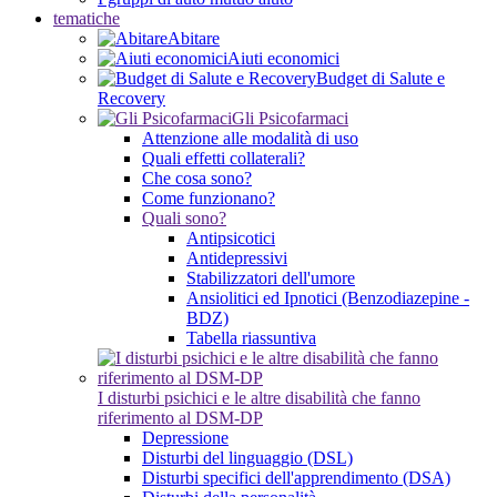
tematiche
Abitare
Aiuti economici
Budget di Salute e
Recovery
Gli Psicofarmaci
Attenzione alle modalità di uso
Quali effetti collaterali?
Che cosa sono?
Come funzionano?
Quali sono?
Antipsicotici
Antidepressivi
Stabilizzatori dell'umore
Ansiolitici ed Ipnotici (Benzodiazepine -
BDZ)
Tabella riassuntiva
I disturbi psichici e le altre disabilità che fanno
riferimento al DSM-DP
Depressione
Disturbi del linguaggio (DSL)
Disturbi specifici dell'apprendimento (DSA)