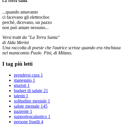
La Terra Santa
...quando amavamo
ci facevano gli elettrochoc
perché, dicevano, un pazzo
non può amare nessuno...
Versi tratti da "La Terra Santa"
di Alda Merini
Una raccolta di poesie che l'autrice scrisse quando era rinchiusa
nel manicomio Paolo Pini, di Milano.
I tag più letti
prendersi cura
1
maneggio
1
giuristi
1
budget di salute
21
talenti
1
solitudine mentale
1
salute mentale
145
paziente
1
supportoscalastico
1
persone fragili
4