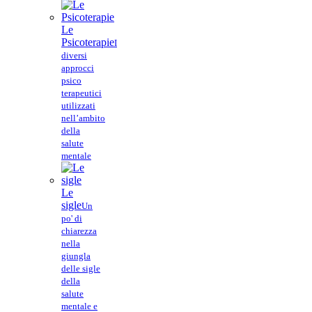
Le
Psicoterapie
I
diversi
approcci
psico
terapeutici
utilizzati
nell’ambito
della
salute
mentale
Le
sigle
Un
po' di
chiarezza
nella
giungla
delle sigle
della
salute
mentale e