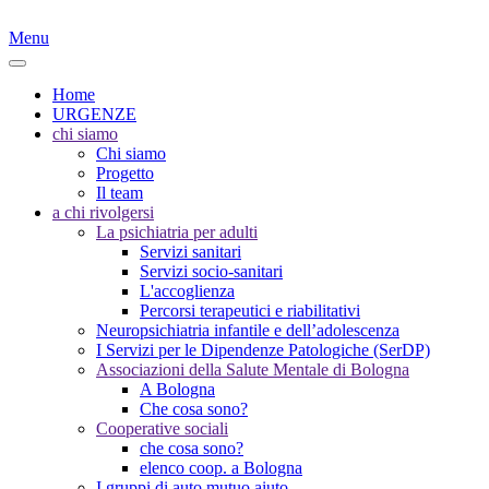
Menu
Home
URGENZE
chi siamo
Chi siamo
Progetto
Il team
a chi rivolgersi
La psichiatria per adulti
Servizi sanitari
Servizi socio-sanitari
L'accoglienza
Percorsi terapeutici e riabilitativi
Neuropsichiatria infantile e dell’adolescenza
I Servizi per le Dipendenze Patologiche (SerDP)
Associazioni della Salute Mentale di Bologna
A Bologna
Che cosa sono?
Cooperative sociali
che cosa sono?
elenco coop. a Bologna
I gruppi di auto mutuo aiuto