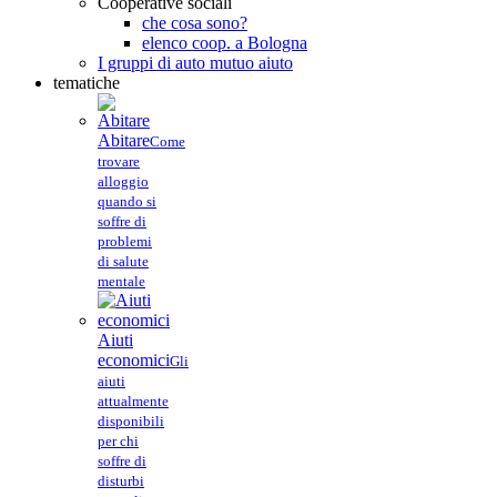
Cooperative sociali
che cosa sono?
elenco coop. a Bologna
I gruppi di auto mutuo aiuto
tematiche
Abitare
Come
trovare
alloggio
quando si
soffre di
problemi
di salute
mentale
Aiuti
economici
Gli
aiuti
attualmente
disponibili
per chi
soffre di
disturbi