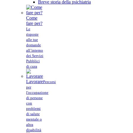
Breve storia della psichiatria
Come
fare per?
Le
risposte
alle tue
domande
all’interno
dei Servizi
Pubblici
di cura
Lavorare
Percorsi
per
l'occupazione
di persone
con
problemi
di salute
mentale o
altra
disabilità