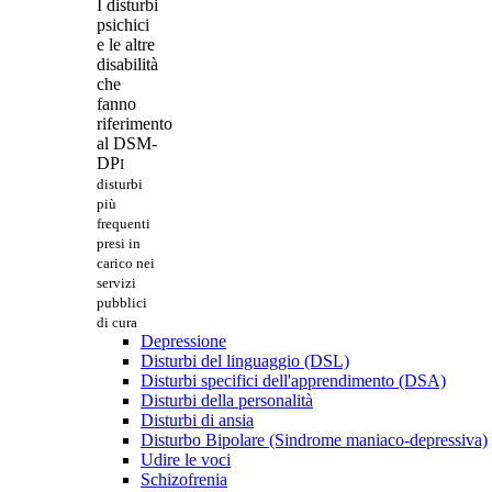
I disturbi
psichici
e le altre
disabilità
che
fanno
riferimento
al DSM-
DP
I
disturbi
più
frequenti
presi in
carico nei
servizi
pubblici
di cura
Depressione
Disturbi del linguaggio (DSL)
Disturbi specifici dell'apprendimento (DSA)
Disturbi della personalità
Disturbi di ansia
Disturbo Bipolare (Sindrome maniaco-depressiva)
Udire le voci
Schizofrenia