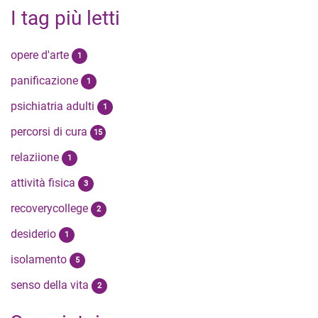
I tag più letti
opere d'arte
1
panificazione
1
psichiatria adulti
1
percorsi di cura
15
relaziione
1
attività fisica
3
recoverycollege
2
desiderio
1
isolamento
5
senso della vita
2