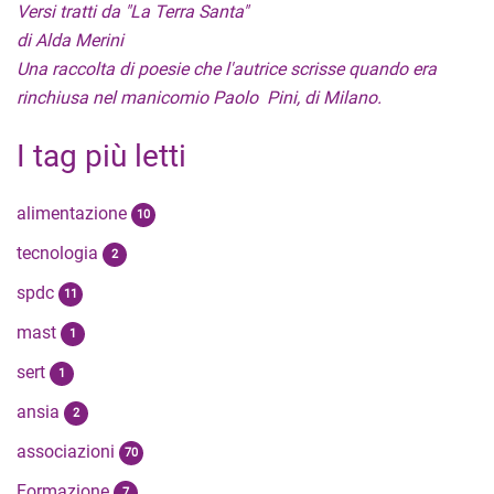
Versi tratti da "La Terra Santa"
di Alda Merini
Una raccolta di poesie che l'autrice scrisse quando era
rinchiusa nel manicomio Paolo Pini, di Milano.
I tag più letti
alimentazione
10
tecnologia
2
spdc
11
mast
1
sert
1
ansia
2
associazioni
70
Formazione
7