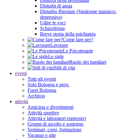
Disturbi della personalità
Disturbi di ansia
Disturbo Bipolare (Sindrome maniaco-
depressiva)
Udire le voci
Schizofrenia
Breve storia della psichiatria
Come fare per?
Lavorare
Le Psicoterapie
Le sigle
Ruolo dei familiari
Stili di vita
eventi
Tutti gli eventi
Solo Bologna e prov.
Fuori Bologna
Archivio
attività
Amicizia e divertimenti
Attività sportive
Attività e laboratori espressivi
Gruppi di ascolto e sostegno
Seminari, corsi, formazione
Vacanze e gite