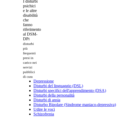
I disturbi
psichici
e le altre
disabilità
che
fanno
riferimento
al DSM-
DP
I
disturbi
più
frequenti
presi in
carico nei
servizi
pubblici
di cura
Depressione
Disturbi del linguaggio (DSL)
Disturbi specifici dell'apprendimento (DSA)
Disturbi della personalità
Disturbi di ansia
Disturbo Bipolare (Sindrome maniaco-depressiva)
Udire le voci
Schizofrenia