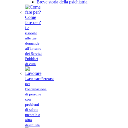
Breve storia della psichiatria
Come
fare per?
Le
risposte
alle tue
domande
all’interno
dei Servizi
Pubblici
di cura
Lavorare
Percorsi
per
l'occupazione
di persone
con
problemi
di salute
mentale o
altra
disabilità