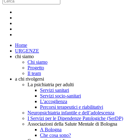
Home
URGENZE
chi siamo
Chi siamo
Progetto
Il team
a chi rivolgersi
La psichiatria per adulti
Servizi sanitari
Servizi socio-sanitari
L'accoglienza
Percorsi terapeutici e riabilitativi
Neuropsichiatria infantile e dell’adolescenza
I Servizi per le Dipendenze Patologiche (SerDP)
Associazioni della Salute Mentale di Bologna
A Bologna
Che cosa sono?