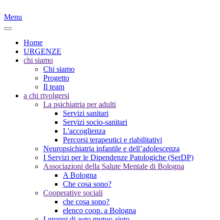
Menu
Home
URGENZE
chi siamo
Chi siamo
Progetto
Il team
a chi rivolgersi
La psichiatria per adulti
Servizi sanitari
Servizi socio-sanitari
L'accoglienza
Percorsi terapeutici e riabilitativi
Neuropsichiatria infantile e dell’adolescenza
I Servizi per le Dipendenze Patologiche (SerDP)
Associazioni della Salute Mentale di Bologna
A Bologna
Che cosa sono?
Cooperative sociali
che cosa sono?
elenco coop. a Bologna
I gruppi di auto mutuo aiuto