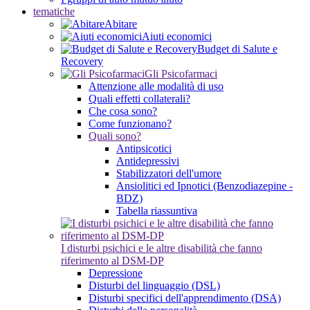
tematiche
Abitare
Aiuti economici
Budget di Salute e
Recovery
Gli Psicofarmaci
Attenzione alle modalità di uso
Quali effetti collaterali?
Che cosa sono?
Come funzionano?
Quali sono?
Antipsicotici
Antidepressivi
Stabilizzatori dell'umore
Ansiolitici ed Ipnotici (Benzodiazepine -
BDZ)
Tabella riassuntiva
I disturbi psichici e le altre disabilità che fanno
riferimento al DSM-DP
Depressione
Disturbi del linguaggio (DSL)
Disturbi specifici dell'apprendimento (DSA)