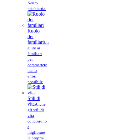
Neuro
psichiatria.
Ruolo
dei
familiari
Un
aiuto ai
familiari
per
commettere
meno
errori
possibile
Stili di
vita
Anche
gli stili di
vita
concorrono
a
migliorare
la propria