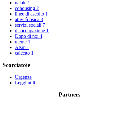
natale
1
cohousing
2
linee di ascolto
1
attività fisica
3
servizi sociali
7
disoccupazione
1
Dopo di noi
4
utente
1
Atsm
1
calcetto
1
Scorciatoie
Urgenze
Leggi utili
Partners