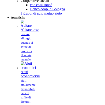
Cooperative sociali
che cosa sono?
elenco coop. a Bologna
I gruppi di auto mutuo aiuto
tematiche
Abitare
Come
trovare
alloggio
quando si
soffre di
problemi
di salute
mentale
Aiuti
economici
Gli
aiuti
attualmente
disponibili
per chi
soffre di
disturbi