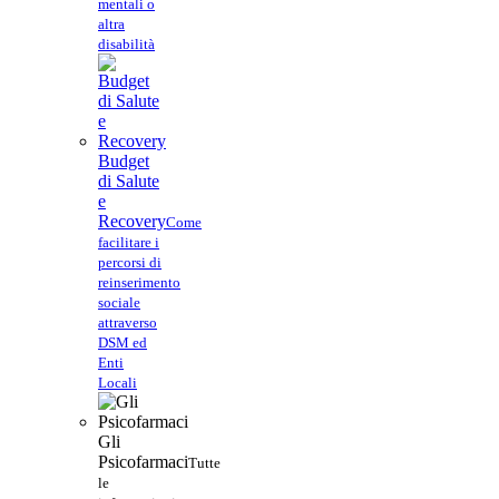
mentali o
altra
disabilità
Budget
di Salute
e
Recovery
Come
facilitare i
percorsi di
reinserimento
sociale
attraverso
DSM ed
Enti
Locali
Gli
Psicofarmaci
Tutte
le