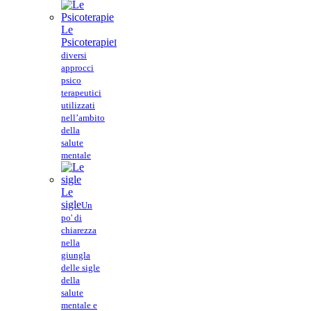
Le
Psicoterapie
I
diversi
approcci
psico
terapeutici
utilizzati
nell’ambito
della
salute
mentale
Le
sigle
Un
po' di
chiarezza
nella
giungla
delle sigle
della
salute
mentale e