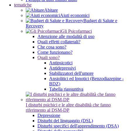
tematiche
Abitare
Aiuti economici
Budget di Salute e
Recovery
Gli Psicofarmaci
Attenzione alle modalità di uso
Quali effetti collaterali?
Che cosa sono?
Come funzionano?
Quali sono?
Antipsicotici
Antidepressivi
Stabilizzatori dell'umore
Ansiolitici ed Ipnotici (Benzodiazepine -
BDZ)
Tabella riassuntiva
I disturbi psichici e le altre disabilità che fanno
riferimento al DSM-DP
Depressione
Disturbi del linguaggio (DSL)
Disturbi specifici dell'apprendimento (DSA)