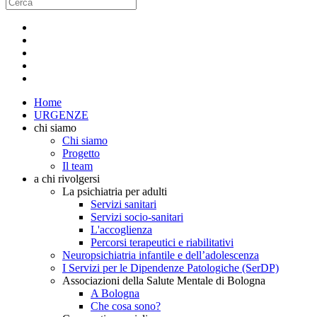
Home
URGENZE
chi siamo
Chi siamo
Progetto
Il team
a chi rivolgersi
La psichiatria per adulti
Servizi sanitari
Servizi socio-sanitari
L'accoglienza
Percorsi terapeutici e riabilitativi
Neuropsichiatria infantile e dell’adolescenza
I Servizi per le Dipendenze Patologiche (SerDP)
Associazioni della Salute Mentale di Bologna
A Bologna
Che cosa sono?