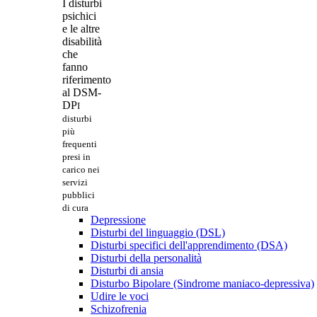
I disturbi
psichici
e le altre
disabilità
che
fanno
riferimento
al DSM-
DP
I
disturbi
più
frequenti
presi in
carico nei
servizi
pubblici
di cura
Depressione
Disturbi del linguaggio (DSL)
Disturbi specifici dell'apprendimento (DSA)
Disturbi della personalità
Disturbi di ansia
Disturbo Bipolare (Sindrome maniaco-depressiva)
Udire le voci
Schizofrenia