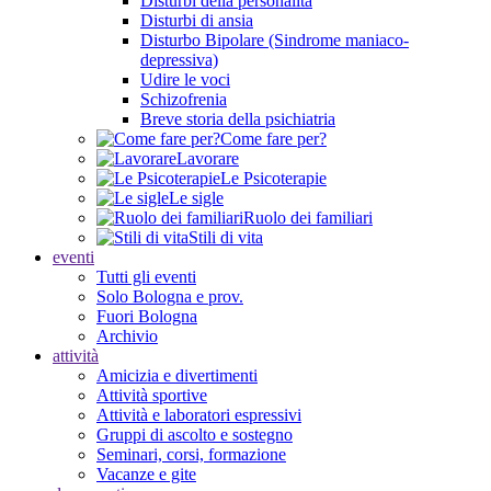
Disturbi della personalità
Disturbi di ansia
Disturbo Bipolare (Sindrome maniaco-
depressiva)
Udire le voci
Schizofrenia
Breve storia della psichiatria
Come fare per?
Lavorare
Le Psicoterapie
Le sigle
Ruolo dei familiari
Stili di vita
eventi
Tutti gli eventi
Solo Bologna e prov.
Fuori Bologna
Archivio
attività
Amicizia e divertimenti
Attività sportive
Attività e laboratori espressivi
Gruppi di ascolto e sostegno
Seminari, corsi, formazione
Vacanze e gite