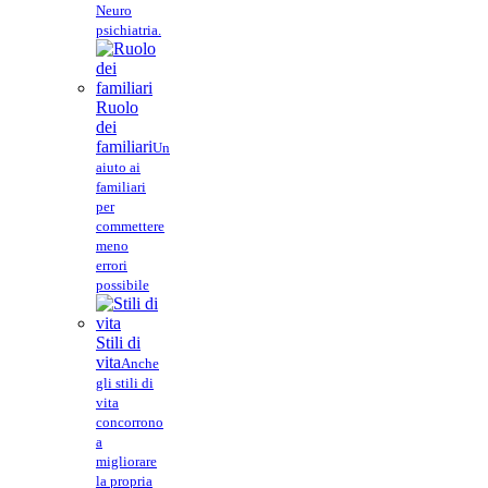
Neuro
psichiatria.
Ruolo
dei
familiari
Un
aiuto ai
familiari
per
commettere
meno
errori
possibile
Stili di
vita
Anche
gli stili di
vita
concorrono
a
migliorare
la propria