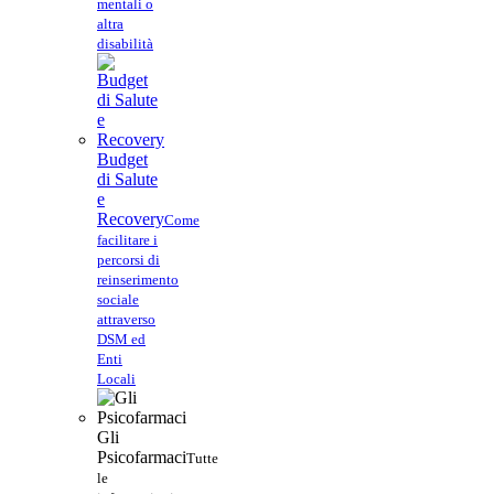
mentali o
altra
disabilità
Budget
di Salute
e
Recovery
Come
facilitare i
percorsi di
reinserimento
sociale
attraverso
DSM ed
Enti
Locali
Gli
Psicofarmaci
Tutte
le