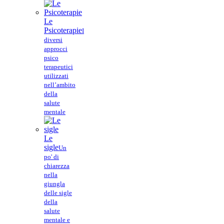
Le
Psicoterapie
I
diversi
approcci
psico
terapeutici
utilizzati
nell’ambito
della
salute
mentale
Le
sigle
Un
po' di
chiarezza
nella
giungla
delle sigle
della
salute
mentale e