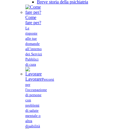
Breve storia della psichiatria
Come
fare per?
Le
risposte
alle tue
domande
all’interno
dei Servizi
Pubblici
di cura
Lavorare
Percorsi
per
l'occupazione
di persone
con
problemi
di salute
mentale o
altra
disabilità