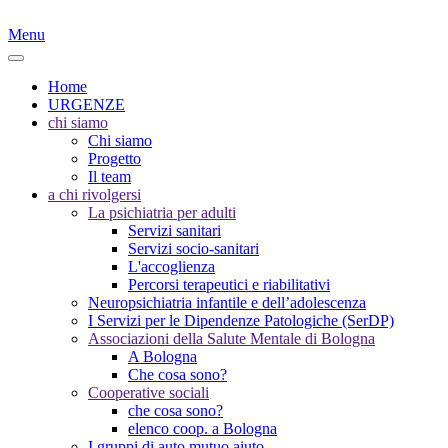
Menu
Home
URGENZE
chi siamo
Chi siamo
Progetto
Il team
a chi rivolgersi
La psichiatria per adulti
Servizi sanitari
Servizi socio-sanitari
L'accoglienza
Percorsi terapeutici e riabilitativi
Neuropsichiatria infantile e dell’adolescenza
I Servizi per le Dipendenze Patologiche (SerDP)
Associazioni della Salute Mentale di Bologna
A Bologna
Che cosa sono?
Cooperative sociali
che cosa sono?
elenco coop. a Bologna
I gruppi di auto mutuo aiuto