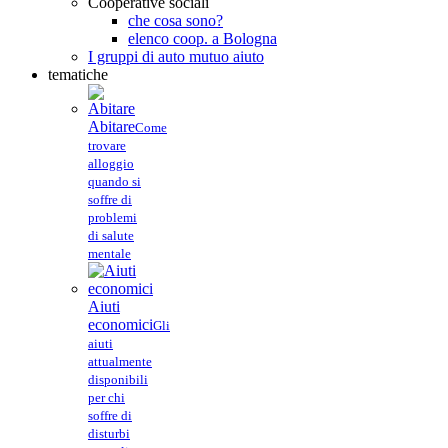
Cooperative sociali
che cosa sono?
elenco coop. a Bologna
I gruppi di auto mutuo aiuto
tematiche
Abitare
Come
trovare
alloggio
quando si
soffre di
problemi
di salute
mentale
Aiuti
economici
Gli
aiuti
attualmente
disponibili
per chi
soffre di
disturbi