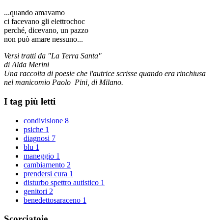
...quando amavamo
ci facevano gli elettrochoc
perché, dicevano, un pazzo
non può amare nessuno...
Versi tratti da "La Terra Santa"
di Alda Merini
Una raccolta di poesie che l'autrice scrisse quando era rinchiusa
nel manicomio Paolo Pini, di Milano.
I tag più letti
condivisione
8
psiche
1
diagnosi
7
blu
1
maneggio
1
cambiamento
2
prendersi cura
1
disturbo spettro autistico
1
genitori
2
benedettosaraceno
1
Scorciatoie