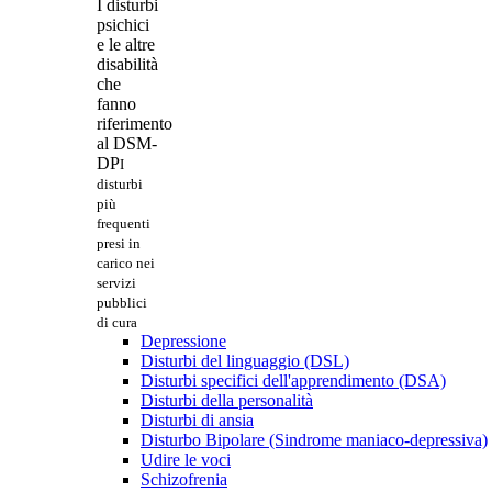
I disturbi
psichici
e le altre
disabilità
che
fanno
riferimento
al DSM-
DP
I
disturbi
più
frequenti
presi in
carico nei
servizi
pubblici
di cura
Depressione
Disturbi del linguaggio (DSL)
Disturbi specifici dell'apprendimento (DSA)
Disturbi della personalità
Disturbi di ansia
Disturbo Bipolare (Sindrome maniaco-depressiva)
Udire le voci
Schizofrenia