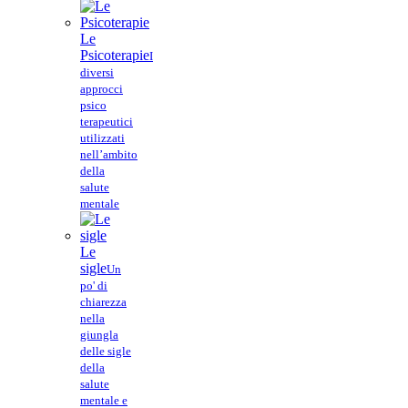
Le
Psicoterapie
I
diversi
approcci
psico
terapeutici
utilizzati
nell’ambito
della
salute
mentale
Le
sigle
Un
po' di
chiarezza
nella
giungla
delle sigle
della
salute
mentale e