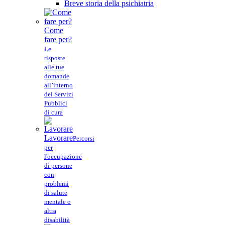
Breve storia della psichiatria
Come
fare per?
Le
risposte
alle tue
domande
all’interno
dei Servizi
Pubblici
di cura
Lavorare
Percorsi
per
l'occupazione
di persone
con
problemi
di salute
mentale o
altra
disabilità