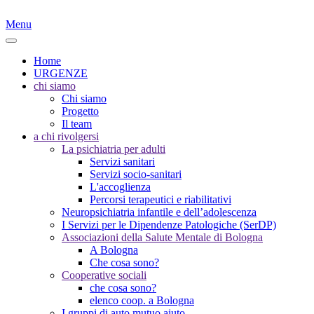
Menu
Home
URGENZE
chi siamo
Chi siamo
Progetto
Il team
a chi rivolgersi
La psichiatria per adulti
Servizi sanitari
Servizi socio-sanitari
L'accoglienza
Percorsi terapeutici e riabilitativi
Neuropsichiatria infantile e dell’adolescenza
I Servizi per le Dipendenze Patologiche (SerDP)
Associazioni della Salute Mentale di Bologna
A Bologna
Che cosa sono?
Cooperative sociali
che cosa sono?
elenco coop. a Bologna
I gruppi di auto mutuo aiuto