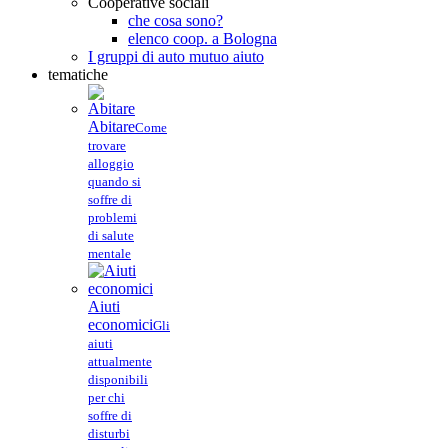
Cooperative sociali
che cosa sono?
elenco coop. a Bologna
I gruppi di auto mutuo aiuto
tematiche
Abitare
Come
trovare
alloggio
quando si
soffre di
problemi
di salute
mentale
Aiuti
economici
Gli
aiuti
attualmente
disponibili
per chi
soffre di
disturbi