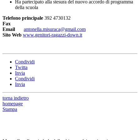
Ha partecipato alla stesura del nuovo accordo di programma
della scuola
Telefono principale
392 4730132
Fax
Email
antonella.misuraca@gmail.com
Sito Web
www.genitori-ragazzi-down.it
Condividi
Twitta
Invia
Condividi
Invia
torna indietro
homepage
Stampa