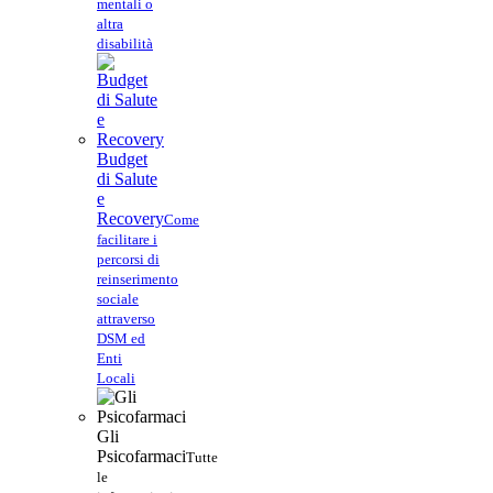
mentali o
altra
disabilità
Budget
di Salute
e
Recovery
Come
facilitare i
percorsi di
reinserimento
sociale
attraverso
DSM ed
Enti
Locali
Gli
Psicofarmaci
Tutte
le