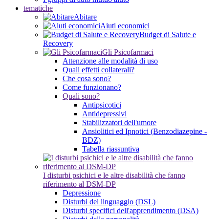
tematiche
Abitare
Aiuti economici
Budget di Salute e
Recovery
Gli Psicofarmaci
Attenzione alle modalità di uso
Quali effetti collaterali?
Che cosa sono?
Come funzionano?
Quali sono?
Antipsicotici
Antidepressivi
Stabilizzatori dell'umore
Ansiolitici ed Ipnotici (Benzodiazepine -
BDZ)
Tabella riassuntiva
I disturbi psichici e le altre disabilità che fanno
riferimento al DSM-DP
Depressione
Disturbi del linguaggio (DSL)
Disturbi specifici dell'apprendimento (DSA)