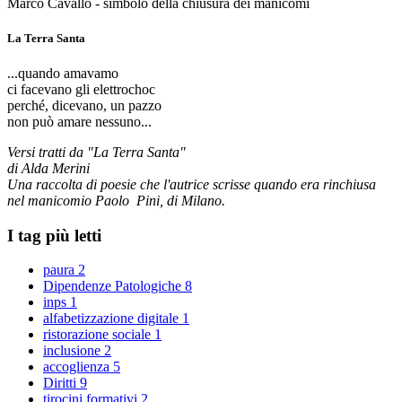
Marco Cavallo - simbolo della chiusura dei manicomi
La Terra Santa
...quando amavamo
ci facevano gli elettrochoc
perché, dicevano, un pazzo
non può amare nessuno...
Versi tratti da "La Terra Santa"
di Alda Merini
Una raccolta di poesie che l'autrice scrisse quando era rinchiusa
nel manicomio Paolo Pini, di Milano.
I tag più letti
paura
2
Dipendenze Patologiche
8
inps
1
alfabetizzazione digitale
1
ristorazione sociale
1
inclusione
2
accoglienza
5
Diritti
9
tirocini formativi
2