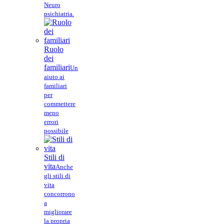
Neuro
psichiatria.
Ruolo
dei
familiari
Un
aiuto ai
familiari
per
commettere
meno
errori
possibile
Stili di
vita
Anche
gli stili di
vita
concorrono
a
migliorare
la propria