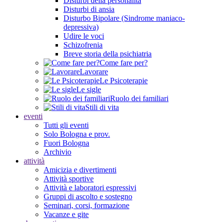
Disturbi della personalità
Disturbi di ansia
Disturbo Bipolare (Sindrome maniaco-
depressiva)
Udire le voci
Schizofrenia
Breve storia della psichiatria
Come fare per?
Lavorare
Le Psicoterapie
Le sigle
Ruolo dei familiari
Stili di vita
eventi
Tutti gli eventi
Solo Bologna e prov.
Fuori Bologna
Archivio
attività
Amicizia e divertimenti
Attività sportive
Attività e laboratori espressivi
Gruppi di ascolto e sostegno
Seminari, corsi, formazione
Vacanze e gite