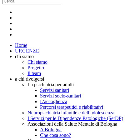
Home
URGENZE
chi siamo
Chi siamo
Progetto
Il team
a chi rivolgersi
La psichiatria per adulti
Servizi sanitari
Servizi socio-sanitari
L'accoglienza
Percorsi terapeutici e riabilitativi
Neuropsichiatria infantile e dell’adolescenza
I Servizi per le Dipendenze Patologiche (SerDP)
Associazioni della Salute Mentale di Bologna
A Bologna
Che cosa sono?