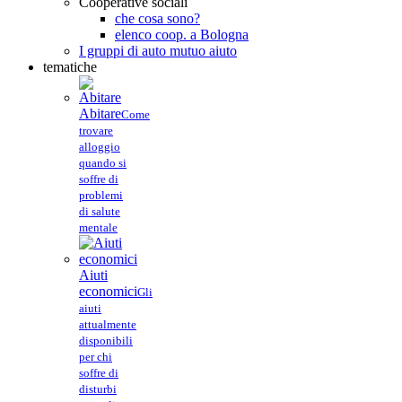
Cooperative sociali
che cosa sono?
elenco coop. a Bologna
I gruppi di auto mutuo aiuto
tematiche
Abitare
Come
trovare
alloggio
quando si
soffre di
problemi
di salute
mentale
Aiuti
economici
Gli
aiuti
attualmente
disponibili
per chi
soffre di
disturbi