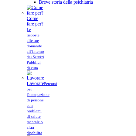
Breve storia della psichiatria
Come
fare per?
Le
risposte
alle tue
domande
all’interno
dei Servizi
Pubblici
di cura
Lavorare
Percorsi
per
l'occupazione
di persone
con
problemi
di salute
mentale o
altra
disabilità