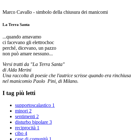
Marco Cavallo - simbolo della chiusura dei manicomi
La Terra Santa
...quando amavamo
ci facevano gli elettrochoc
perché, dicevano, un pazzo
non può amare nessuno...
Versi tratti da "La Terra Santa"
di Alda Merini
Una raccolta di poesie che l'autrice scrisse quando era rinchiusa
nel manicomio Paolo Pini, di Milano.
I tag più letti
supportoscalastico
1
minori
2
sentimenti
2
disturbo bipolare
3
reciprocità
1
cibo
4
case di comunità
1