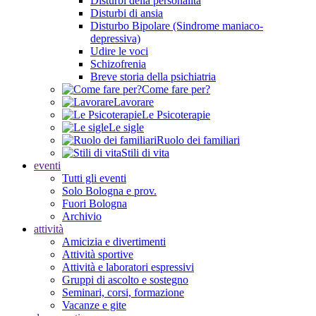
Disturbi della personalità
Disturbi di ansia
Disturbo Bipolare (Sindrome maniaco-
depressiva)
Udire le voci
Schizofrenia
Breve storia della psichiatria
Come fare per?
Lavorare
Le Psicoterapie
Le sigle
Ruolo dei familiari
Stili di vita
eventi
Tutti gli eventi
Solo Bologna e prov.
Fuori Bologna
Archivio
attività
Amicizia e divertimenti
Attività sportive
Attività e laboratori espressivi
Gruppi di ascolto e sostegno
Seminari, corsi, formazione
Vacanze e gite