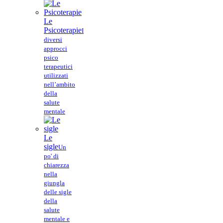
Le
Psicoterapie
I
diversi
approcci
psico
terapeutici
utilizzati
nell’ambito
della
salute
mentale
Le
sigle
Un
po' di
chiarezza
nella
giungla
delle sigle
della
salute
mentale e