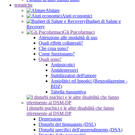
tematiche
Abitare
Aiuti economici
Budget di Salute e
Recovery
Gli Psicofarmaci
Attenzione alle modalità di uso
Quali effetti collaterali?
Che cosa sono?
Come funzionano?
Quali sono?
Antipsicotici
Antidepressivi
Stabilizzatori dell'umore
Ansiolitici ed Ipnotici (Benzodiazepine -
BDZ)
Tabella riassuntiva
I disturbi psichici e le altre disabilità che fanno
riferimento al DSM-DP
Depressione
Disturbi del linguaggio (DSL)
Disturbi specifici dell'apprendimento (DSA)