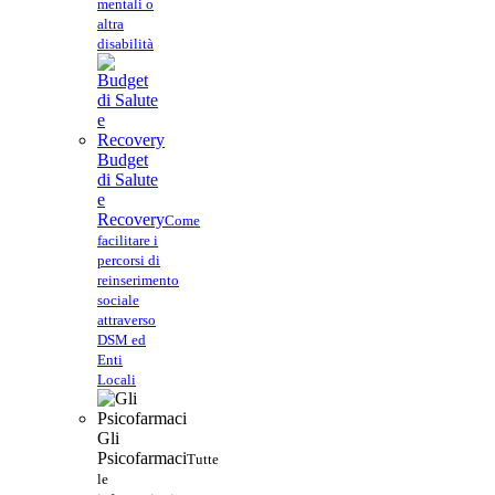
mentali o
altra
disabilità
Budget
di Salute
e
Recovery
Come
facilitare i
percorsi di
reinserimento
sociale
attraverso
DSM ed
Enti
Locali
Gli
Psicofarmaci
Tutte
le