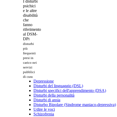
I disturbi
psichici
e le altre
disabilità
che
fanno
riferimento
al DSM-
DP
I
disturbi
più
frequenti
presi in
carico nei
servizi
pubblici
di cura
Depressione
Disturbi del linguaggio (DSL)
Disturbi specifici dell'apprendimento (DSA)
Disturbi della personalità
Disturbi di ansia
Disturbo Bipolare (Sindrome maniaco-depressiva)
Udire le voci
Schizofrenia