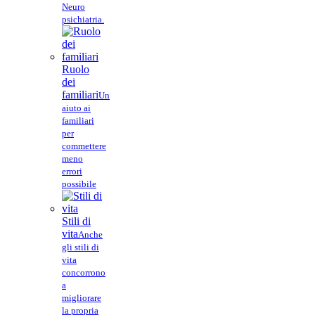
Neuro
psichiatria.
Ruolo
dei
familiari
Un
aiuto ai
familiari
per
commettere
meno
errori
possibile
Stili di
vita
Anche
gli stili di
vita
concorrono
a
migliorare
la propria