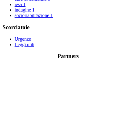
iesa
1
indagine
1
socioriabilitazione
1
Scorciatoie
Urgenze
Leggi utili
Partners