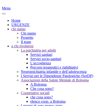
Menu
Home
URGENZE
chi siamo
Chi siamo
Progetto
Il team
a chi rivolgersi
La psichiatria per adulti
Servizi sanitari
Servizi socio-sanitari
L'accoglienza
Percorsi terapeutici e riabilitativi
Neuropsichiatria infantile e dell’adolescenza
I Servizi per le Dipendenze Patologiche (SerDP)
Associazioni della Salute Mentale di Bologna
A Bologna
Che cosa sono?
Cooperative sociali
che cosa sono?
elenco coop. a Bologna
I gruppi di auto mutuo aiuto