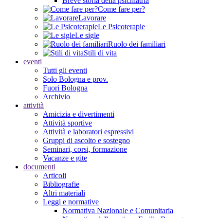
Breve storia della psichiatria
Come fare per?
Lavorare
Le Psicoterapie
Le sigle
Ruolo dei familiari
Stili di vita
eventi
Tutti gli eventi
Solo Bologna e prov.
Fuori Bologna
Archivio
attività
Amicizia e divertimenti
Attività sportive
Attività e laboratori espressivi
Gruppi di ascolto e sostegno
Seminari, corsi, formazione
Vacanze e gite
documenti
Articoli
Bibliografie
Altri materiali
Leggi e normative
Normativa Nazionale e Comunitaria