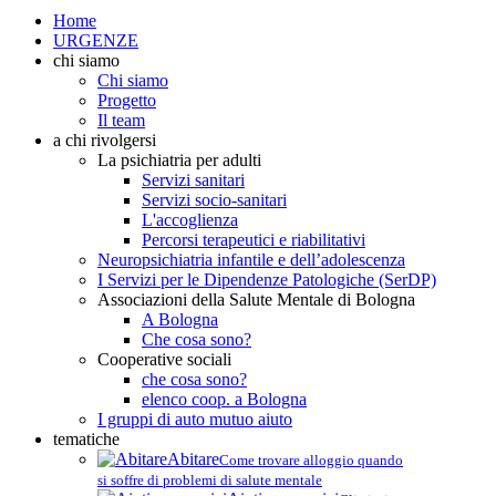
Home
URGENZE
chi siamo
Chi siamo
Progetto
Il team
a chi rivolgersi
La psichiatria per adulti
Servizi sanitari
Servizi socio-sanitari
L'accoglienza
Percorsi terapeutici e riabilitativi
Neuropsichiatria infantile e dell’adolescenza
I Servizi per le Dipendenze Patologiche (SerDP)
Associazioni della Salute Mentale di Bologna
A Bologna
Che cosa sono?
Cooperative sociali
che cosa sono?
elenco coop. a Bologna
I gruppi di auto mutuo aiuto
tematiche
Abitare
Come trovare alloggio quando
si soffre di problemi di salute mentale