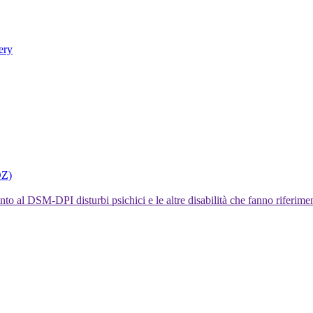
ery
DZ)
I disturbi psichici e le altre disabilità che fanno rifer