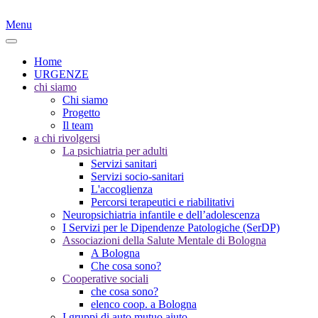
Menu
Home
URGENZE
chi siamo
Chi siamo
Progetto
Il team
a chi rivolgersi
La psichiatria per adulti
Servizi sanitari
Servizi socio-sanitari
L'accoglienza
Percorsi terapeutici e riabilitativi
Neuropsichiatria infantile e dell’adolescenza
I Servizi per le Dipendenze Patologiche (SerDP)
Associazioni della Salute Mentale di Bologna
A Bologna
Che cosa sono?
Cooperative sociali
che cosa sono?
elenco coop. a Bologna
I gruppi di auto mutuo aiuto