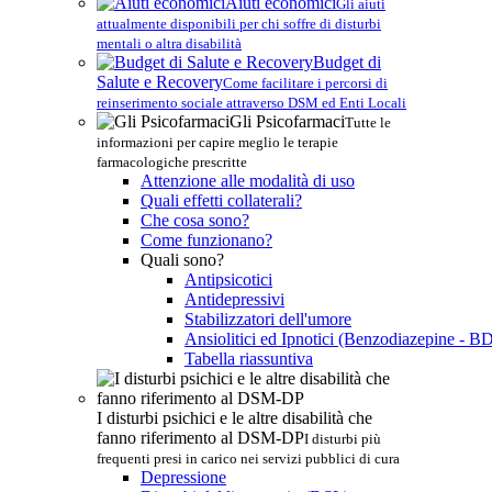
Aiuti economici
Gli aiuti
attualmente disponibili per chi soffre di disturbi
mentali o altra disabilità
Budget di
Salute e Recovery
Come facilitare i percorsi di
reinserimento sociale attraverso DSM ed Enti Locali
Gli Psicofarmaci
Tutte le
informazioni per capire meglio le terapie
farmacologiche prescritte
Attenzione alle modalità di uso
Quali effetti collaterali?
Che cosa sono?
Come funzionano?
Quali sono?
Antipsicotici
Antidepressivi
Stabilizzatori dell'umore
Ansiolitici ed Ipnotici (Benzodiazepine - B
Tabella riassuntiva
I disturbi psichici e le altre disabilità che
fanno riferimento al DSM-DP
I disturbi più
frequenti presi in carico nei servizi pubblici di cura
Depressione