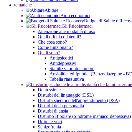
tematiche
Abitare
Aiuti economici
Budget di Salute e Recov
Gli Psicofarmaci
Attenzione alle modalità di uso
Quali effetti collaterali?
Che cosa sono?
Come funzionano?
Quali sono?
Antipsicotici
Antidepressivi
Stabilizzatori dell'umore
Ansiolitici ed Ipnotici (Benzodiazepine - B
Tabella riassuntiva
Depressione
Disturbi del linguaggio (DSL)
Disturbi specifici dell'apprendimento (DSA)
Disturbi della personalità
Disturbi di ansia
Disturbo Bipolare (Sindrome maniaco-depressiva)
Udire le voci
Schizofrenia