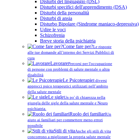
Disturbi del linguaggio (DSL)
Disturbi specifici dell'apprendimento (DSA)
Disturbi della personalità
Disturbi di ansia
Disturbo Bipolare (Sindrome maniaco-depressiva)
Udire le voci
Schizofrenia
Breve storia della psichiatria
Come fare per?
Le risposte
alle tue domande all’interno dei Servizi Pubblici di
cura
Lavorare
Percorsi per l'occupazione
di persone con problemi di salute mentale o altra
disabilità
Le Psicoterapie
I diversi
approcci psico terapeutici utilizzati nell’ambito
della salute mentale
Le sigle
Un po' di chiarezza nella
giungla delle sigle della salute mentale e Neuro
psichiatria.
Ruolo dei familiari
Un
aiuto ai familiari per commettere meno errori
possibile
Stili di vita
Anche gli stili di vita
concorrono a migliorare la propria salute mentale