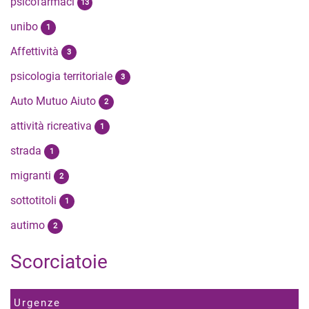
psicofarmaci
13
unibo
1
Affettività
3
psicologia territoriale
3
Auto Mutuo Aiuto
2
attività ricreativa
1
strada
1
migranti
2
sottotitoli
1
autimo
2
Scorciatoie
Urgenze