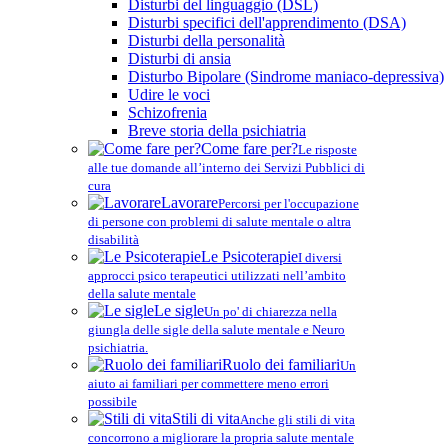
Disturbi del linguaggio (DSL)
Disturbi specifici dell'apprendimento (DSA)
Disturbi della personalità
Disturbi di ansia
Disturbo Bipolare (Sindrome maniaco-depressiva)
Udire le voci
Schizofrenia
Breve storia della psichiatria
Come fare per?
Le risposte
alle tue domande all’interno dei Servizi Pubblici di
cura
Lavorare
Percorsi per l'occupazione
di persone con problemi di salute mentale o altra
disabilità
Le Psicoterapie
I diversi
approcci psico terapeutici utilizzati nell’ambito
della salute mentale
Le sigle
Un po' di chiarezza nella
giungla delle sigle della salute mentale e Neuro
psichiatria.
Ruolo dei familiari
Un
aiuto ai familiari per commettere meno errori
possibile
Stili di vita
Anche gli stili di vita
concorrono a migliorare la propria salute mentale