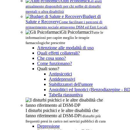
Aiuti economici
Gli aiuti
attualmente disponibili per chi soffre di disturbi
mentali o altra disabilità
Budget di
Salute e Recovery
Come facilitare i percorsi di
reinserimento sociale attraverso DSM ed Enti Locali
Gli Psicofarmaci
Tutte le
informazioni per capire meglio le terapie
farmacologiche prescritte
Attenzione alle modalità di uso
Quali effetti collaterali?
Che cosa sono?
Come funzionano?
Quali sono?
Antipsicotici
Antidepressivi
Stabilizzatori dell'umore
Ansiolitici ed Ipnotici (Benzodiazepine - B
Tabella riassuntiva
I disturbi psichici e le altre disabilità che
fanno riferimento al DSM-DP
I disturbi più
frequenti presi in carico nei servizi pubblici di cura
Depressione