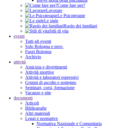
Breve storia della psichiatria
Come fare per?
Lavorare
Le Psicoterapie
Le sigle
Ruolo dei familiari
Stili di vita
eventi
Tutti gli eventi
Solo Bologna e prov.
Fuori Bologna
Archivio
attività
Amicizia e divertimenti
Attività sportive
Attività e laboratori espressivi
Gruppi di ascolto e sostegno
Seminari, corsi, formazione
Vacanze e gite
documenti
Articoli
Bibliografie
Altri materiali
Leggi e normative
Normativa Nazionale e Comunitaria