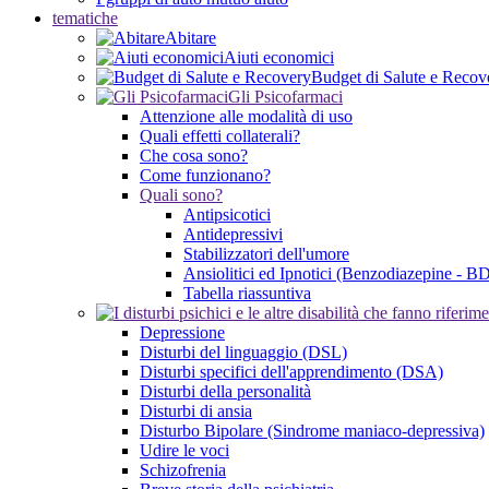
tematiche
Abitare
Aiuti economici
Budget di Salute e Recov
Gli Psicofarmaci
Attenzione alle modalità di uso
Quali effetti collaterali?
Che cosa sono?
Come funzionano?
Quali sono?
Antipsicotici
Antidepressivi
Stabilizzatori dell'umore
Ansiolitici ed Ipnotici (Benzodiazepine - B
Tabella riassuntiva
Depressione
Disturbi del linguaggio (DSL)
Disturbi specifici dell'apprendimento (DSA)
Disturbi della personalità
Disturbi di ansia
Disturbo Bipolare (Sindrome maniaco-depressiva)
Udire le voci
Schizofrenia