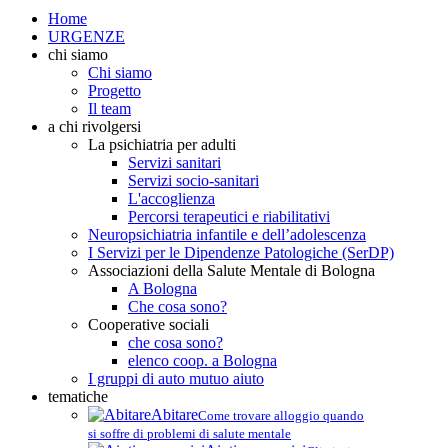
Home
URGENZE
chi siamo
Chi siamo
Progetto
Il team
a chi rivolgersi
La psichiatria per adulti
Servizi sanitari
Servizi socio-sanitari
L'accoglienza
Percorsi terapeutici e riabilitativi
Neuropsichiatria infantile e dell’adolescenza
I Servizi per le Dipendenze Patologiche (SerDP)
Associazioni della Salute Mentale di Bologna
A Bologna
Che cosa sono?
Cooperative sociali
che cosa sono?
elenco coop. a Bologna
I gruppi di auto mutuo aiuto
tematiche
Abitare
Come trovare alloggio quando
si soffre di problemi di salute mentale