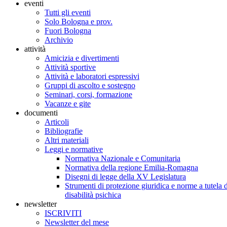
eventi
Tutti gli eventi
Solo Bologna e prov.
Fuori Bologna
Archivio
attività
Amicizia e divertimenti
Attività sportive
Attività e laboratori espressivi
Gruppi di ascolto e sostegno
Seminari, corsi, formazione
Vacanze e gite
documenti
Articoli
Bibliografie
Altri materiali
Leggi e normative
Normativa Nazionale e Comunitaria
Normativa della regione Emilia-Romagna
Disegni di legge della XV Legislatura
Strumenti di protezione giuridica e norme a tutela d
disabilità psichica
newsletter
ISCRIVITI
Newsletter del mese