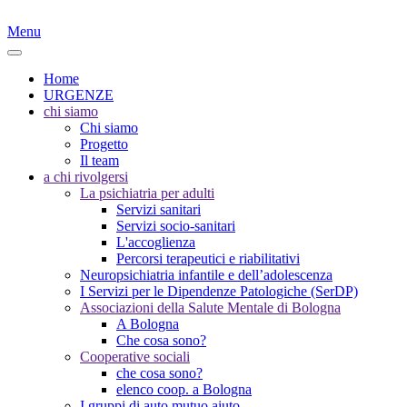
Menu
Home
URGENZE
chi siamo
Chi siamo
Progetto
Il team
a chi rivolgersi
La psichiatria per adulti
Servizi sanitari
Servizi socio-sanitari
L'accoglienza
Percorsi terapeutici e riabilitativi
Neuropsichiatria infantile e dell’adolescenza
I Servizi per le Dipendenze Patologiche (SerDP)
Associazioni della Salute Mentale di Bologna
A Bologna
Che cosa sono?
Cooperative sociali
che cosa sono?
elenco coop. a Bologna
I gruppi di auto mutuo aiuto