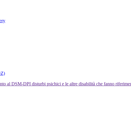
ery
DZ)
I disturbi psichici e le altre disabilità che fanno rifer