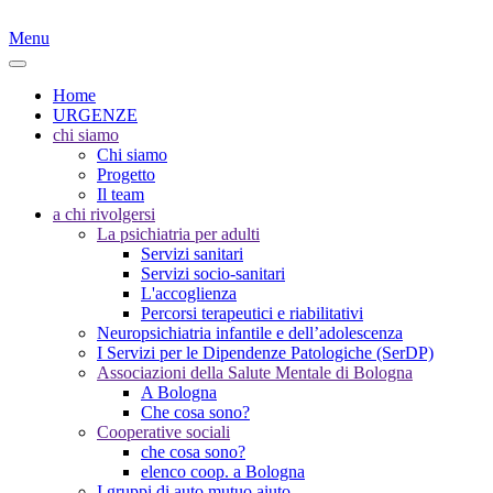
Menu
Home
URGENZE
chi siamo
Chi siamo
Progetto
Il team
a chi rivolgersi
La psichiatria per adulti
Servizi sanitari
Servizi socio-sanitari
L'accoglienza
Percorsi terapeutici e riabilitativi
Neuropsichiatria infantile e dell’adolescenza
I Servizi per le Dipendenze Patologiche (SerDP)
Associazioni della Salute Mentale di Bologna
A Bologna
Che cosa sono?
Cooperative sociali
che cosa sono?
elenco coop. a Bologna
I gruppi di auto mutuo aiuto