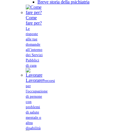
Breve storia della psichiatria
Come
fare per?
Le
risposte
alle tue
domande
all’interno
dei Servizi
Pubblici
di cura
Lavorare
Percorsi
per
l'occupazione
di persone
con
problemi
di salute
mentale o
altra
disabilità