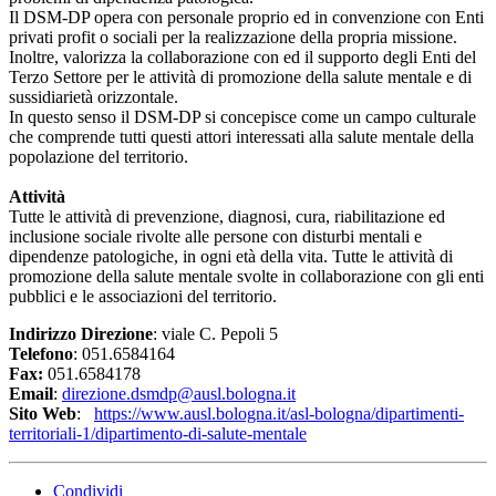
Il DSM-DP opera con personale proprio ed in convenzione con Enti
privati profit o sociali per la realizzazione della propria missione.
Inoltre, valorizza la collaborazione con ed il supporto degli Enti del
Terzo Settore per le attività di promozione della salute mentale e di
sussidiarietà orizzontale.
In questo senso il DSM-DP si concepisce come un campo culturale
che comprende tutti questi attori interessati alla salute mentale della
popolazione del territorio.
Attività
Tutte le attività di prevenzione, diagnosi, cura, riabilitazione ed
inclusione sociale rivolte alle persone con disturbi mentali e
dipendenze patologiche, in ogni età della vita. Tutte le attività di
promozione della salute mentale svolte in collaborazione con gli enti
pubblici e le associazioni del territorio.
Indirizzo Direzione
: viale C. Pepoli 5
Telefono
: 051.6584164
Fax:
051.6584178
Email
:
direzione.dsmdp@ausl.bologna.it
Sito Web
:
https://www.ausl.bologna.it/asl-bologna/dipartimenti-
territoriali-1/dipartimento-di-salute-mentale
Condividi