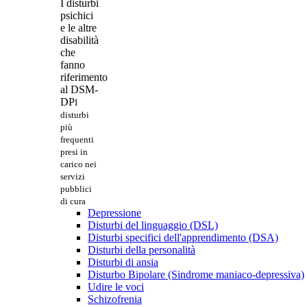
I disturbi
psichici
e le altre
disabilità
che
fanno
riferimento
al DSM-
DP
I
disturbi
più
frequenti
presi in
carico nei
servizi
pubblici
di cura
Depressione
Disturbi del linguaggio (DSL)
Disturbi specifici dell'apprendimento (DSA)
Disturbi della personalità
Disturbi di ansia
Disturbo Bipolare (Sindrome maniaco-depressiva)
Udire le voci
Schizofrenia