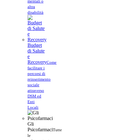
mentali o
altra
disabilità
Budget
di Salute
e
Recovery
Come
facilitare i
percorsi di
reinserimento
sociale
attraverso
DSM ed
Enti
Locali
Gli
Psicofarmaci
Tutte
le