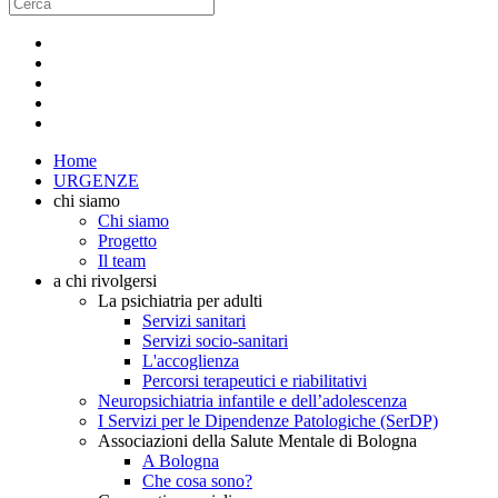
Home
URGENZE
chi siamo
Chi siamo
Progetto
Il team
a chi rivolgersi
La psichiatria per adulti
Servizi sanitari
Servizi socio-sanitari
L'accoglienza
Percorsi terapeutici e riabilitativi
Neuropsichiatria infantile e dell’adolescenza
I Servizi per le Dipendenze Patologiche (SerDP)
Associazioni della Salute Mentale di Bologna
A Bologna
Che cosa sono?