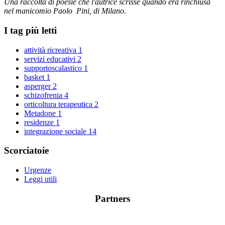
Una raccolta di poesie che l'autrice scrisse quando era rinchiusa
nel manicomio Paolo Pini, di Milano.
I tag più letti
attività ricreativa
1
servizi educativi
2
supportoscalastico
1
basket
1
asperger
2
schizofrenia
4
orticoltura terapeutica
2
Metadone
1
residenze
1
integrazione sociale
14
Scorciatoie
Urgenze
Leggi utili
Partners