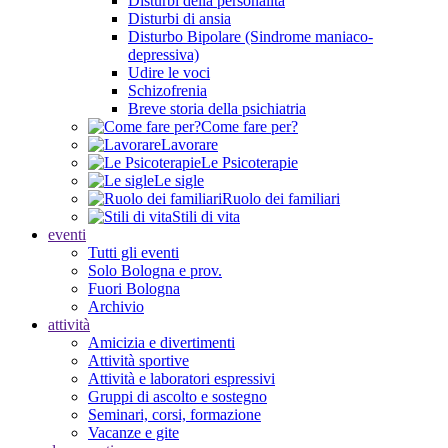
Disturbi della personalità
Disturbi di ansia
Disturbo Bipolare (Sindrome maniaco-
depressiva)
Udire le voci
Schizofrenia
Breve storia della psichiatria
Come fare per?
Lavorare
Le Psicoterapie
Le sigle
Ruolo dei familiari
Stili di vita
eventi
Tutti gli eventi
Solo Bologna e prov.
Fuori Bologna
Archivio
attività
Amicizia e divertimenti
Attività sportive
Attività e laboratori espressivi
Gruppi di ascolto e sostegno
Seminari, corsi, formazione
Vacanze e gite