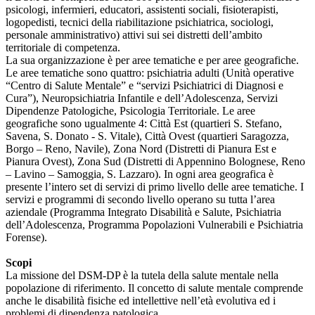
psicologi, infermieri, educatori, assistenti sociali, fisioterapisti,
logopedisti, tecnici della riabilitazione psichiatrica, sociologi,
personale amministrativo) attivi sui sei distretti dell’ambito
territoriale di competenza.
La sua organizzazione è per aree tematiche e per aree geografiche.
Le aree tematiche sono quattro: psichiatria adulti (Unità operative
“Centro di Salute Mentale” e “servizi Psichiatrici di Diagnosi e
Cura”), Neuropsichiatria Infantile e dell’Adolescenza, Servizi
Dipendenze Patologiche, Psicologia Territoriale. Le aree
geografiche sono ugualmente 4: Città Est (quartieri S. Stefano,
Savena, S. Donato - S. Vitale), Città Ovest (quartieri Saragozza,
Borgo – Reno, Navile), Zona Nord (Distretti di Pianura Est e
Pianura Ovest), Zona Sud (Distretti di Appennino Bolognese, Reno
– Lavino – Samoggia, S. Lazzaro). In ogni area geografica è
presente l’intero set di servizi di primo livello delle aree tematiche. I
servizi e programmi di secondo livello operano su tutta l’area
aziendale (Programma Integrato Disabilità e Salute, Psichiatria
dell’Adolescenza, Programma Popolazioni Vulnerabili e Psichiatria
Forense).
Scopi
La missione del DSM-DP è la tutela della salute mentale nella
popolazione di riferimento. Il concetto di salute mentale comprende
anche le disabilità fisiche ed intellettive nell’età evolutiva ed i
problemi di dipendenza patologica.