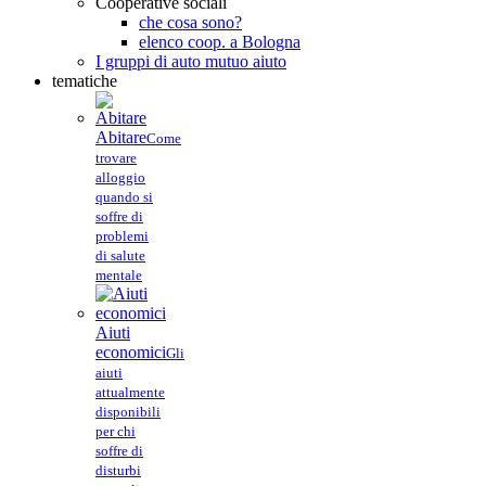
Cooperative sociali
che cosa sono?
elenco coop. a Bologna
I gruppi di auto mutuo aiuto
tematiche
Abitare
Come
trovare
alloggio
quando si
soffre di
problemi
di salute
mentale
Aiuti
economici
Gli
aiuti
attualmente
disponibili
per chi
soffre di
disturbi