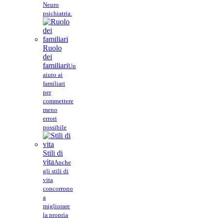
Neuro
psichiatria.
Ruolo
dei
familiari
Un
aiuto ai
familiari
per
commettere
meno
errori
possibile
Stili di
vita
Anche
gli stili di
vita
concorrono
a
migliorare
la propria