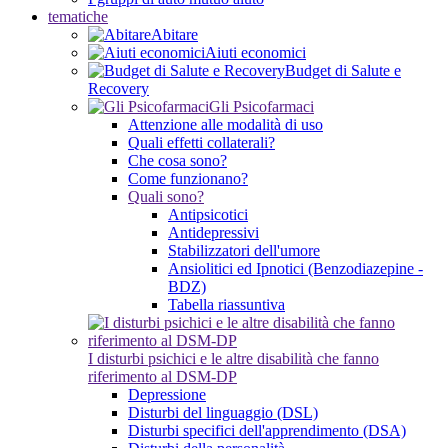
tematiche
Abitare
Aiuti economici
Budget di Salute e
Recovery
Gli Psicofarmaci
Attenzione alle modalità di uso
Quali effetti collaterali?
Che cosa sono?
Come funzionano?
Quali sono?
Antipsicotici
Antidepressivi
Stabilizzatori dell'umore
Ansiolitici ed Ipnotici (Benzodiazepine -
BDZ)
Tabella riassuntiva
I disturbi psichici e le altre disabilità che fanno
riferimento al DSM-DP
Depressione
Disturbi del linguaggio (DSL)
Disturbi specifici dell'apprendimento (DSA)