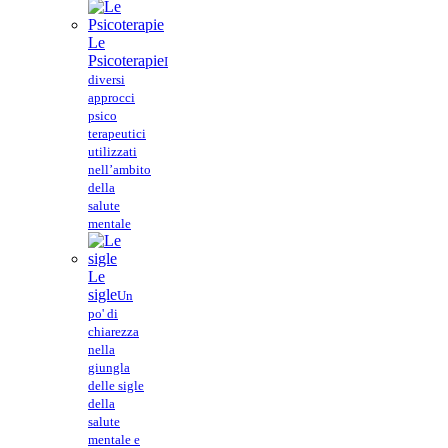
Le
Psicoterapie
I
diversi
approcci
psico
terapeutici
utilizzati
nell’ambito
della
salute
mentale
Le
sigle
Un
po' di
chiarezza
nella
giungla
delle sigle
della
salute
mentale e