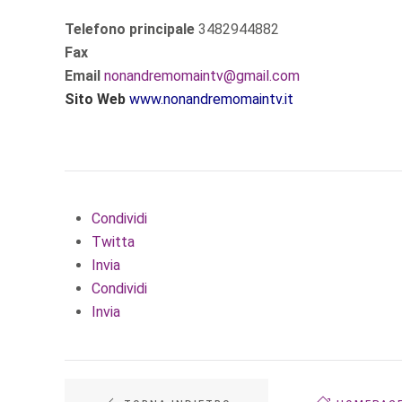
Telefono principale
3482944882
Fax
Email
nonandremomaintv@gmail.com
S
ito Web
www.nonandremomaintv.it
Condividi
Twitta
Invia
Condividi
Invia