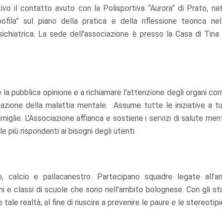
ativo il contatto avuto con la Polisportiva “Aurora” di Prato, n
ofila” sul piano della pratica e della riflessione teorica n
psichiatrica. La sede dell'associazione è presso la Casa di Tina 
e la pubblica opinione e a richiamare l'attenzione degli organi c
itazione della malattia mentale. Assume tutte le iniziative a tu
famiglie. L'Associazione affianca e sostiene i servizi di salute men
e più rispondenti ai bisogni degli utenti.
lo, calcio e pallacanestro. Partecipano squadre legate all'a
ni e classi di scuole che sono nell'ambito bolognese. Con gli st
tale realtà, al fine di riuscire a prevenire le paure e le stereotip