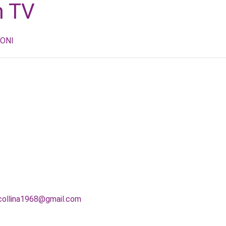
n TV
ONI
collina1968@gmail.com