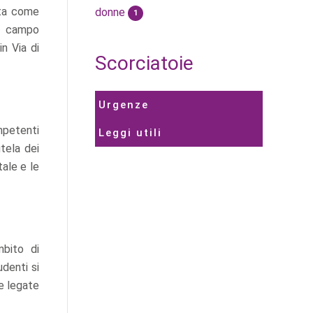
ata come
donne
1
el campo
in Via di
Scorciatoie
Urgenze
ompetenti
Leggi utili
tela dei
tale e le
mbito di
udenti si
ie legate