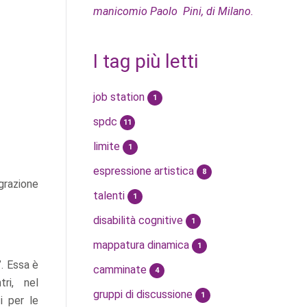
manicomio Paolo Pini, di Milano.
I tag più letti
job station
1
spdc
11
limite
1
espressione artistica
8
egrazione
talenti
1
disabilità cognitive
1
mappatura dinamica
1
. Essa è
camminate
4
tri, nel
gruppi di discussione
1
i per le