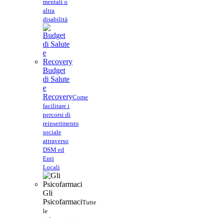
mentali o
altra
disabilità
Budget
di Salute
e
Recovery
Come
facilitare i
percorsi di
reinserimento
sociale
attraverso
DSM ed
Enti
Locali
Gli
Psicofarmaci
Tutte
le