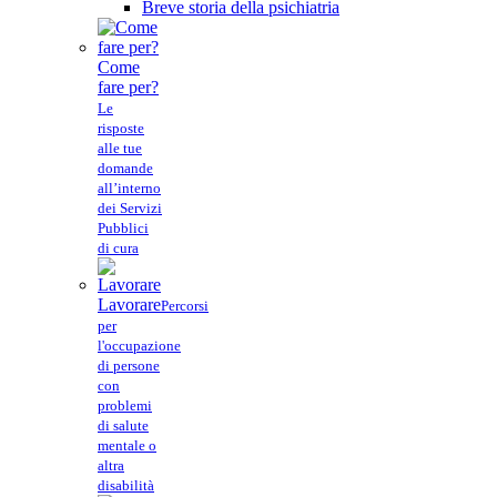
Breve storia della psichiatria
Come
fare per?
Le
risposte
alle tue
domande
all’interno
dei Servizi
Pubblici
di cura
Lavorare
Percorsi
per
l'occupazione
di persone
con
problemi
di salute
mentale o
altra
disabilità