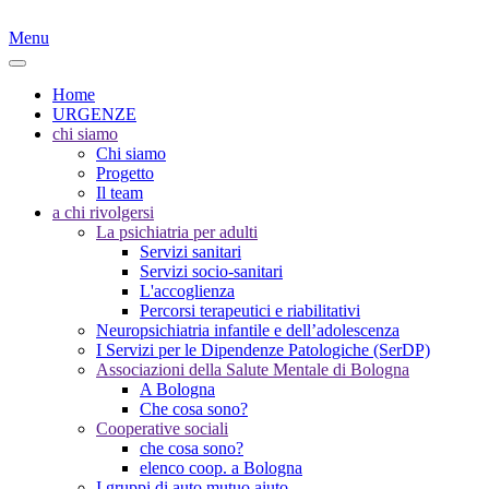
Menu
Home
URGENZE
chi siamo
Chi siamo
Progetto
Il team
a chi rivolgersi
La psichiatria per adulti
Servizi sanitari
Servizi socio-sanitari
L'accoglienza
Percorsi terapeutici e riabilitativi
Neuropsichiatria infantile e dell’adolescenza
I Servizi per le Dipendenze Patologiche (SerDP)
Associazioni della Salute Mentale di Bologna
A Bologna
Che cosa sono?
Cooperative sociali
che cosa sono?
elenco coop. a Bologna
I gruppi di auto mutuo aiuto