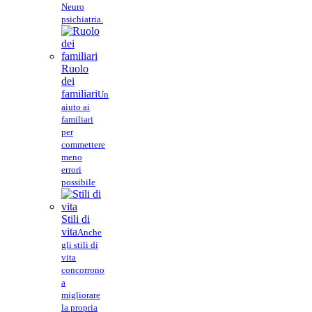
Neuro
psichiatria.
Ruolo
dei
familiari
Un
aiuto ai
familiari
per
commettere
meno
errori
possibile
Stili di
vita
Anche
gli stili di
vita
concorrono
a
migliorare
la propria