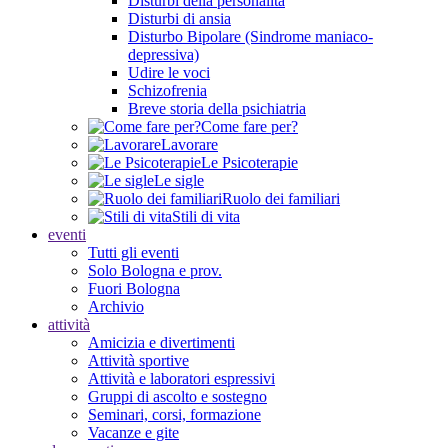
Disturbi della personalità
Disturbi di ansia
Disturbo Bipolare (Sindrome maniaco-
depressiva)
Udire le voci
Schizofrenia
Breve storia della psichiatria
Come fare per?
Lavorare
Le Psicoterapie
Le sigle
Ruolo dei familiari
Stili di vita
eventi
Tutti gli eventi
Solo Bologna e prov.
Fuori Bologna
Archivio
attività
Amicizia e divertimenti
Attività sportive
Attività e laboratori espressivi
Gruppi di ascolto e sostegno
Seminari, corsi, formazione
Vacanze e gite