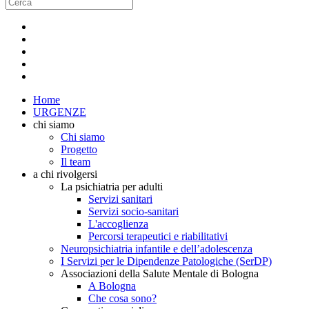
Home
URGENZE
chi siamo
Chi siamo
Progetto
Il team
a chi rivolgersi
La psichiatria per adulti
Servizi sanitari
Servizi socio-sanitari
L'accoglienza
Percorsi terapeutici e riabilitativi
Neuropsichiatria infantile e dell’adolescenza
I Servizi per le Dipendenze Patologiche (SerDP)
Associazioni della Salute Mentale di Bologna
A Bologna
Che cosa sono?