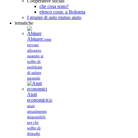
Cooperative sociali
che cosa sono?
elenco coop. a Bologna
I gruppi di auto mutuo aiuto
tematiche
Abitare
Come
trovare
alloggio
quando si
soffre di
problemi
di salute
mentale
Aiuti
economici
Gli
aiuti
attualmente
disponibili
per chi
soffre di
disturbi