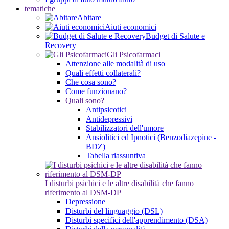
tematiche
Abitare
Aiuti economici
Budget di Salute e
Recovery
Gli Psicofarmaci
Attenzione alle modalità di uso
Quali effetti collaterali?
Che cosa sono?
Come funzionano?
Quali sono?
Antipsicotici
Antidepressivi
Stabilizzatori dell'umore
Ansiolitici ed Ipnotici (Benzodiazepine -
BDZ)
Tabella riassuntiva
I disturbi psichici e le altre disabilità che fanno
riferimento al DSM-DP
Depressione
Disturbi del linguaggio (DSL)
Disturbi specifici dell'apprendimento (DSA)