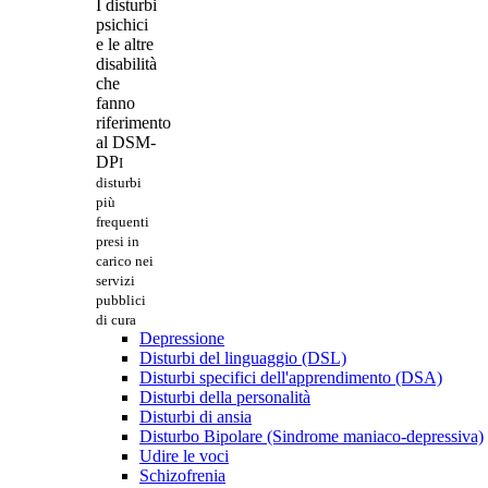
I disturbi
psichici
e le altre
disabilità
che
fanno
riferimento
al DSM-
DP
I
disturbi
più
frequenti
presi in
carico nei
servizi
pubblici
di cura
Depressione
Disturbi del linguaggio (DSL)
Disturbi specifici dell'apprendimento (DSA)
Disturbi della personalità
Disturbi di ansia
Disturbo Bipolare (Sindrome maniaco-depressiva)
Udire le voci
Schizofrenia