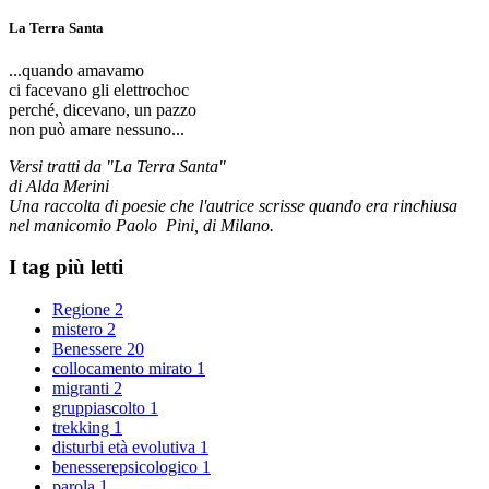
La Terra Santa
...quando amavamo
ci facevano gli elettrochoc
perché, dicevano, un pazzo
non può amare nessuno...
Versi tratti da "La Terra Santa"
di Alda Merini
Una raccolta di poesie che l'autrice scrisse quando era rinchiusa
nel manicomio Paolo Pini, di Milano.
I tag più letti
Regione
2
mistero
2
Benessere
20
collocamento mirato
1
migranti
2
gruppiascolto
1
trekking
1
disturbi età evolutiva
1
benesserepsicologico
1
parola
1