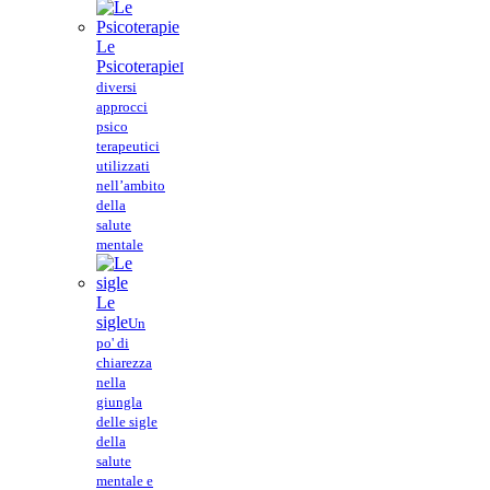
Le
Psicoterapie
I
diversi
approcci
psico
terapeutici
utilizzati
nell’ambito
della
salute
mentale
Le
sigle
Un
po' di
chiarezza
nella
giungla
delle sigle
della
salute
mentale e