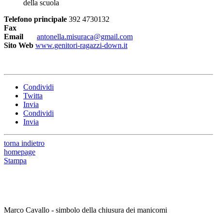
della scuola
Telefono principale
392 4730132
Fax
Email
antonella.misuraca@gmail.com
Sito Web
www.genitori-ragazzi-down.it
Condividi
Twitta
Invia
Condividi
Invia
torna indietro
homepage
Stampa
Marco Cavallo - simbolo della chiusura dei manicomi