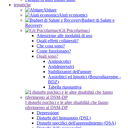
tematiche
Abitare
Aiuti economici
Budget di Salute e
Recovery
Gli Psicofarmaci
Attenzione alle modalità di uso
Quali effetti collaterali?
Che cosa sono?
Come funzionano?
Quali sono?
Antipsicotici
Antidepressivi
Stabilizzatori dell'umore
Ansiolitici ed Ipnotici (Benzodiazepine -
BDZ)
Tabella riassuntiva
I disturbi psichici e le altre disabilità che fanno
riferimento al DSM-DP
Depressione
Disturbi del linguaggio (DSL)
Disturbi specifici dell'apprendimento (DSA)