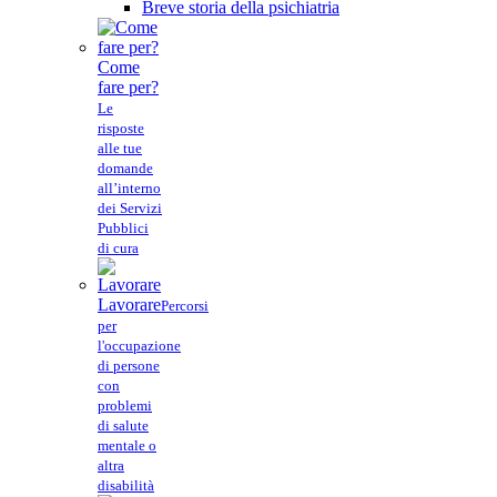
Breve storia della psichiatria
Come
fare per?
Le
risposte
alle tue
domande
all’interno
dei Servizi
Pubblici
di cura
Lavorare
Percorsi
per
l'occupazione
di persone
con
problemi
di salute
mentale o
altra
disabilità