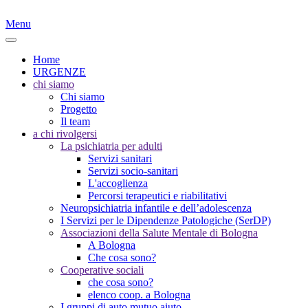
Menu
Home
URGENZE
chi siamo
Chi siamo
Progetto
Il team
a chi rivolgersi
La psichiatria per adulti
Servizi sanitari
Servizi socio-sanitari
L'accoglienza
Percorsi terapeutici e riabilitativi
Neuropsichiatria infantile e dell’adolescenza
I Servizi per le Dipendenze Patologiche (SerDP)
Associazioni della Salute Mentale di Bologna
A Bologna
Che cosa sono?
Cooperative sociali
che cosa sono?
elenco coop. a Bologna
I gruppi di auto mutuo aiuto