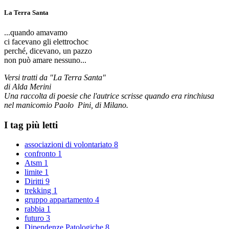
La Terra Santa
...quando amavamo
ci facevano gli elettrochoc
perché, dicevano, un pazzo
non può amare nessuno...
Versi tratti da "La Terra Santa"
di Alda Merini
Una raccolta di poesie che l'autrice scrisse quando era rinchiusa
nel manicomio Paolo Pini, di Milano.
I tag più letti
associazioni di volontariato
8
confronto
1
Atsm
1
limite
1
Diritti
9
trekking
1
gruppo appartamento
4
rabbia
1
futuro
3
Dipendenze Patologiche
8