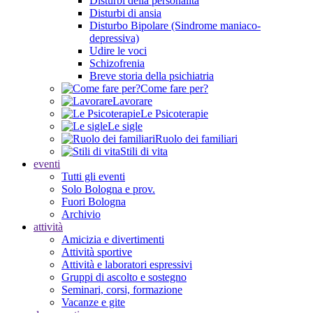
Disturbi della personalità
Disturbi di ansia
Disturbo Bipolare (Sindrome maniaco-
depressiva)
Udire le voci
Schizofrenia
Breve storia della psichiatria
Come fare per?
Lavorare
Le Psicoterapie
Le sigle
Ruolo dei familiari
Stili di vita
eventi
Tutti gli eventi
Solo Bologna e prov.
Fuori Bologna
Archivio
attività
Amicizia e divertimenti
Attività sportive
Attività e laboratori espressivi
Gruppi di ascolto e sostegno
Seminari, corsi, formazione
Vacanze e gite