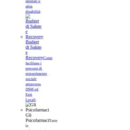
mentali o
altra
disabilità
Budget
di Salute
e
Recovery
Come
facilitare i
percorsi di
reinserimento
sociale
attraverso
DSM ed
Enti
Locali
Gli
Psicofarmaci
Tutte
le