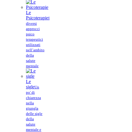
Le
Psicoterapie
I
diversi
approcci
psico
terapeutici
utilizzati
nell’ambito
della
salute
mentale
Le
sigle
Un
po' di
chiarezza
nella
giungla
delle sigle
della
salute
mentale e