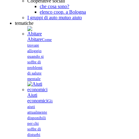
Cooperative sociali
che cosa sono?
elenco coop. a Bologna
I gruppi di auto mutuo aiuto
tematiche
Abitare
Come
trovare
alloggio
quando si
soffre di
problemi
di salute
mentale
Aiuti
economici
Gli
aiuti
attualmente
disponibili
per chi
soffre di
disturbi