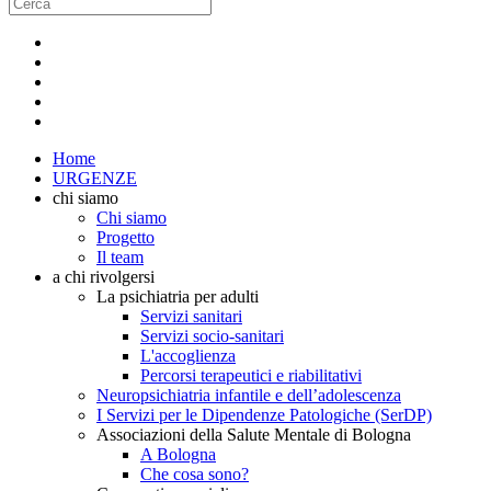
Home
URGENZE
chi siamo
Chi siamo
Progetto
Il team
a chi rivolgersi
La psichiatria per adulti
Servizi sanitari
Servizi socio-sanitari
L'accoglienza
Percorsi terapeutici e riabilitativi
Neuropsichiatria infantile e dell’adolescenza
I Servizi per le Dipendenze Patologiche (SerDP)
Associazioni della Salute Mentale di Bologna
A Bologna
Che cosa sono?