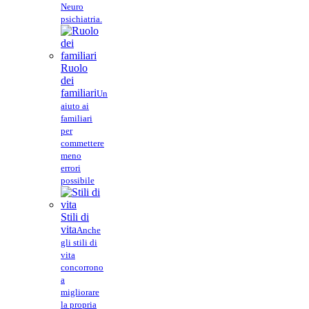
Neuro
psichiatria.
Ruolo
dei
familiari
Un
aiuto ai
familiari
per
commettere
meno
errori
possibile
Stili di
vita
Anche
gli stili di
vita
concorrono
a
migliorare
la propria