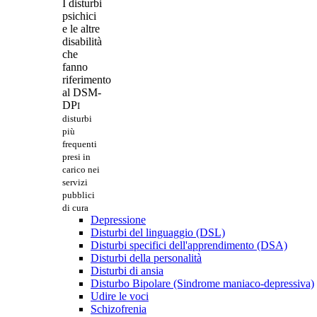
I disturbi
psichici
e le altre
disabilità
che
fanno
riferimento
al DSM-
DP
I
disturbi
più
frequenti
presi in
carico nei
servizi
pubblici
di cura
Depressione
Disturbi del linguaggio (DSL)
Disturbi specifici dell'apprendimento (DSA)
Disturbi della personalità
Disturbi di ansia
Disturbo Bipolare (Sindrome maniaco-depressiva)
Udire le voci
Schizofrenia