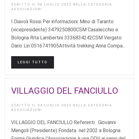
SCRITTO IL
06 LUGLIO 2022
NELLA CATEGORIA
ASSOCIAZIONI
I Diavoli Rossi Per informazioni: Mino di Taranto
(vicepresidente) 3479250800CSM Casalecchio e
Bologna Rita Lambertini 3336834242CSM Vergato
Dario Lin 0516741905Attività trekking Anna Compa...
LEGGI TUTTO
VILLAGGIO DEL FANCIULLO
SCRITTO IL
04 LUGLIO 2022
NELLA CATEGORIA
ASSOCIAZIONI
VILLAGGIO DEL FANCIULLO Referenti: Giovanni
Mengoli (Presidente) Fondata nel 2002 a Bologna
Forma Giuridica L’Associazione è una ODV ai sensi del