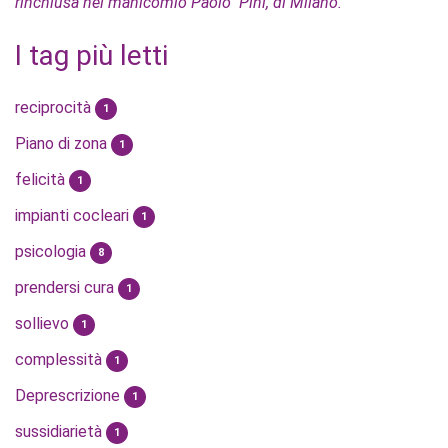
rinchiusa nel manicomio Paolo Pini, di Milano.
I tag più letti
reciprocità
1
Piano di zona
1
felicità
1
impianti cocleari
1
psicologia
8
prendersi cura
1
sollievo
1
complessità
1
Deprescrizione
1
sussidiarietà
1