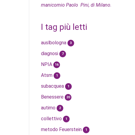
manicomio Paolo Pini, di Milano.
I tag più letti
auslbologna
3
diagnosi
7
NPIA
16
Atsm
1
subacquea
1
Benessere
20
autimo
2
collettivo
1
metodo Feuerstein
1