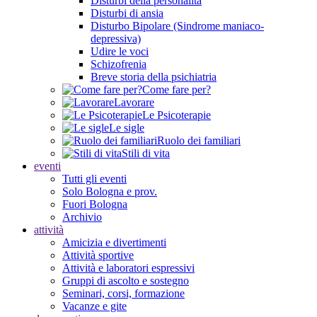
Disturbi della personalità
Disturbi di ansia
Disturbo Bipolare (Sindrome maniaco-
depressiva)
Udire le voci
Schizofrenia
Breve storia della psichiatria
Come fare per?
Lavorare
Le Psicoterapie
Le sigle
Ruolo dei familiari
Stili di vita
eventi
Tutti gli eventi
Solo Bologna e prov.
Fuori Bologna
Archivio
attività
Amicizia e divertimenti
Attività sportive
Attività e laboratori espressivi
Gruppi di ascolto e sostegno
Seminari, corsi, formazione
Vacanze e gite