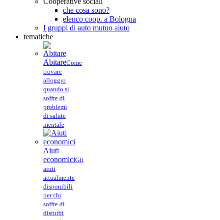
Cooperative sociali
che cosa sono?
elenco coop. a Bologna
I gruppi di auto mutuo aiuto
tematiche
Abitare
Come
trovare
alloggio
quando si
soffre di
problemi
di salute
mentale
Aiuti
economici
Gli
aiuti
attualmente
disponibili
per chi
soffre di
disturbi