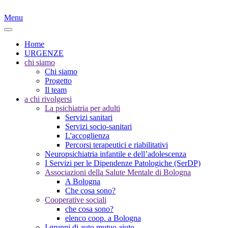
Menu
Home
URGENZE
chi siamo
Chi siamo
Progetto
Il team
a chi rivolgersi
La psichiatria per adulti
Servizi sanitari
Servizi socio-sanitari
L'accoglienza
Percorsi terapeutici e riabilitativi
Neuropsichiatria infantile e dell’adolescenza
I Servizi per le Dipendenze Patologiche (SerDP)
Associazioni della Salute Mentale di Bologna
A Bologna
Che cosa sono?
Cooperative sociali
che cosa sono?
elenco coop. a Bologna
I gruppi di auto mutuo aiuto