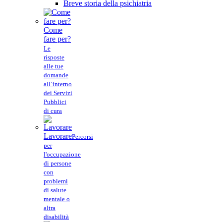
Breve storia della psichiatria
Come
fare per?
Le
risposte
alle tue
domande
all’interno
dei Servizi
Pubblici
di cura
Lavorare
Percorsi
per
l'occupazione
di persone
con
problemi
di salute
mentale o
altra
disabilità