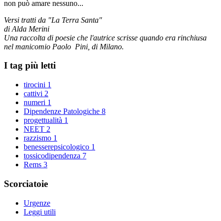
non può amare nessuno...
Versi tratti da "La Terra Santa"
di Alda Merini
Una raccolta di poesie che l'autrice scrisse quando era rinchiusa
nel manicomio Paolo Pini, di Milano.
I tag più letti
tirocini
1
cattivi
2
numeri
1
Dipendenze Patologiche
8
progettualità
1
NEET
2
razzismo
1
benesserepsicologico
1
tossicodipendenza
7
Rems
3
Scorciatoie
Urgenze
Leggi utili