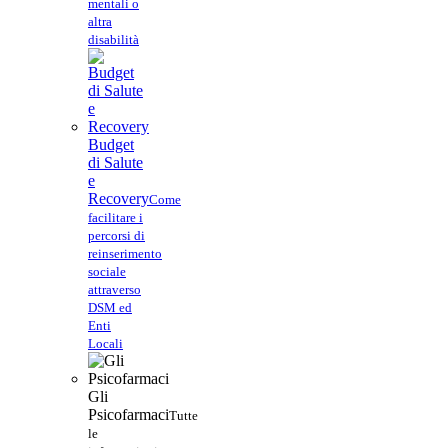
mentali o
altra
disabilità
Budget
di Salute
e
Recovery
Come
facilitare i
percorsi di
reinserimento
sociale
attraverso
DSM ed
Enti
Locali
Gli
Psicofarmaci
Tutte
le