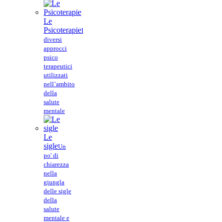
Le
Psicoterapie
I
diversi
approcci
psico
terapeutici
utilizzati
nell’ambito
della
salute
mentale
Le
sigle
Un
po' di
chiarezza
nella
giungla
delle sigle
della
salute
mentale e