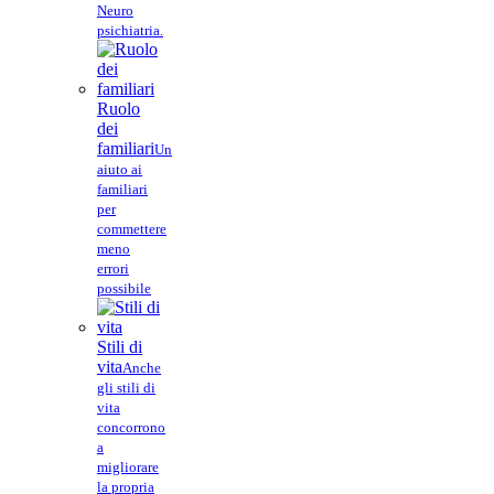
Neuro
psichiatria.
Ruolo
dei
familiari
Un
aiuto ai
familiari
per
commettere
meno
errori
possibile
Stili di
vita
Anche
gli stili di
vita
concorrono
a
migliorare
la propria