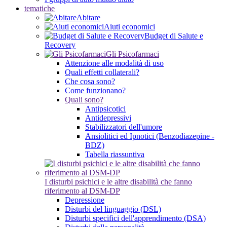
tematiche
Abitare
Aiuti economici
Budget di Salute e
Recovery
Gli Psicofarmaci
Attenzione alle modalità di uso
Quali effetti collaterali?
Che cosa sono?
Come funzionano?
Quali sono?
Antipsicotici
Antidepressivi
Stabilizzatori dell'umore
Ansiolitici ed Ipnotici (Benzodiazepine -
BDZ)
Tabella riassuntiva
I disturbi psichici e le altre disabilità che fanno
riferimento al DSM-DP
Depressione
Disturbi del linguaggio (DSL)
Disturbi specifici dell'apprendimento (DSA)