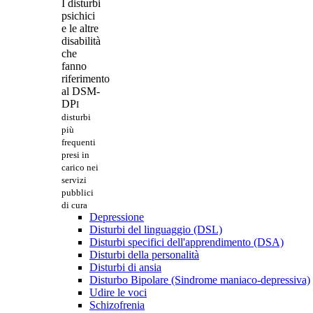
I disturbi
psichici
e le altre
disabilità
che
fanno
riferimento
al DSM-
DP
I
disturbi
più
frequenti
presi in
carico nei
servizi
pubblici
di cura
Depressione
Disturbi del linguaggio (DSL)
Disturbi specifici dell'apprendimento (DSA)
Disturbi della personalità
Disturbi di ansia
Disturbo Bipolare (Sindrome maniaco-depressiva)
Udire le voci
Schizofrenia