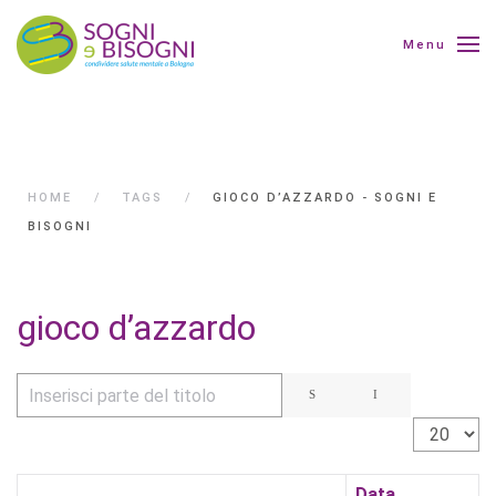
Menu
HOME
TAGS
GIOCO D’AZZARDO - SOGNI E
BISOGNI
gioco d’azzardo
Inserisci parte del titolo
Visualizza 
Data