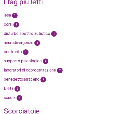
I tag più letti
iesa
1
corsi
1
disturbo spettro autistico
1
neurodivergenze
2
confronto
1
supporto psicologico
2
laboratori di coprogettazione
2
benedettosaraceno
1
Dieta
2
scuola
4
Scorciatoie