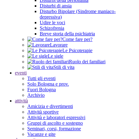
Disturbi della personalità
Disturbi di ansia
Disturbo Bipolare (Sindrome maniaco-
depressiva)
Udire le voci
Schizofrenia
Breve storia della psichiatria
Come fare per?
Lavorare
Le Psicoterapie
Le sigle
Ruolo dei familiari
Stili di vita
eventi
Tutti gli eventi
Solo Bologna e prov.
Fuori Bologna
Archivio
attività
Amicizia e divertimenti
Attività sportive
Attività e laboratori espressivi
Gruppi di ascolto e sostegno
Seminari, corsi, formazione
Vacanze e gite