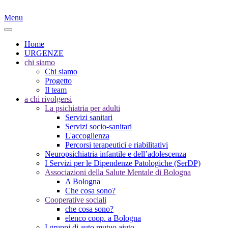
Menu
Home
URGENZE
chi siamo
Chi siamo
Progetto
Il team
a chi rivolgersi
La psichiatria per adulti
Servizi sanitari
Servizi socio-sanitari
L'accoglienza
Percorsi terapeutici e riabilitativi
Neuropsichiatria infantile e dell’adolescenza
I Servizi per le Dipendenze Patologiche (SerDP)
Associazioni della Salute Mentale di Bologna
A Bologna
Che cosa sono?
Cooperative sociali
che cosa sono?
elenco coop. a Bologna
I gruppi di auto mutuo aiuto