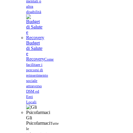
mentali o
altra
disabilità
Budget
di Salute
e
Recovery
Come
facilitare i
percorsi di
reinserimento
sociale
attraverso
DSM ed
Enti
Locali
Gli
Psicofarmaci
Tutte
le