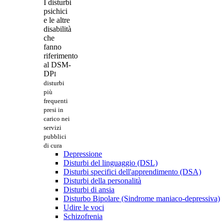
I disturbi
psichici
e le altre
disabilità
che
fanno
riferimento
al DSM-
DP
I
disturbi
più
frequenti
presi in
carico nei
servizi
pubblici
di cura
Depressione
Disturbi del linguaggio (DSL)
Disturbi specifici dell'apprendimento (DSA)
Disturbi della personalità
Disturbi di ansia
Disturbo Bipolare (Sindrome maniaco-depressiva)
Udire le voci
Schizofrenia