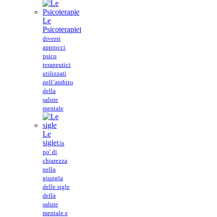
Le
Psicoterapie
I
diversi
approcci
psico
terapeutici
utilizzati
nell’ambito
della
salute
mentale
Le
sigle
Un
po' di
chiarezza
nella
giungla
delle sigle
della
salute
mentale e