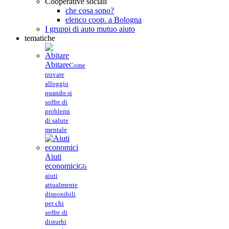
Cooperative sociali
che cosa sono?
elenco coop. a Bologna
I gruppi di auto mutuo aiuto
tematiche
Abitare
Come
trovare
alloggio
quando si
soffre di
problemi
di salute
mentale
Aiuti
economici
Gli
aiuti
attualmente
disponibili
per chi
soffre di
disturbi