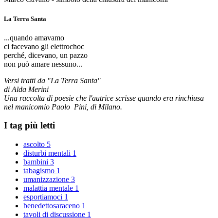
La Terra Santa
...quando amavamo
ci facevano gli elettrochoc
perché, dicevano, un pazzo
non può amare nessuno...
Versi tratti da "La Terra Santa"
di Alda Merini
Una raccolta di poesie che l'autrice scrisse quando era rinchiusa
nel manicomio Paolo Pini, di Milano.
I tag più letti
ascolto
5
disturbi mentali
1
bambini
3
tabagismo
1
umanizzazione
3
malattia mentale
1
esportiamoci
1
benedettosaraceno
1
tavoli di discussione
1