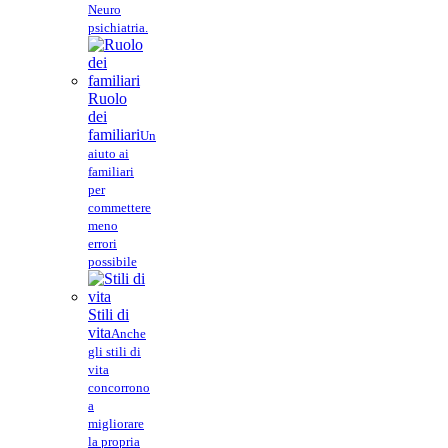
Neuro
psichiatria.
Ruolo
dei
familiari
Un
aiuto ai
familiari
per
commettere
meno
errori
possibile
Stili di
vita
Anche
gli stili di
vita
concorrono
a
migliorare
la propria