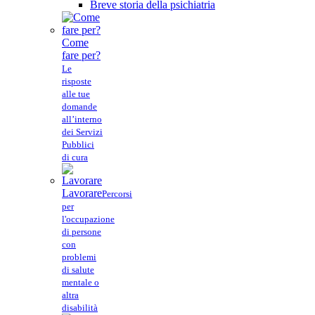
Breve storia della psichiatria
Come
fare per?
Le
risposte
alle tue
domande
all’interno
dei Servizi
Pubblici
di cura
Lavorare
Percorsi
per
l'occupazione
di persone
con
problemi
di salute
mentale o
altra
disabilità