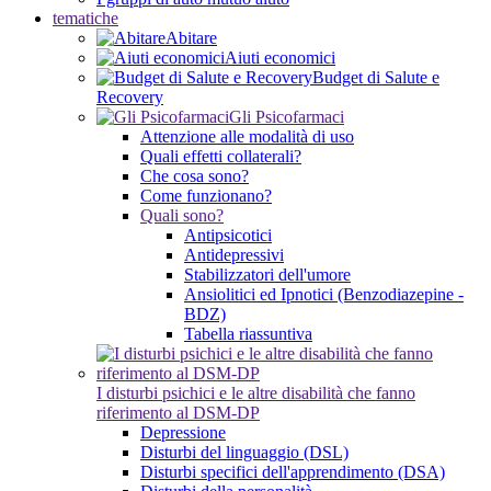
tematiche
Abitare
Aiuti economici
Budget di Salute e
Recovery
Gli Psicofarmaci
Attenzione alle modalità di uso
Quali effetti collaterali?
Che cosa sono?
Come funzionano?
Quali sono?
Antipsicotici
Antidepressivi
Stabilizzatori dell'umore
Ansiolitici ed Ipnotici (Benzodiazepine -
BDZ)
Tabella riassuntiva
I disturbi psichici e le altre disabilità che fanno
riferimento al DSM-DP
Depressione
Disturbi del linguaggio (DSL)
Disturbi specifici dell'apprendimento (DSA)