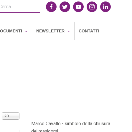
OCUMENTI
NEWSLETTER
CONTATTI
Visualizza n.
20
Marco Cavallo - simbolo della chiusura
dei manicomi