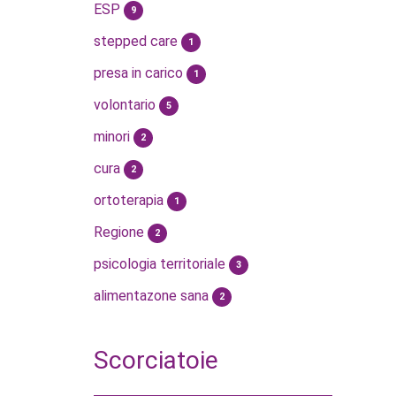
ESP
9
stepped care
1
presa in carico
1
volontario
5
minori
2
cura
2
ortoterapia
1
Regione
2
psicologia territoriale
3
alimentazone sana
2
Scorciatoie