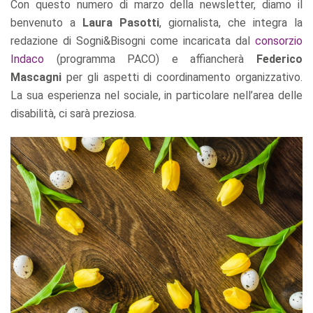
Con questo numero di marzo della newsletter, diamo il
benvenuto a
Laura Pasotti
, giornalista, che integra la
redazione di Sogni&Bisogni come incaricata dal
consorzio
Indaco
(programma PACO) e affiancherà
Federico
Mascagni
per gli aspetti di coordinamento organizzativo.
La sua esperienza nel sociale, in particolare nell’area delle
disabilità, ci sarà preziosa.