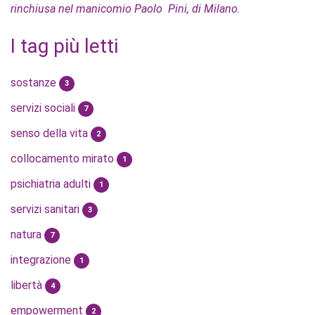
rinchiusa nel manicomio Paolo Pini, di Milano.
I tag più letti
sostanze
3
servizi sociali
7
senso della vita
2
collocamento mirato
1
psichiatria adulti
1
servizi sanitari
3
natura
7
integrazione
1
libertà
4
empowerment
2