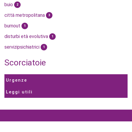
buio
2
città metropolitana
3
burnout
1
disturbi età evolutiva
1
servizipsichiatrici
1
Scorciatoie
Urgenze
Leggi utili