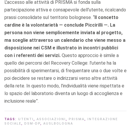
L'accesso alle attività di PRISMA si fonda sulla
partecipazione attiva e consapevole dell'utente, ricalcando
prassi consolidate sul territorio bolognese. “
Il concetto
cardine è la volontarietà — conclude Piccirilli —. La
persona non viene semplicemente inviata al progetto,
ma sceglie attraverso un calendario che viene messo a
disposizione nei CSM e illustrato in incontri pubblici
con i referenti dei servizi.
Questo approccio è simile a
quello dei percorsi del Recovery College: l'utente ha la
possibilità di sperimentarsi, di frequentare una o due volte e
poi decidere se restare o indirizzarsi verso altre attività
della rete. In questo modo, l'individualità viene rispettata e
lo spazio del laboratorio diventa un luogo di accoglienza e
inclusione reale”.
TAGS:
UTENTI
,
ASSOCIAZIONI
,
PRISMA
,
INTEGRAZIONE
SOCIALE
,
DSM-DP
,
AUSLBOLOGNA