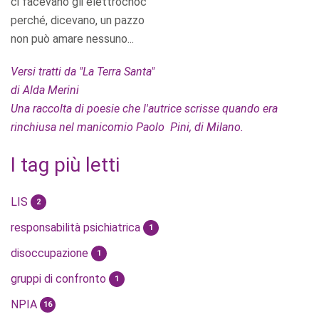
ci facevano gli elettrochoc
perché, dicevano, un pazzo
non può amare nessuno...
Versi tratti da "La Terra Santa"
di Alda Merini
Una raccolta di poesie che l'autrice scrisse quando era
rinchiusa nel manicomio Paolo Pini, di Milano.
I tag più letti
LIS
2
responsabilità psichiatrica
1
disoccupazione
1
gruppi di confronto
1
NPIA
16