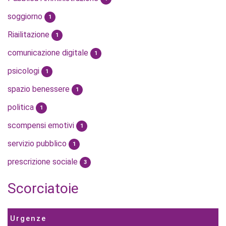
soggiorno
1
Riailitazione
1
comunicazione digitale
1
psicologi
1
spazio benessere
1
politica
1
scompensi emotivi
1
servizio pubblico
1
prescrizione sociale
3
Scorciatoie
Urgenze