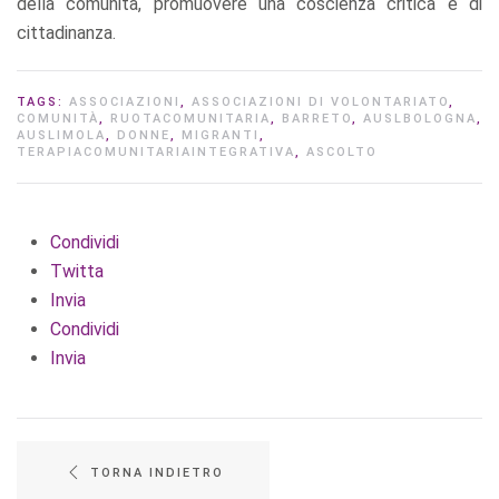
della comunità, promuovere una coscienza critica e di
cittadinanza.
TAGS:
ASSOCIAZIONI
,
ASSOCIAZIONI DI VOLONTARIATO
,
COMUNITÀ
,
RUOTACOMUNITARIA
,
BARRETO
,
AUSLBOLOGNA
,
AUSLIMOLA
,
DONNE
,
MIGRANTI
,
TERAPIACOMUNITARIAINTEGRATIVA
,
ASCOLTO
Condividi
Twitta
Invia
Condividi
Invia
TORNA INDIETRO