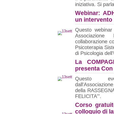
iniziativa. Si par
Webinar: ADHD
un intervento
Questo webinar
Associazione
collaborazione co
Psicoterapia Sis
di Psicologia dell
La COMPAG
presenta Con 
Questo ev
dall'Associazio
della RASSEGN
FELICITA'".
Corso gratuit
colloquio di l