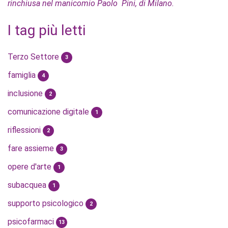
rinchiusa nel manicomio Paolo Pini, di Milano.
I tag più letti
Terzo Settore
3
famiglia
4
inclusione
2
comunicazione digitale
1
riflessioni
2
fare assieme
3
opere d'arte
1
subacquea
1
supporto psicologico
2
psicofarmaci
13