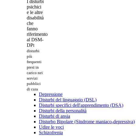
I disturbi
psichici
e le altre
disabilità
che
fanno
riferimento
al DSM-
DP
I
disturbi
più
frequenti
presi in
carico nei
servizi
pubblici
di cura
Depressione
Disturbi del linguaggio (DSL)
Disturbi specifici dell'apprendimento (DSA)
Disturbi della personalità
Disturbi di ansia
Disturbo Bipolare (Sindrome maniaco-depressiva)
Udire le voci
Schizofrenia