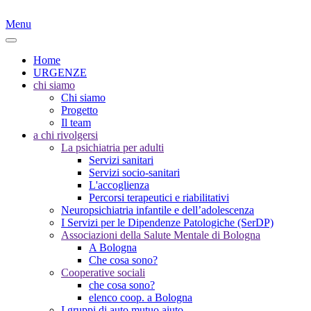
Menu
Home
URGENZE
chi siamo
Chi siamo
Progetto
Il team
a chi rivolgersi
La psichiatria per adulti
Servizi sanitari
Servizi socio-sanitari
L'accoglienza
Percorsi terapeutici e riabilitativi
Neuropsichiatria infantile e dell’adolescenza
I Servizi per le Dipendenze Patologiche (SerDP)
Associazioni della Salute Mentale di Bologna
A Bologna
Che cosa sono?
Cooperative sociali
che cosa sono?
elenco coop. a Bologna
I gruppi di auto mutuo aiuto