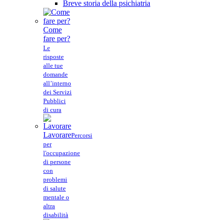
Breve storia della psichiatria
Come
fare per?
Le
risposte
alle tue
domande
all’interno
dei Servizi
Pubblici
di cura
Lavorare
Percorsi
per
l'occupazione
di persone
con
problemi
di salute
mentale o
altra
disabilità