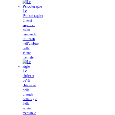
Le
Psicoterapie
I
diversi
approcci
psico
terapeutici
utilizzati
nell’ambito
della
salute
mentale
Le
sigle
Un
po' di
chiarezza
nella
giungla
delle sigle
della
salute
mentale e