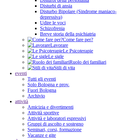
Disturbi della personalità
Disturbi di ansia
Disturbo Bipolare (Sindrome maniaco-
depressiva)
Udire le voci
Schizofrenia
Breve storia della psichiatria
Come fare per?
Lavorare
Le Psicoterapie
Le sigle
Ruolo dei familiari
Stili di vita
eventi
Tutti gli eventi
Solo Bologna e prov.
Fuori Bologna
Archivio
attività
Amicizia e divertimenti
Attività sportive
Attività e laboratori espressivi
Gruppi di ascolto e sostegno
Seminari, corsi, formazione
Vacanze e gite