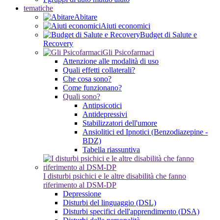
tematiche
Abitare
Aiuti economici
Budget di Salute e
Recovery
Gli Psicofarmaci
Attenzione alle modalità di uso
Quali effetti collaterali?
Che cosa sono?
Come funzionano?
Quali sono?
Antipsicotici
Antidepressivi
Stabilizzatori dell'umore
Ansiolitici ed Ipnotici (Benzodiazepine -
BDZ)
Tabella riassuntiva
I disturbi psichici e le altre disabilità che fanno
riferimento al DSM-DP
Depressione
Disturbi del linguaggio (DSL)
Disturbi specifici dell'apprendimento (DSA)