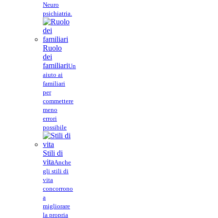
Neuro
psichiatria.
Ruolo
dei
familiari
Un
aiuto ai
familiari
per
commettere
meno
errori
possibile
Stili di
vita
Anche
gli stili di
vita
concorrono
a
migliorare
la propria