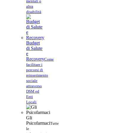
mentali o
altra
disabilità
Budget
di Salute
e
Recovery
Come
facilitare i
percorsi di
reinserimento
sociale
attraverso
DSM ed
Enti
Locali
Gli
Psicofarmaci
Tutte
le