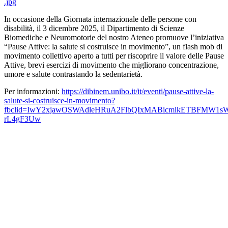
.jpg
In occasione della Giornata internazionale delle persone con
disabilità, il 3 dicembre 2025, il Dipartimento di Scienze
Biomediche e Neuromotorie del nostro Ateneo promuove l’iniziativa
“Pause Attive: la salute si costruisce in movimento”, un flash mob di
movimento collettivo aperto a tutti per riscoprire il valore delle Pause
Attive, brevi esercizi di movimento che migliorano concentrazione,
umore e salute contrastando la sedentarietà.
Per informazioni:
https://dibinem.unibo.it/it/eventi/pause-attive-la-
salute-si-costruisce-in-movimento?
fbclid=IwY2xjawOSWAdleHRuA2FlbQIxMABicmlkETBFMW1
rL4gF3Uw