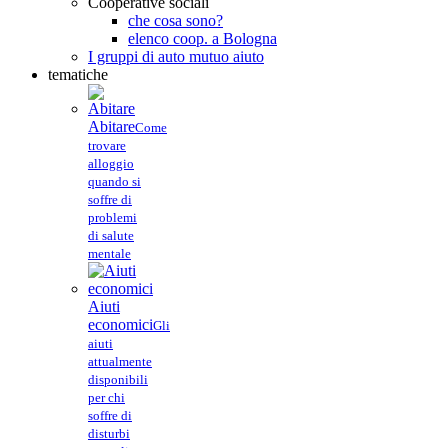
Cooperative sociali
che cosa sono?
elenco coop. a Bologna
I gruppi di auto mutuo aiuto
tematiche
Abitare
Come
trovare
alloggio
quando si
soffre di
problemi
di salute
mentale
Aiuti
economici
Gli
aiuti
attualmente
disponibili
per chi
soffre di
disturbi