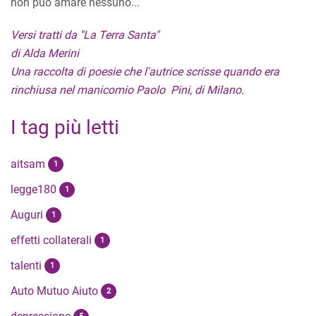
non può amare nessuno...
Versi tratti da "La Terra Santa"
di Alda Merini
Una raccolta di poesie che l'autrice scrisse quando era
rinchiusa nel manicomio Paolo Pini, di Milano.
I tag più letti
aitsam
1
legge180
1
Auguri
1
effetti collaterali
1
talenti
1
Auto Mutuo Aiuto
2