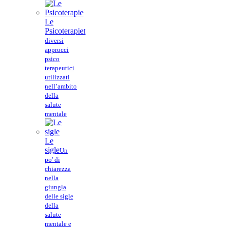
Le
Psicoterapie
I
diversi
approcci
psico
terapeutici
utilizzati
nell’ambito
della
salute
mentale
Le
sigle
Un
po' di
chiarezza
nella
giungla
delle sigle
della
salute
mentale e