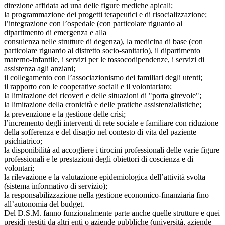
direzione affidata ad una delle figure mediche apicali;
la programmazione dei progetti terapeutici e di risocializzazione;
l’integrazione con l’ospedale (con particolare riguardo al
dipartimento di emergenza e alla
consulenza nelle strutture di degenza), la medicina di base (con
particolare riguardo al distretto socio-sanitario), il dipartimento
materno-infantile, i servizi per le tossocodipendenze, i servizi di
assistenza agli anziani;
il collegamento con l’associazionismo dei familiari degli utenti;
il rapporto con le cooperative sociali e il volontariato;
la limitazione dei ricoveri e delle situazioni di "porta girevole";
la limitazione della cronicità e delle pratiche assistenzialistiche;
la prevenzione e la gestione delle crisi;
l’incremento degli interventi di rete sociale e familiare con riduzione
della sofferenza e del disagio nel contesto di vita del paziente
psichiatrico;
la disponibilità ad accogliere i tirocini professionali delle varie figure
professionali e le prestazioni degli obiettori di coscienza e di
volontari;
la rilevazione e la valutazione epidemiologica dell’attività svolta
(sistema informativo di servizio);
la responsabilizzazione nella gestione economico-finanziaria fino
all’autonomia del budget.
Del D.S.M. fanno funzionalmente parte anche quelle strutture e quei
presidi gestiti da altri enti o aziende pubbliche (università, aziende