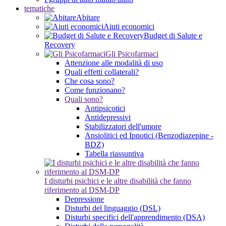
tematiche
Abitare
Aiuti economici
Budget di Salute e
Recovery
Gli Psicofarmaci
Attenzione alle modalità di uso
Quali effetti collaterali?
Che cosa sono?
Come funzionano?
Quali sono?
Antipsicotici
Antidepressivi
Stabilizzatori dell'umore
Ansiolitici ed Ipnotici (Benzodiazepine -
BDZ)
Tabella riassuntiva
I disturbi psichici e le altre disabilità che fanno
riferimento al DSM-DP
Depressione
Disturbi del linguaggio (DSL)
Disturbi specifici dell'apprendimento (DSA)