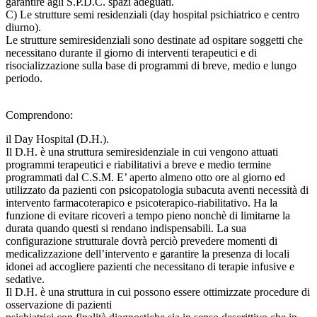
garantire agli S.P.D.C. spazi adeguati.
C) Le strutture semi residenziali (day hospital psichiatrico e centro
diurno).
Le strutture semiresidenziali sono destinate ad ospitare soggetti che
necessitano durante il giorno di interventi terapeutici e di
risocializzazione sulla base di programmi di breve, medio e lungo
periodo.
Comprendono:
il Day Hospital (D.H.).
Il D.H. è una struttura semiresidenziale in cui vengono attuati
programmi terapeutici e riabilitativi a breve e medio termine
programmati dal C.S.M. E’ aperto almeno otto ore al giorno ed
utilizzato da pazienti con psicopatologia subacuta aventi necessità di
intervento farmacoterapico e psicoterapico-riabilitativo. Ha la
funzione di evitare ricoveri a tempo pieno nonchè di limitarne la
durata quando questi si rendano indispensabili. La sua
configurazione strutturale dovrà perciò prevedere momenti di
medicalizzazione dell’intervento e garantire la presenza di locali
idonei ad accogliere pazienti che necessitano di terapie infusive e
sedative.
Il D.H. è una struttura in cui possono essere ottimizzate procedure di
osservazione di pazienti