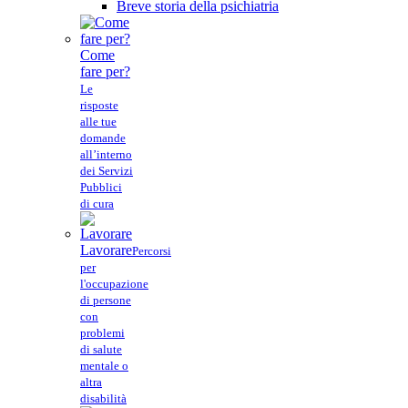
Breve storia della psichiatria
Come
fare per?
Le
risposte
alle tue
domande
all’interno
dei Servizi
Pubblici
di cura
Lavorare
Percorsi
per
l'occupazione
di persone
con
problemi
di salute
mentale o
altra
disabilità