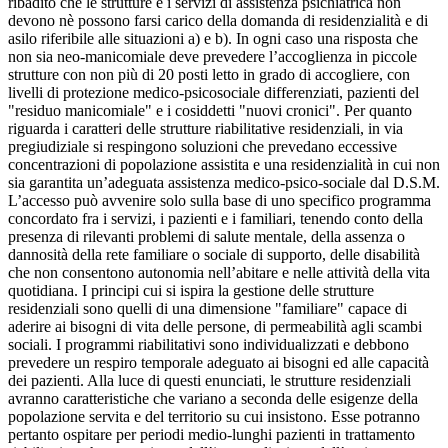
ribadito che le strutture e i servizi di assistenza psichiatrica non
devono nè possono farsi carico della domanda di residenzialità e di
asilo riferibile alle situazioni a) e b). In ogni caso una risposta che
non sia neo-manicomiale deve prevedere l’accoglienza in piccole
strutture con non più di 20 posti letto in grado di accogliere, con
livelli di protezione medico-psicosociale differenziati, pazienti del
"residuo manicomiale" e i cosiddetti "nuovi cronici". Per quanto
riguarda i caratteri delle strutture riabilitative residenziali, in via
pregiudiziale si respingono soluzioni che prevedano eccessive
concentrazioni di popolazione assistita e una residenzialità in cui non
sia garantita un’adeguata assistenza medico-psico-sociale dal D.S.M.
L’accesso può avvenire solo sulla base di uno specifico programma
concordato fra i servizi, i pazienti e i familiari, tenendo conto della
presenza di rilevanti problemi di salute mentale, della assenza o
dannosità della rete familiare o sociale di supporto, delle disabilità
che non consentono autonomia nell’abitare e nelle attività della vita
quotidiana. I principi cui si ispira la gestione delle strutture
residenziali sono quelli di una dimensione "familiare" capace di
aderire ai bisogni di vita delle persone, di permeabilità agli scambi
sociali. I programmi riabilitativi sono individualizzati e debbono
prevedere un respiro temporale adeguato ai bisogni ed alle capacità
dei pazienti. Alla luce di questi enunciati, le strutture residenziali
avranno caratteristiche che variano a seconda delle esigenze della
popolazione servita e del territorio su cui insistono. Esse potranno
pertanto ospitare per periodi medio-lunghi pazienti in trattamento