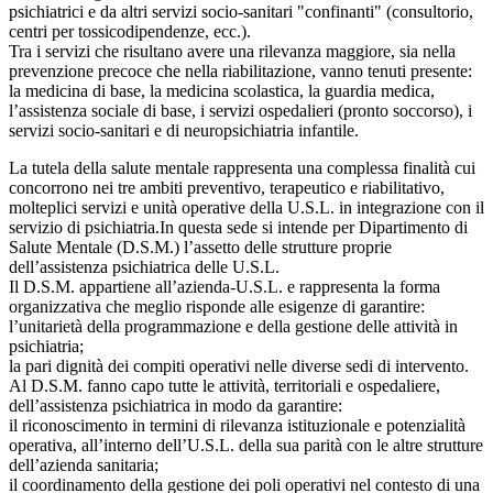
psichiatrici e da altri servizi socio-sanitari "confinanti" (consultorio,
centri per tossicodipendenze, ecc.).
Tra i servizi che risultano avere una rilevanza maggiore, sia nella
prevenzione precoce che nella riabilitazione, vanno tenuti presente:
la medicina di base, la medicina scolastica, la guardia medica,
l’assistenza sociale di base, i servizi ospedalieri (pronto soccorso), i
servizi socio-sanitari e di neuropsichiatria infantile.
La tutela della salute mentale rappresenta una complessa finalità cui
concorrono nei tre ambiti preventivo, terapeutico e riabilitativo,
molteplici servizi e unità operative della U.S.L. in integrazione con il
servizio di psichiatria.In questa sede si intende per Dipartimento di
Salute Mentale (D.S.M.) l’assetto delle strutture proprie
dell’assistenza psichiatrica delle U.S.L.
Il D.S.M. appartiene all’azienda-U.S.L. e rappresenta la forma
organizzativa che meglio risponde alle esigenze di garantire:
l’unitarietà della programmazione e della gestione delle attività in
psichiatria;
la pari dignità dei compiti operativi nelle diverse sedi di intervento.
Al D.S.M. fanno capo tutte le attività, territoriali e ospedaliere,
dell’assistenza psichiatrica in modo da garantire:
il riconoscimento in termini di rilevanza istituzionale e potenzialità
operativa, all’interno dell’U.S.L. della sua parità con le altre strutture
dell’azienda sanitaria;
il coordinamento della gestione dei poli operativi nel contesto di una