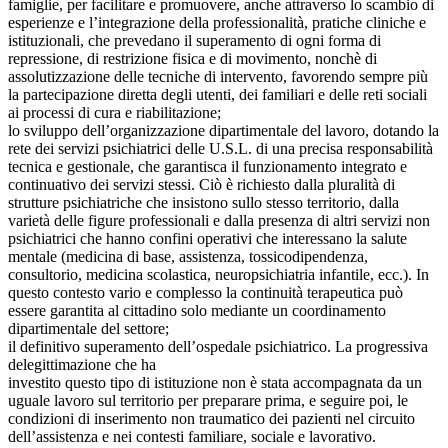
famiglie, per facilitare e promuovere, anche attraverso lo scambio di
esperienze e l’integrazione della professionalità, pratiche cliniche e
istituzionali, che prevedano il superamento di ogni forma di
repressione, di restrizione fisica e di movimento, nonchè di
assolutizzazione delle tecniche di intervento, favorendo sempre più
la partecipazione diretta degli utenti, dei familiari e delle reti sociali
ai processi di cura e riabilitazione;
lo sviluppo dell’organizzazione dipartimentale del lavoro, dotando la
rete dei servizi psichiatrici delle U.S.L. di una precisa responsabilità
tecnica e gestionale, che garantisca il funzionamento integrato e
continuativo dei servizi stessi. Ciò è richiesto dalla pluralità di
strutture psichiatriche che insistono sullo stesso territorio, dalla
varietà delle figure professionali e dalla presenza di altri servizi non
psichiatrici che hanno confini operativi che interessano la salute
mentale (medicina di base, assistenza, tossicodipendenza,
consultorio, medicina scolastica, neuropsichiatria infantile, ecc.). In
questo contesto vario e complesso la continuità terapeutica può
essere garantita al cittadino solo mediante un coordinamento
dipartimentale del settore;
il definitivo superamento dell’ospedale psichiatrico. La progressiva
delegittimazione che ha
investito questo tipo di istituzione non è stata accompagnata da un
uguale lavoro sul territorio per preparare prima, e seguire poi, le
condizioni di inserimento non traumatico dei pazienti nel circuito
dell’assistenza e nei contesti familiare, sociale e lavorativo.