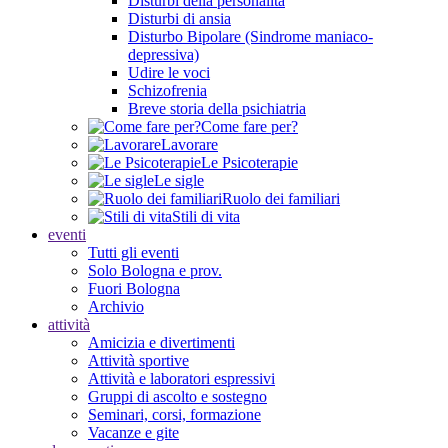
Disturbi della personalità
Disturbi di ansia
Disturbo Bipolare (Sindrome maniaco-
depressiva)
Udire le voci
Schizofrenia
Breve storia della psichiatria
Come fare per?
Lavorare
Le Psicoterapie
Le sigle
Ruolo dei familiari
Stili di vita
eventi
Tutti gli eventi
Solo Bologna e prov.
Fuori Bologna
Archivio
attività
Amicizia e divertimenti
Attività sportive
Attività e laboratori espressivi
Gruppi di ascolto e sostegno
Seminari, corsi, formazione
Vacanze e gite