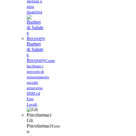
mentali o
altra
disabilità
Budget
di Salute
e
Recovery
Come
facilitare i
percorsi di
reinserimento
sociale
attraverso
DSM ed
Enti
Locali
Gli
Psicofarmaci
Tutte
le