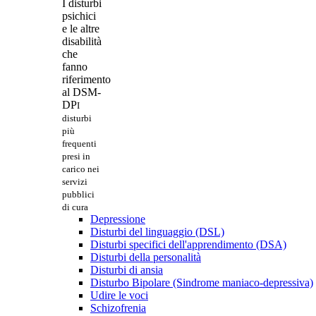
I disturbi
psichici
e le altre
disabilità
che
fanno
riferimento
al DSM-
DP
I
disturbi
più
frequenti
presi in
carico nei
servizi
pubblici
di cura
Depressione
Disturbi del linguaggio (DSL)
Disturbi specifici dell'apprendimento (DSA)
Disturbi della personalità
Disturbi di ansia
Disturbo Bipolare (Sindrome maniaco-depressiva)
Udire le voci
Schizofrenia