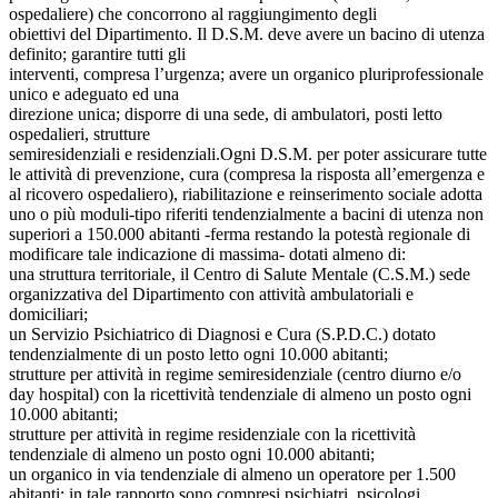
ospedaliere) che concorrono al raggiungimento degli
obiettivi del Dipartimento. Il D.S.M. deve avere un bacino di utenza
definito; garantire tutti gli
interventi, compresa l’urgenza; avere un organico pluriprofessionale
unico e adeguato ed una
direzione unica; disporre di una sede, di ambulatori, posti letto
ospedalieri, strutture
semiresidenziali e residenziali.Ogni D.S.M. per poter assicurare tutte
le attività di prevenzione, cura (compresa la risposta all’emergenza e
al ricovero ospedaliero), riabilitazione e reinserimento sociale adotta
uno o più moduli-tipo riferiti tendenzialmente a bacini di utenza non
superiori a 150.000 abitanti -ferma restando la potestà regionale di
modificare tale indicazione di massima- dotati almeno di:
una struttura territoriale, il Centro di Salute Mentale (C.S.M.) sede
organizzativa del Dipartimento con attività ambulatoriali e
domiciliari;
un Servizio Psichiatrico di Diagnosi e Cura (S.P.D.C.) dotato
tendenzialmente di un posto letto ogni 10.000 abitanti;
strutture per attività in regime semiresidenziale (centro diurno e/o
day hospital) con la ricettività tendenziale di almeno un posto ogni
10.000 abitanti;
strutture per attività in regime residenziale con la ricettività
tendenziale di almeno un posto ogni 10.000 abitanti;
un organico in via tendenziale di almeno un operatore per 1.500
abitanti: in tale rapporto sono compresi psichiatri, psicologi,