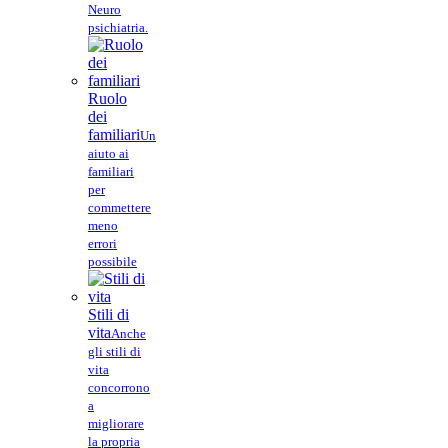
Neuro
psichiatria.
Ruolo
dei
familiari
Un
aiuto ai
familiari
per
commettere
meno
errori
possibile
Stili di
vita
Anche
gli stili di
vita
concorrono
a
migliorare
la propria