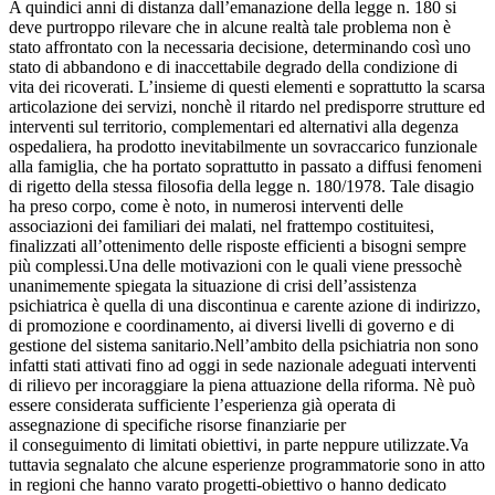
A quindici anni di distanza dall’emanazione della legge n. 180 si
deve purtroppo rilevare che in alcune realtà tale problema non è
stato affrontato con la necessaria decisione, determinando così uno
stato di abbandono e di inaccettabile degrado della condizione di
vita dei ricoverati. L’insieme di questi elementi e soprattutto la scarsa
articolazione dei servizi, nonchè il ritardo nel predisporre strutture ed
interventi sul territorio, complementari ed alternativi alla degenza
ospedaliera, ha prodotto inevitabilmente un sovraccarico funzionale
alla famiglia, che ha portato soprattutto in passato a diffusi fenomeni
di rigetto della stessa filosofia della legge n. 180/1978. Tale disagio
ha preso corpo, come è noto, in numerosi interventi delle
associazioni dei familiari dei malati, nel frattempo costituitesi,
finalizzati all’ottenimento delle risposte efficienti a bisogni sempre
più complessi.Una delle motivazioni con le quali viene pressochè
unanimemente spiegata la situazione di crisi dell’assistenza
psichiatrica è quella di una discontinua e carente azione di indirizzo,
di promozione e coordinamento, ai diversi livelli di governo e di
gestione del sistema sanitario.Nell’ambito della psichiatria non sono
infatti stati attivati fino ad oggi in sede nazionale adeguati interventi
di rilievo per incoraggiare la piena attuazione della riforma. Nè può
essere considerata sufficiente l’esperienza già operata di
assegnazione di specifiche risorse finanziarie per
il conseguimento di limitati obiettivi, in parte neppure utilizzate.Va
tuttavia segnalato che alcune esperienze programmatorie sono in atto
in regioni che hanno varato progetti-obiettivo o hanno dedicato