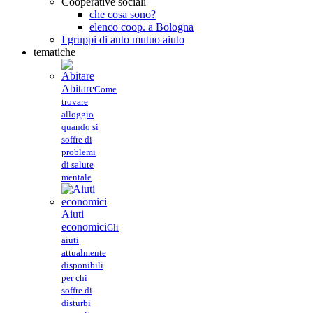
Cooperative sociali
che cosa sono?
elenco coop. a Bologna
I gruppi di auto mutuo aiuto
tematiche
Abitare
Come
trovare
alloggio
quando si
soffre di
problemi
di salute
mentale
Aiuti
economici
Gli
aiuti
attualmente
disponibili
per chi
soffre di
disturbi