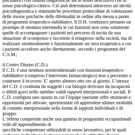
psichiatrici con finalità diagnostiche sia in senso descrittivo che in
senso psicologico-clinico. Ciò può determinarsi attraverso un’attvità
psicodiagnostica e sistematiche procedure protocollate di valutazione
delle risorse psichiche delle difettualità in ordine alla messa a punto
di programmi terapeutico-riabilitativi. Il D.H. costituisce pertanto un
prototipo di struttura intermedia le cui funzioni non sono solamente
quelle di accompagnare i pazienti nel percorso di uscita da una
situazione di scompenso e favorirne il reingresso nella società, ma di
realizzare strutturalmente e funzionalmente un’area terapeutica a cui
i pazienti accedono anche direttamente, secondo i programmi del
C.S.M.;
il Centro Diurno (C.D.).
Il C.D. è una struttura semiresidenziale con funzioni terapeutico-
riabilitative (compreso l’intervento farmacologico) tese a prevenire e
contenere il ricovero. E’ aperto almeno otto ore al giorno. L’utenza
del C.D. è costituita da soggetti i cui bisogni derivano da incapacità
o difetti gravi nello stabilire validi rapporti interpersonali e sociali. Il
C.D. configura uno spazio in cui l’équipe operante offre strumenti e
opportunità per attivare, sperimentare ed apprendere idonee modalità
di contatto interpersonale nella forma di rapporti individuali e di
gruppo.
L’offerta comprende anche una gamma di programmi occupazionali
volti all’apprendimento di
specifiche competenze utilizzabili in senso lavorativo, per le quali