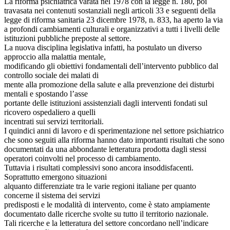
La riforma psichiatrica varata nel 1978 con la legge n. 180, poi
travasata nei contenuti sostanziali negli articoli 33 e seguenti della
legge di riforma sanitaria 23 dicembre 1978, n. 833, ha aperto la via
a profondi cambiamenti culturali e organizzativi a tutti i livelli delle
istituzioni pubbliche preposte al settore.
La nuova disciplina legislativa infatti, ha postulato un diverso
approccio alla malattia mentale,
modificando gli obiettivi fondamentali dell’intervento pubblico dal
controllo sociale dei malati di
mente alla promozione della salute e alla prevenzione dei disturbi
mentali e spostando l’asse
portante delle istituzioni assistenziali dagli interventi fondati sul
ricovero ospedaliero a quelli
incentrati sui servizi territoriali.
I quindici anni di lavoro e di sperimentazione nel settore psichiatrico
che sono seguiti alla riforma hanno dato importanti risultati che sono
documentati da una abbondante letteratura prodotta dagli stessi
operatori coinvolti nel processo di cambiamento.
Tuttavia i risultati complessivi sono ancora insoddisfacenti.
Soprattutto emergono situazioni
alquanto differenziate tra le varie regioni italiane per quanto
concerne il sistema dei servizi
predisposti e le modalità di intervento, come è stato ampiamente
documentato dalle ricerche svolte su tutto il territorio nazionale.
Tali ricerche e la letteratura del settore concordano nell’indicare