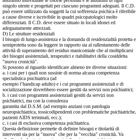
andranno individuate le risorse personali e le attitudini di ogni
singolo utente e progettati per ciascuno programmi adeguati. Il C.D.
può essere utilizzato da soggetti la cui sofferenza psichica è riferibile
a cause diverse e iscrivibile in quadri psicopatologici molto
differenziati. Il C.D. deve essere situato in locali idonei ed
adeguatamente attrezzati.
D) Le strutture residenziali
I bisogni di lungo-assistenza e la domanda di residenzialità protetta e
semiprotetta sono da leggere in rapporto sia al rallentamento delle
attività di superamento del residuo manicomiale che al moltiplicarsi
dei bisogni assistenziali, terapeutici e riabilitativi della cosiddetta
"nuova cronicità".
Si possono al riguardo identificare almeno tre diverse situazioni:
a. i casi per i quali non sussiste di norma alcuna competenza
specialistica psichiatrica (ad
esempio l’handicap adulto) e i cui programmi assistenziali e di
socializzazione dovrebbero essere gestiti da servizi non psichiatrici;
b. i casi con programmi assistenziali gestiti da servizi non
psichiatrici, ma con la consulenza
garantita dal D.S.M. (ad esempio anziani con patologia
neuropsichiatrica, tossicodipendenti con problematiche psichiatriche,
pazienti AIDS terminali, ecc.);
c. i casi di esclusiva competenza psichiatrica.
Questa definizione permette di definire bisogni e titolarità di
interventi sia per la "nuova" che per la "vecchia" cronicità. Va