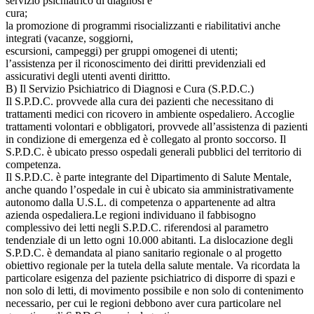
servizio psichiatrico di diagnosi e
cura;
la promozione di programmi risocializzanti e riabilitativi anche
integrati (vacanze, soggiorni,
escursioni, campeggi) per gruppi omogenei di utenti;
l’assistenza per il riconoscimento dei diritti previdenziali ed
assicurativi degli utenti aventi dirittto.
B) Il Servizio Psichiatrico di Diagnosi e Cura (S.P.D.C.)
Il S.P.D.C. provvede alla cura dei pazienti che necessitano di
trattamenti medici con ricovero in ambiente ospedaliero. Accoglie
trattamenti volontari e obbligatori, provvede all’assistenza di pazienti
in condizione di emergenza ed è collegato al pronto soccorso. Il
S.P.D.C. è ubicato presso ospedali generali pubblici del territorio di
competenza.
Il S.P.D.C. è parte integrante del Dipartimento di Salute Mentale,
anche quando l’ospedale in cui è ubicato sia amministrativamente
autonomo dalla U.S.L. di competenza o appartenente ad altra
azienda ospedaliera.Le regioni individuano il fabbisogno
complessivo dei letti negli S.P.D.C. riferendosi al parametro
tendenziale di un letto ogni 10.000 abitanti. La dislocazione degli
S.P.D.C. è demandata al piano sanitario regionale o al progetto
obiettivo regionale per la tutela della salute mentale. Va ricordata la
particolare esigenza del paziente psichiatrico di disporre di spazi e
non solo di letti, di movimento possibile e non solo di contenimento
necessario, per cui le regioni debbono aver cura particolare nel