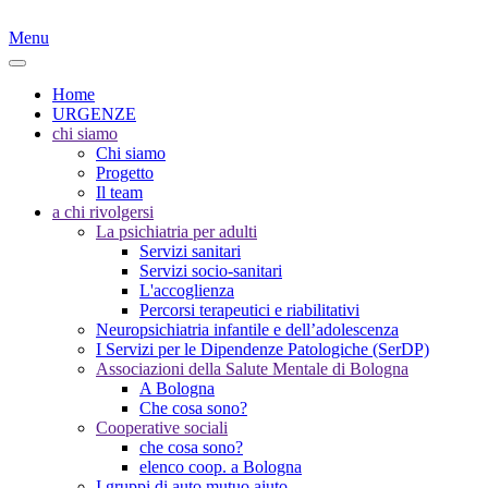
Menu
Home
URGENZE
chi siamo
Chi siamo
Progetto
Il team
a chi rivolgersi
La psichiatria per adulti
Servizi sanitari
Servizi socio-sanitari
L'accoglienza
Percorsi terapeutici e riabilitativi
Neuropsichiatria infantile e dell’adolescenza
I Servizi per le Dipendenze Patologiche (SerDP)
Associazioni della Salute Mentale di Bologna
A Bologna
Che cosa sono?
Cooperative sociali
che cosa sono?
elenco coop. a Bologna
I gruppi di auto mutuo aiuto