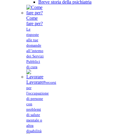
Breve storia della psichiatria
Come
fare per?
Le
risposte
alle tue
domande
all’interno
dei Servizi
Pubblici
di cura
Lavorare
Percorsi
per
l'occupazione
di persone
con
problemi
di salute
mentale o
altra
disabilità