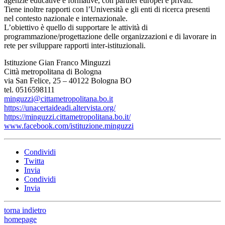
agenzie educative e formative, con partner europei e privati.
Tiene inoltre rapporti con l’Università e gli enti di ricerca presenti
nel contesto nazionale e internazionale.
L’obiettivo è quello di supportare le attività di
programmazione/progettazione delle organizzazioni e di lavorare in
rete per sviluppare rapporti inter-istituzionali.
Istituzione Gian Franco Minguzzi
Città metropolitana di Bologna
via San Felice, 25 – 40122 Bologna BO
tel. 0516598111
minguzzi@cittametropolitana.bo.it
https://unacertaideadi.altervista.org/
https://minguzzi.cittametropolitana.bo.it/
www.facebook.com/istituzione.minguzzi
Condividi
Twitta
Invia
Condividi
Invia
torna indietro
homepage