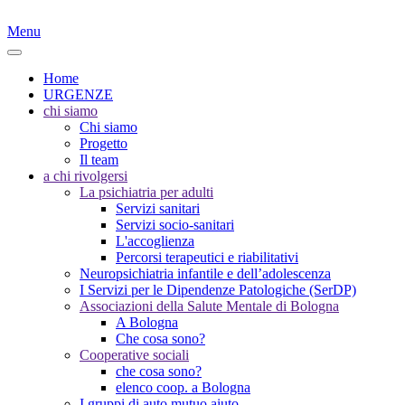
Menu
Home
URGENZE
chi siamo
Chi siamo
Progetto
Il team
a chi rivolgersi
La psichiatria per adulti
Servizi sanitari
Servizi socio-sanitari
L'accoglienza
Percorsi terapeutici e riabilitativi
Neuropsichiatria infantile e dell’adolescenza
I Servizi per le Dipendenze Patologiche (SerDP)
Associazioni della Salute Mentale di Bologna
A Bologna
Che cosa sono?
Cooperative sociali
che cosa sono?
elenco coop. a Bologna
I gruppi di auto mutuo aiuto