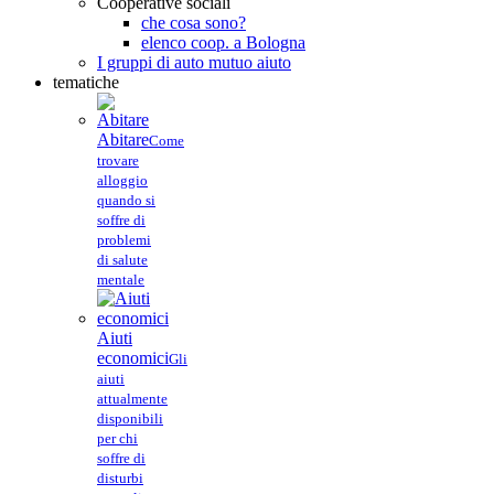
Cooperative sociali
che cosa sono?
elenco coop. a Bologna
I gruppi di auto mutuo aiuto
tematiche
Abitare
Come
trovare
alloggio
quando si
soffre di
problemi
di salute
mentale
Aiuti
economici
Gli
aiuti
attualmente
disponibili
per chi
soffre di
disturbi