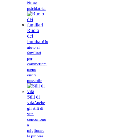
Neuro
psichiatria.
Ruolo
dei
familiari
Un
aiuto ai
familiari
per
commettere
meno
errori
possibile
Stili di
vita
Anche
gli stili di
vita
concorrono
a
migliorare
la propria