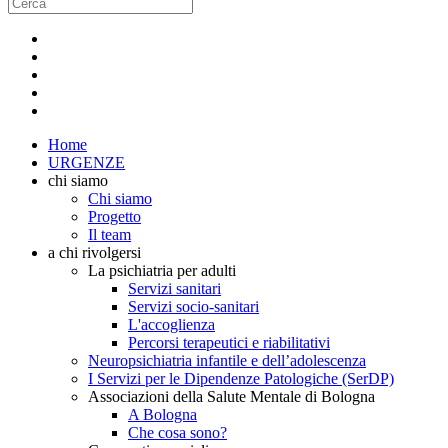
Home
URGENZE
chi siamo
Chi siamo
Progetto
Il team
a chi rivolgersi
La psichiatria per adulti
Servizi sanitari
Servizi socio-sanitari
L'accoglienza
Percorsi terapeutici e riabilitativi
Neuropsichiatria infantile e dell’adolescenza
I Servizi per le Dipendenze Patologiche (SerDP)
Associazioni della Salute Mentale di Bologna
A Bologna
Che cosa sono?