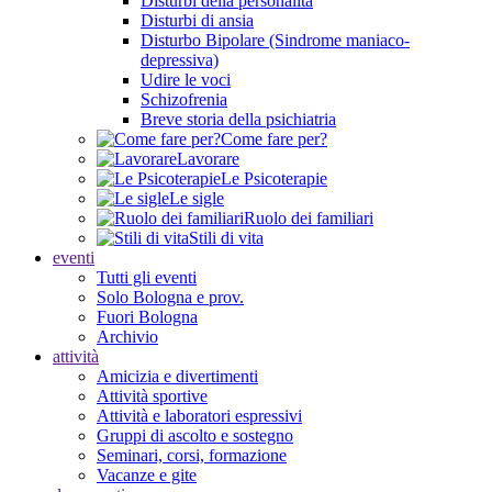
Disturbi della personalità
Disturbi di ansia
Disturbo Bipolare (Sindrome maniaco-
depressiva)
Udire le voci
Schizofrenia
Breve storia della psichiatria
Come fare per?
Lavorare
Le Psicoterapie
Le sigle
Ruolo dei familiari
Stili di vita
eventi
Tutti gli eventi
Solo Bologna e prov.
Fuori Bologna
Archivio
attività
Amicizia e divertimenti
Attività sportive
Attività e laboratori espressivi
Gruppi di ascolto e sostegno
Seminari, corsi, formazione
Vacanze e gite