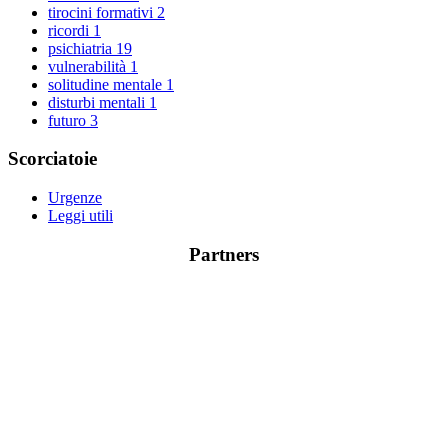
tirocini formativi
2
ricordi
1
psichiatria
19
vulnerabilità
1
solitudine mentale
1
disturbi mentali
1
futuro
3
Scorciatoie
Urgenze
Leggi utili
Partners