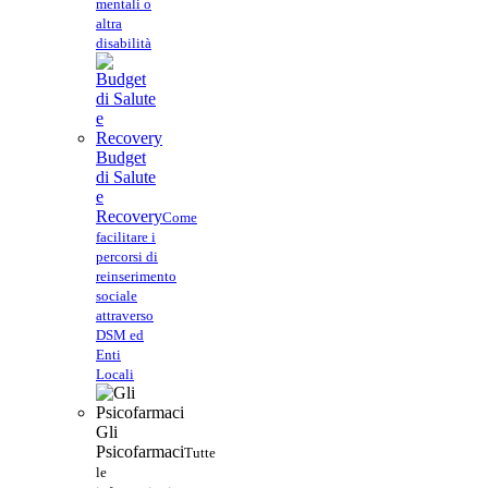
mentali o
altra
disabilità
Budget
di Salute
e
Recovery
Come
facilitare i
percorsi di
reinserimento
sociale
attraverso
DSM ed
Enti
Locali
Gli
Psicofarmaci
Tutte
le