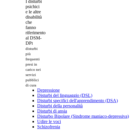
I disturbi
psichici
e le altre
disabilità
che
fanno
riferimento
al DSM-
DP
I
disturbi
più
frequenti
presi in
carico nei
servizi
pubblici
di cura
Depressione
Disturbi del linguaggio (DSL)
Disturbi specifici dell'apprendimento (DSA)
Disturbi della personalità
Disturbi di ansia
Disturbo Bipolare (Sindrome maniaco-depressiva)
Udire le voci
Schizofrenia