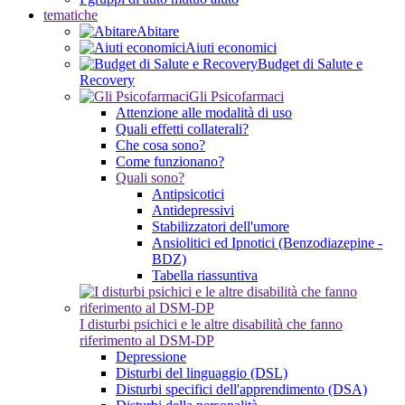
tematiche
Abitare
Aiuti economici
Budget di Salute e
Recovery
Gli Psicofarmaci
Attenzione alle modalità di uso
Quali effetti collaterali?
Che cosa sono?
Come funzionano?
Quali sono?
Antipsicotici
Antidepressivi
Stabilizzatori dell'umore
Ansiolitici ed Ipnotici (Benzodiazepine -
BDZ)
Tabella riassuntiva
I disturbi psichici e le altre disabilità che fanno
riferimento al DSM-DP
Depressione
Disturbi del linguaggio (DSL)
Disturbi specifici dell'apprendimento (DSA)