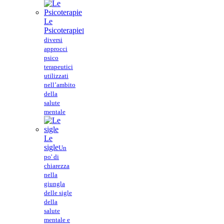
Le
Psicoterapie
I
diversi
approcci
psico
terapeutici
utilizzati
nell’ambito
della
salute
mentale
Le
sigle
Un
po' di
chiarezza
nella
giungla
delle sigle
della
salute
mentale e