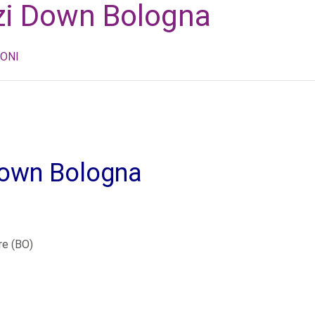
zi Down Bologna
ONI
Down Bologna
re (BO)