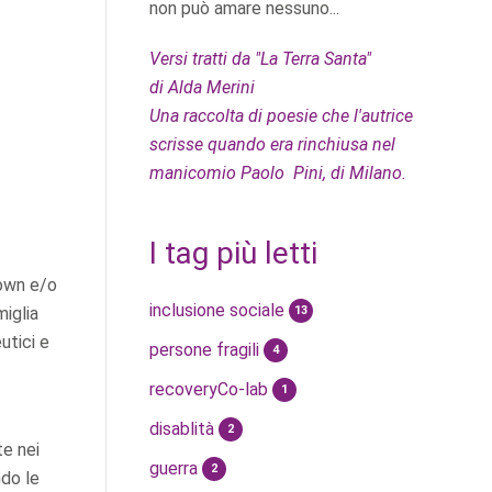
non può amare nessuno...
Versi tratti da "La Terra Santa"
di Alda Merini
Una raccolta di poesie che l'autrice
scrisse quando era rinchiusa nel
manicomio Paolo Pini, di Milano.
I tag più letti
Down e/o
inclusione sociale
13
miglia
utici e
persone fragili
4
recoveryCo-lab
1
disablità
2
e nei
guerra
2
ndo le