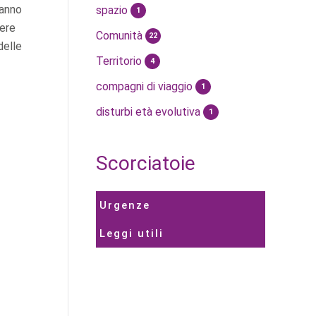
hanno
spazio
1
sere
Comunità
22
delle
Territorio
4
compagni di viaggio
1
disturbi età evolutiva
1
Scorciatoie
Urgenze
Leggi utili