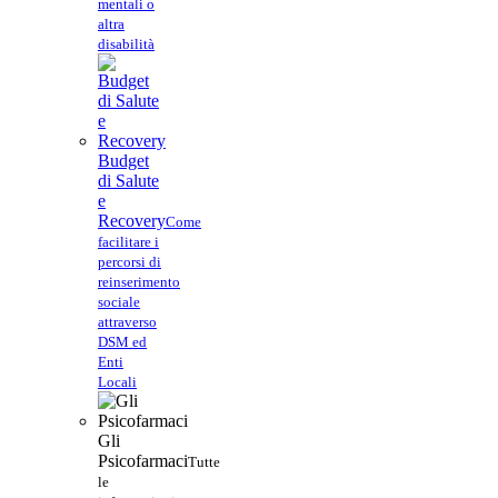
mentali o
altra
disabilità
Budget
di Salute
e
Recovery
Come
facilitare i
percorsi di
reinserimento
sociale
attraverso
DSM ed
Enti
Locali
Gli
Psicofarmaci
Tutte
le