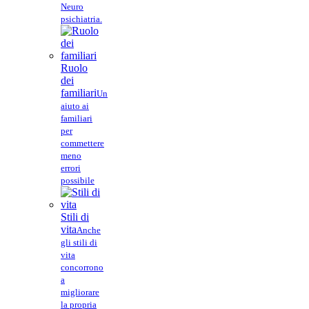
Neuro
psichiatria.
Ruolo
dei
familiari
Un
aiuto ai
familiari
per
commettere
meno
errori
possibile
Stili di
vita
Anche
gli stili di
vita
concorrono
a
migliorare
la propria