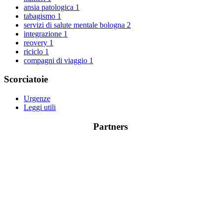
ansia patologica
1
tabagismo
1
servizi di salute mentale bologna
2
integrazione
1
reovery
1
riciclo
1
compagni di viaggio
1
Scorciatoie
Urgenze
Leggi utili
Partners