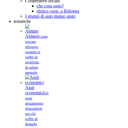
Cooperative sociali
che cosa sono?
elenco coop. a Bologna
I gruppi di auto mutuo aiuto
tematiche
Abitare
Come
trovare
alloggio
quando si
soffre di
problemi
di salute
mentale
Aiuti
economici
Gli
aiuti
attualmente
disponibili
per chi
soffre di
disturbi