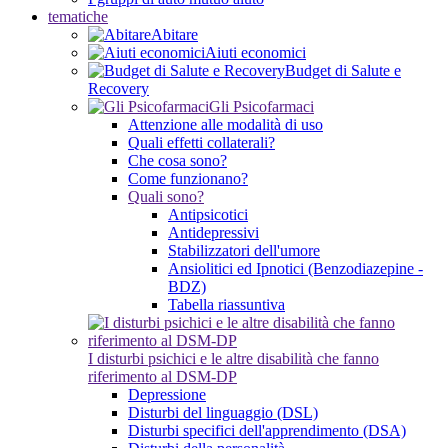
tematiche
Abitare
Aiuti economici
Budget di Salute e
Recovery
Gli Psicofarmaci
Attenzione alle modalità di uso
Quali effetti collaterali?
Che cosa sono?
Come funzionano?
Quali sono?
Antipsicotici
Antidepressivi
Stabilizzatori dell'umore
Ansiolitici ed Ipnotici (Benzodiazepine -
BDZ)
Tabella riassuntiva
I disturbi psichici e le altre disabilità che fanno
riferimento al DSM-DP
Depressione
Disturbi del linguaggio (DSL)
Disturbi specifici dell'apprendimento (DSA)