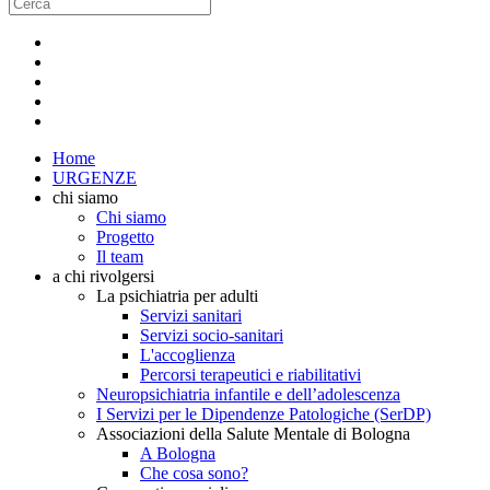
Home
URGENZE
chi siamo
Chi siamo
Progetto
Il team
a chi rivolgersi
La psichiatria per adulti
Servizi sanitari
Servizi socio-sanitari
L'accoglienza
Percorsi terapeutici e riabilitativi
Neuropsichiatria infantile e dell’adolescenza
I Servizi per le Dipendenze Patologiche (SerDP)
Associazioni della Salute Mentale di Bologna
A Bologna
Che cosa sono?