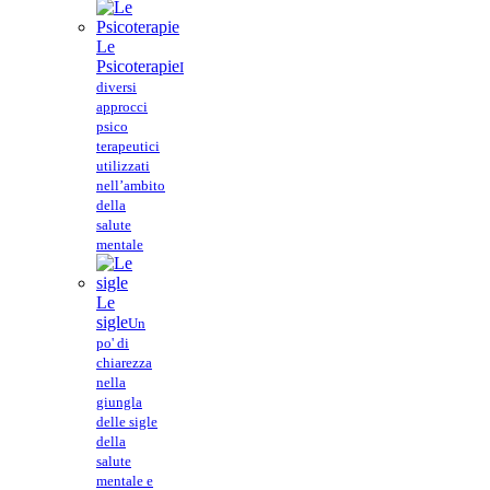
Le
Psicoterapie
I
diversi
approcci
psico
terapeutici
utilizzati
nell’ambito
della
salute
mentale
Le
sigle
Un
po' di
chiarezza
nella
giungla
delle sigle
della
salute
mentale e