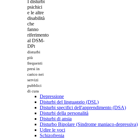
I disturbi
psichici
e le altre
disabilità
che
fanno
riferimento
al DSM-
DP
I
disturbi
più
frequenti
presi in
carico nei
servizi
pubblici
di cura
Depressione
Disturbi del linguaggio (DSL)
Disturbi specifici dell'apprendimento (DSA)
Disturbi della personalità
Disturbi di ansia
Disturbo Bipolare (Sindrome maniaco-depressiva)
Udire le voci
Schizofrenia