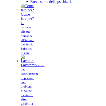
Breve storia della psichiatria
Come
fare per?
Le
risposte
alle tue
domande
all’interno
dei Servizi
Pubblici
di cura
Lavorare
Percorsi
per
l'occupazione
di persone
con
problemi
di salute
mentale o
altra
disabilità