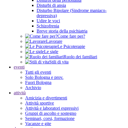
Disturbi della personalità
Disturbi di ansia
Disturbo Bipolare (Sindrome maniaco-
depressiva)
Udire le voci
Schizofrenia
Breve storia della psichiatria
Come fare per?
Lavorare
Le Psicoterapie
Le sigle
Ruolo dei familiari
Stili di vita
eventi
Tutti gli eventi
Solo Bologna e prov.
Fuori Bologna
Archivio
attività
Amicizia e divertimenti
Attività sportive
Attività e laboratori espressivi
Gruppi di ascolto e sostegno
Seminari, corsi, formazione
Vacanze e gite