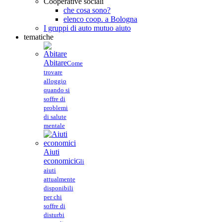
Cooperative sociali
che cosa sono?
elenco coop. a Bologna
I gruppi di auto mutuo aiuto
tematiche
Abitare
Come
trovare
alloggio
quando si
soffre di
problemi
di salute
mentale
Aiuti
economici
Gli
aiuti
attualmente
disponibili
per chi
soffre di
disturbi