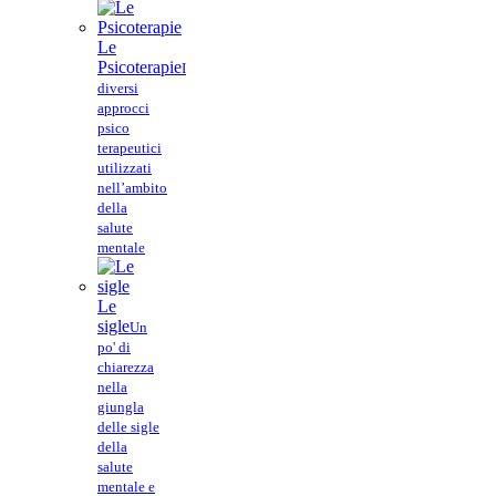
Le
Psicoterapie
I
diversi
approcci
psico
terapeutici
utilizzati
nell’ambito
della
salute
mentale
Le
sigle
Un
po' di
chiarezza
nella
giungla
delle sigle
della
salute
mentale e