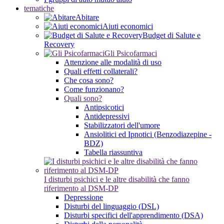
tematiche
Abitare
Aiuti economici
Budget di Salute e
Recovery
Gli Psicofarmaci
Attenzione alle modalità di uso
Quali effetti collaterali?
Che cosa sono?
Come funzionano?
Quali sono?
Antipsicotici
Antidepressivi
Stabilizzatori dell'umore
Ansiolitici ed Ipnotici (Benzodiazepine -
BDZ)
Tabella riassuntiva
I disturbi psichici e le altre disabilità che fanno
riferimento al DSM-DP
Depressione
Disturbi del linguaggio (DSL)
Disturbi specifici dell'apprendimento (DSA)