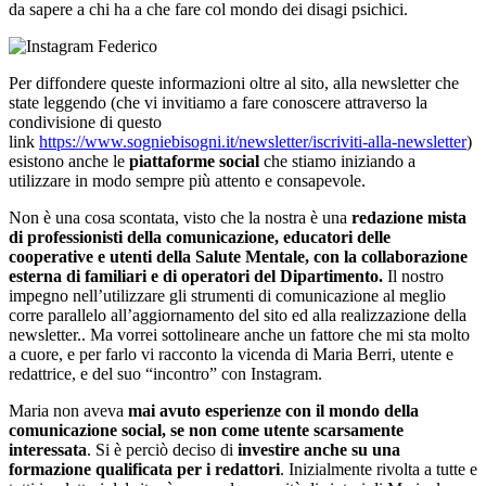
da sapere a chi ha a che fare col mondo dei disagi psichici.
Per diffondere queste informazioni oltre al sito, alla newsletter che
state leggendo (che vi invitiamo a fare conoscere attraverso la
condivisione di questo
link
https://www.sogniebisogni.it/newsletter/iscriviti-alla-newsletter
)
esistono anche le
piattaforme social
che stiamo iniziando a
utilizzare in modo sempre più attento e consapevole.
Non è una cosa scontata, visto che la nostra è una
redazione mista
di professionisti della comunicazione, educatori delle
cooperative e utenti della Salute Mentale, con la collaborazione
esterna di familiari e di operatori del Dipartimento
.
Il nostro
impegno nell’utilizzare gli strumenti di comunicazione al meglio
corre parallelo all’aggiornamento del sito ed alla realizzazione della
newsletter.. Ma vorrei sottolineare anche un fattore che mi sta molto
a cuore, e per farlo vi racconto la vicenda di Maria Berri, utente e
redattrice, e del suo “incontro” con Instagram.
Maria non aveva
mai avuto esperienze con il mondo della
comunicazione social, se non come utente scarsamente
interessata
. Si è perciò deciso di
investire anche su una
formazione qualificata per i redattori
. Inizialmente rivolta a tutte e