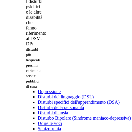
I disturbi
psichici
e le altre
disabilità
che
fanno
riferimento
al DSM-
DP
I
disturbi
più
frequenti
presi in
carico nei
servizi
pubblici
di cura
Depressione
Disturbi del linguaggio (DSL)
Disturbi specifici dell'apprendimento (DSA)
Disturbi della personalità
Disturbi di ansia
Disturbo Bipolare (Sindrome maniaco-depressiva)
Udire le voci
Schizofrenia