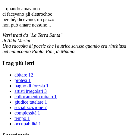
...quando amavamo
ci facevano gli elettrochoc
perché, dicevano, un pazzo
non può amare nessuno...
Versi tratti da "La Terra Santa"
di Alda Merini
Una raccolta di poesie che l'autrice scrisse quando era rinchiusa
nel manicomio Paolo Pini, di Milano.
I tag più letti
abitare
12
protesi
1
bagno di foresta
1
artisti irregolari
3
collocamento mirato
1
giudice tutelare
1
socializzazione
7
complessità
1
tempo
1
occupabilità
1