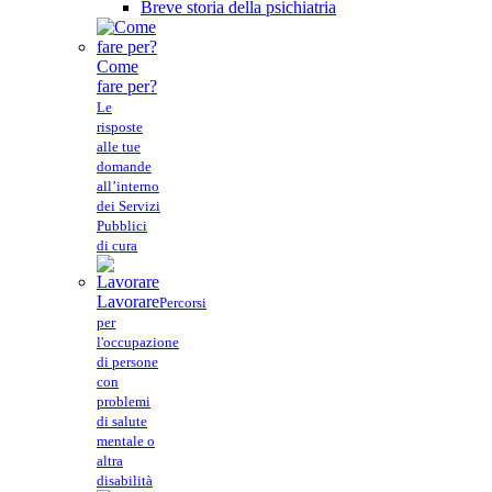
Breve storia della psichiatria
Come
fare per?
Le
risposte
alle tue
domande
all’interno
dei Servizi
Pubblici
di cura
Lavorare
Percorsi
per
l'occupazione
di persone
con
problemi
di salute
mentale o
altra
disabilità