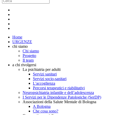
Home
URGENZE
chi siamo
Chi siamo
Progetto
Il team
a chi rivolgersi
La psichiatria per adulti
Servizi sanitari
Servizi socio-sanitari
L'accoglienza
Percorsi terapeutici e riabilitativi
Neuropsichiatria infantile e dell’adolescenza
I Servizi per le Dipendenze Patologiche (SerDP)
Associazioni della Salute Mentale di Bologna
A Bologna
Che cosa sono?