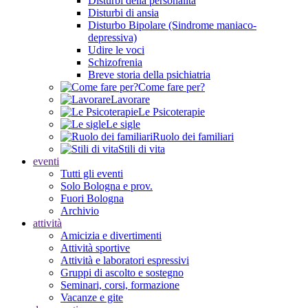
Disturbi della personalità
Disturbi di ansia
Disturbo Bipolare (Sindrome maniaco-
depressiva)
Udire le voci
Schizofrenia
Breve storia della psichiatria
Come fare per?
Lavorare
Le Psicoterapie
Le sigle
Ruolo dei familiari
Stili di vita
eventi
Tutti gli eventi
Solo Bologna e prov.
Fuori Bologna
Archivio
attività
Amicizia e divertimenti
Attività sportive
Attività e laboratori espressivi
Gruppi di ascolto e sostegno
Seminari, corsi, formazione
Vacanze e gite