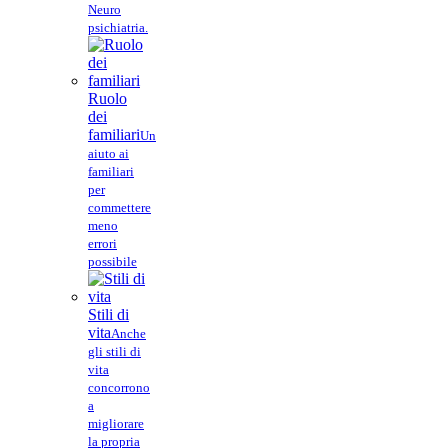
Neuro
psichiatria.
Ruolo
dei
familiari
Un
aiuto ai
familiari
per
commettere
meno
errori
possibile
Stili di
vita
Anche
gli stili di
vita
concorrono
a
migliorare
la propria