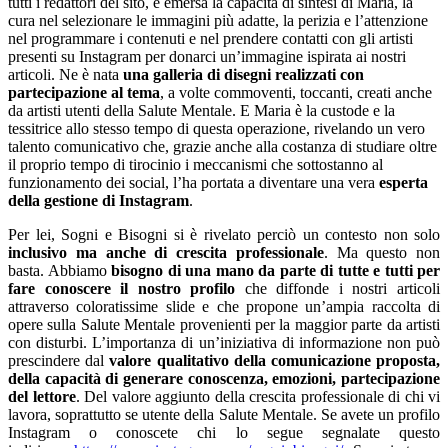
tutti i redattori del sito, è emersa la capacità di sintesi di Maria, la
cura nel selezionare le immagini più adatte, la perizia e l’attenzione
nel programmare i contenuti e nel prendere contatti con gli artisti
presenti su Instagram per donarci un’immagine ispirata ai nostri
articoli. Ne è nata
una galleria di disegni realizzati con
partecipazione al tema
, a volte commoventi, toccanti, creati anche
da artisti utenti della Salute Mentale. E Maria è la custode e la
tessitrice allo stesso tempo di questa operazione, rivelando un vero
talento comunicativo che, grazie anche alla costanza di studiare oltre
il proprio tempo di tirocinio i meccanismi che sottostanno al
funzionamento dei social, l’ha portata a diventare una vera
esperta
della gestione di Instagram
.
Per lei, Sogni e Bisogni si è rivelato perciò un contesto non solo
inclusivo ma anche di crescita professionale
. Ma questo non
basta. Abbiamo
bisogno di una mano da parte di tutte e tutti per
fare conoscere il nostro profilo
che diffonde i nostri articoli
attraverso coloratissime slide e che propone un’ampia raccolta di
opere sulla Salute Mentale provenienti per la maggior parte da artisti
con disturbi. L’importanza di un’iniziativa di informazione non può
prescindere dal
valore qualitativo della comunicazione proposta,
della capacità di generare conoscenza, emozioni, partecipazione
del lettore
. Del valore aggiunto della crescita professionale di chi vi
lavora, soprattutto se utente della Salute Mentale. Se avete un profilo
Instagram o conoscete chi lo segue segnalate questo