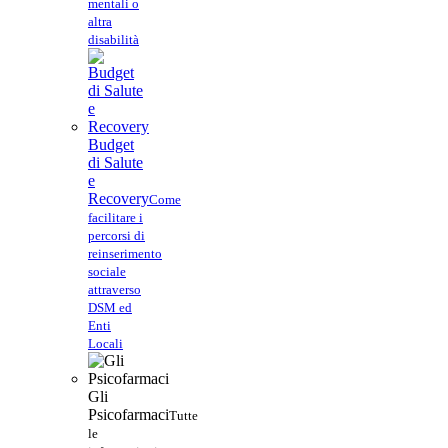
mentali o
altra
disabilità
Budget
di Salute
e
Recovery
Come
facilitare i
percorsi di
reinserimento
sociale
attraverso
DSM ed
Enti
Locali
Gli
Psicofarmaci
Tutte
le