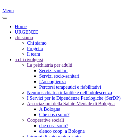
Menu
Home
URGENZE
chi siamo
Chi siamo
Progetto
Il team
a chi rivolgersi
La psichiatria per adulti
Servizi sanitari
Servizi socio-sanitari
L'accoglienza
Percorsi terapeutici e riabilitativi
Neuropsichiatria infantile e dell’adolescenza
I Servizi per le Dipendenze Patologiche (SerDP)
Associazioni della Salute Mentale di Bologna
A Bologna
Che cosa sono?
Cooperative sociali
che cosa sono?
elenco coop. a Bologna
I gruppi di auto mutuo aiuto