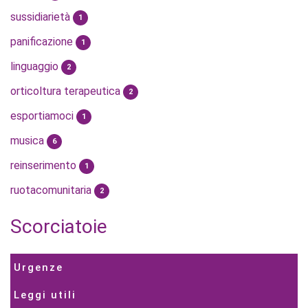
sussidiarietà
1
panificazione
1
linguaggio
2
orticoltura terapeutica
2
esportiamoci
1
musica
6
reinserimento
1
ruotacomunitaria
2
Scorciatoie
Urgenze
Leggi utili