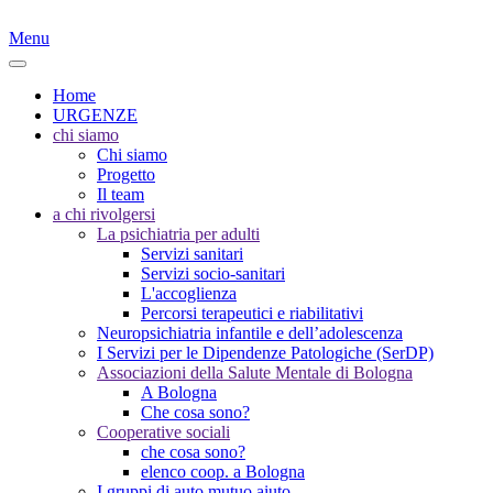
Menu
Home
URGENZE
chi siamo
Chi siamo
Progetto
Il team
a chi rivolgersi
La psichiatria per adulti
Servizi sanitari
Servizi socio-sanitari
L'accoglienza
Percorsi terapeutici e riabilitativi
Neuropsichiatria infantile e dell’adolescenza
I Servizi per le Dipendenze Patologiche (SerDP)
Associazioni della Salute Mentale di Bologna
A Bologna
Che cosa sono?
Cooperative sociali
che cosa sono?
elenco coop. a Bologna
I gruppi di auto mutuo aiuto