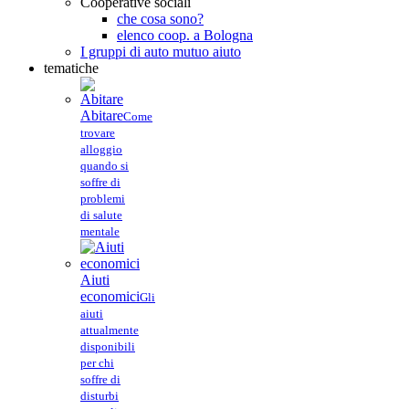
Cooperative sociali
che cosa sono?
elenco coop. a Bologna
I gruppi di auto mutuo aiuto
tematiche
Abitare
Come
trovare
alloggio
quando si
soffre di
problemi
di salute
mentale
Aiuti
economici
Gli
aiuti
attualmente
disponibili
per chi
soffre di
disturbi