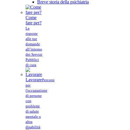
Breve storia della psichiatria
Come
fare per?
Le
risposte
alle tue
domande
all’interno
dei Servizi
Pubblici
di cura
Lavorare
Percorsi
per
l'occupazione
di persone
con
problemi
di salute
mentale o
altra
disabilità