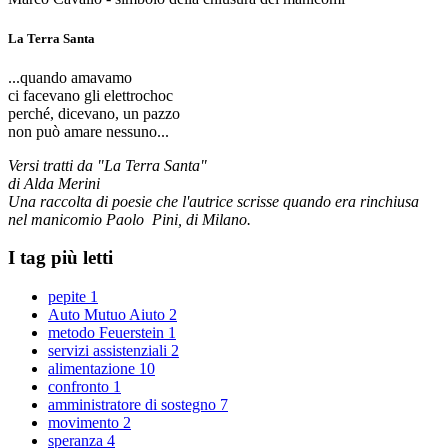
La Terra Santa
...quando amavamo
ci facevano gli elettrochoc
perché, dicevano, un pazzo
non può amare nessuno...
Versi tratti da "La Terra Santa"
di Alda Merini
Una raccolta di poesie che l'autrice scrisse quando era rinchiusa
nel manicomio Paolo Pini, di Milano.
I tag più letti
pepite
1
Auto Mutuo Aiuto
2
metodo Feuerstein
1
servizi assistenziali
2
alimentazione
10
confronto
1
amministratore di sostegno
7
movimento
2
speranza
4