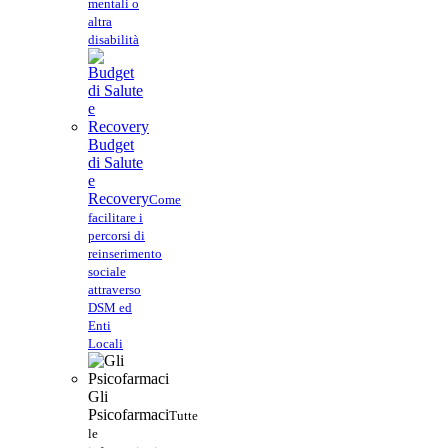
mentali o
altra
disabilità
Budget
di Salute
e
Recovery
Come
facilitare i
percorsi di
reinserimento
sociale
attraverso
DSM ed
Enti
Locali
Gli
Psicofarmaci
Tutte
le