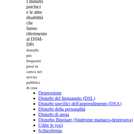
I disturbi
psichici
e le altre
disabilità
che
fanno
riferimento
al DSM-
DP
I
disturbi
più
frequenti
presi in
carico nei
servizi
pubblici
di cura
Depressione
Disturbi del linguaggio (DSL)
Disturbi specifici dell'apprendimento (DSA)
Disturbi della personalità
Disturbi di ansia
Disturbo Bipolare (Sindrome maniaco-depressiva)
Udire le voci
Schizofrenia