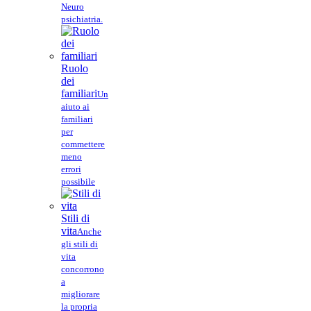
Neuro
psichiatria.
Ruolo
dei
familiari
Un
aiuto ai
familiari
per
commettere
meno
errori
possibile
Stili di
vita
Anche
gli stili di
vita
concorrono
a
migliorare
la propria