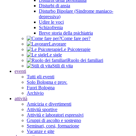
Disturbi della personalità
Disturbi di ansia
Disturbo Bipolare (Sindrome maniaco-
depressiva)
Udire le voci
Schizofrenia
Breve storia della psichiatria
Come fare per?
Lavorare
Le Psicoterapie
Le sigle
Ruolo dei familiari
Stili di vita
eventi
Tutti gli eventi
Solo Bologna e prov.
Fuori Bologna
Archivio
attività
Amicizia e divertimenti
Attività sportive
Attività e laboratori espressivi
Gruppi di ascolto e sostegno
Seminari, corsi, formazione
Vacanze e gite