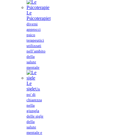
Le
Psicoterapie
I
diversi
approcci
psico
terapeutici
utilizzati
nell’ambito
della
salute
mentale
Le
sigle
Un
po' di
chiarezza
nella
giungla
delle sigle
della
salute
mentale e