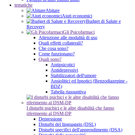
tematiche
Abitare
Aiuti economici
Budget di Salute e
Recovery
Gli Psicofarmaci
Attenzione alle modalità di uso
Quali effetti collaterali?
Che cosa sono?
Come funzionano?
Quali sono?
Antipsicotici
Antidepressivi
Stabilizzatori dell'umore
Ansiolitici ed Ipnotici (Benzodiazepine -
BDZ)
Tabella riassuntiva
I disturbi psichici e le altre disabilità che fanno
riferimento al DSM-DP
Depressione
Disturbi del linguaggio (DSL)
Disturbi specifici dell'apprendimento (DSA)