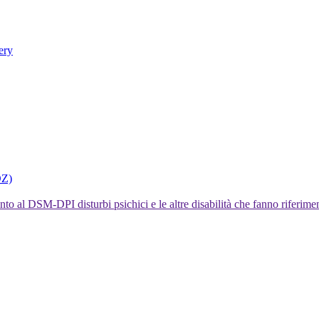
ery
DZ)
I disturbi psichici e le altre disabilità che fanno rifer