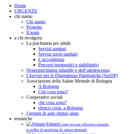
Home
URGENZE
chi siamo
Chi siamo
Progetto
Il team
a chi rivolgersi
La psichiatria per adulti
Servizi sanitari
Servizi socio-sanitari
L'accoglienza
Percorsi terapeutici e riabilitativi
Neuropsichiatria infantile e dell’adolescenza
I Servizi per le Dipendenze Patologiche (SerDP)
Associazioni della Salute Mentale di Bologna
A Bologna
Che cosa sono?
Cooperative sociali
che cosa sono?
elenco coop. a Bologna
I gruppi di auto mutuo aiuto
tematiche
Abitare
Come trovare alloggio quando
si soffre di problemi di salute mentale