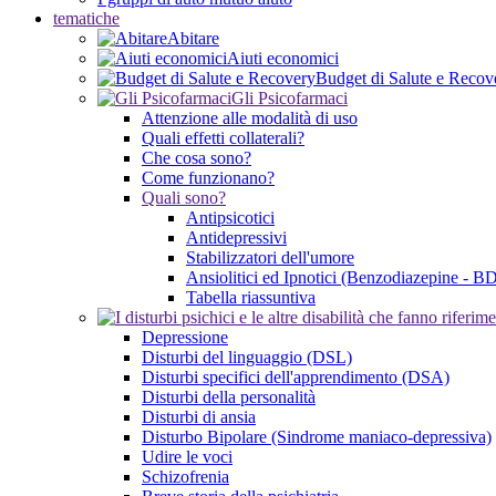
tematiche
Abitare
Aiuti economici
Budget di Salute e Recov
Gli Psicofarmaci
Attenzione alle modalità di uso
Quali effetti collaterali?
Che cosa sono?
Come funzionano?
Quali sono?
Antipsicotici
Antidepressivi
Stabilizzatori dell'umore
Ansiolitici ed Ipnotici (Benzodiazepine - B
Tabella riassuntiva
Depressione
Disturbi del linguaggio (DSL)
Disturbi specifici dell'apprendimento (DSA)
Disturbi della personalità
Disturbi di ansia
Disturbo Bipolare (Sindrome maniaco-depressiva)
Udire le voci
Schizofrenia