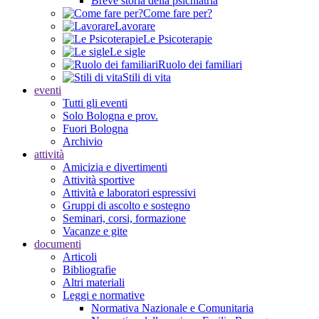
Breve storia della psichiatria
Come fare per?
Lavorare
Le Psicoterapie
Le sigle
Ruolo dei familiari
Stili di vita
eventi
Tutti gli eventi
Solo Bologna e prov.
Fuori Bologna
Archivio
attività
Amicizia e divertimenti
Attività sportive
Attività e laboratori espressivi
Gruppi di ascolto e sostegno
Seminari, corsi, formazione
Vacanze e gite
documenti
Articoli
Bibliografie
Altri materiali
Leggi e normative
Normativa Nazionale e Comunitaria