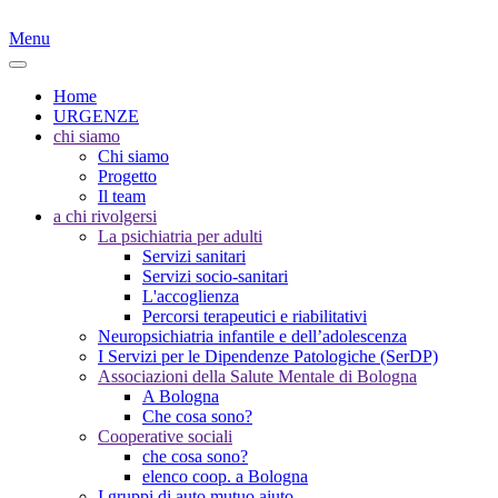
Menu
Home
URGENZE
chi siamo
Chi siamo
Progetto
Il team
a chi rivolgersi
La psichiatria per adulti
Servizi sanitari
Servizi socio-sanitari
L'accoglienza
Percorsi terapeutici e riabilitativi
Neuropsichiatria infantile e dell’adolescenza
I Servizi per le Dipendenze Patologiche (SerDP)
Associazioni della Salute Mentale di Bologna
A Bologna
Che cosa sono?
Cooperative sociali
che cosa sono?
elenco coop. a Bologna
I gruppi di auto mutuo aiuto