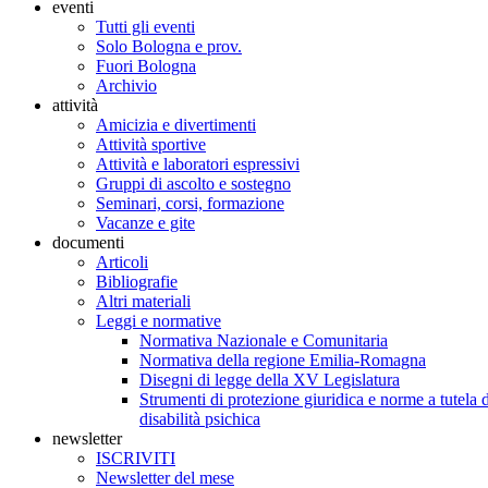
eventi
Tutti gli eventi
Solo Bologna e prov.
Fuori Bologna
Archivio
attività
Amicizia e divertimenti
Attività sportive
Attività e laboratori espressivi
Gruppi di ascolto e sostegno
Seminari, corsi, formazione
Vacanze e gite
documenti
Articoli
Bibliografie
Altri materiali
Leggi e normative
Normativa Nazionale e Comunitaria
Normativa della regione Emilia-Romagna
Disegni di legge della XV Legislatura
Strumenti di protezione giuridica e norme a tutela d
disabilità psichica
newsletter
ISCRIVITI
Newsletter del mese