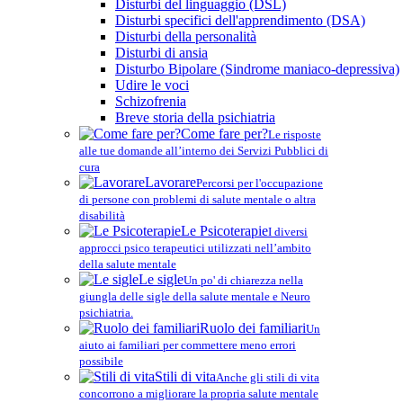
Disturbi del linguaggio (DSL)
Disturbi specifici dell'apprendimento (DSA)
Disturbi della personalità
Disturbi di ansia
Disturbo Bipolare (Sindrome maniaco-depressiva)
Udire le voci
Schizofrenia
Breve storia della psichiatria
Come fare per?
Le risposte
alle tue domande all’interno dei Servizi Pubblici di
cura
Lavorare
Percorsi per l'occupazione
di persone con problemi di salute mentale o altra
disabilità
Le Psicoterapie
I diversi
approcci psico terapeutici utilizzati nell’ambito
della salute mentale
Le sigle
Un po' di chiarezza nella
giungla delle sigle della salute mentale e Neuro
psichiatria.
Ruolo dei familiari
Un
aiuto ai familiari per commettere meno errori
possibile
Stili di vita
Anche gli stili di vita
concorrono a migliorare la propria salute mentale