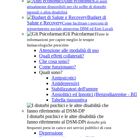
Aiuti economici
Gli aiuti
attualmente disponibili per chi soffre di disturbi
mentali o altra disabilità
Budget di
Salute e Recovery
Come facilitare i percorsi di
reinserimento sociale attraverso DSM ed Enti Locali
Gli Psicofarmaci
Tutte le
informazioni per capire meglio le terapie
farmacologiche prescritte
Attenzione alle modalità di uso
Quali effetti collaterali?
Che cosa sono?
Come funzionano?
Quali sono?
Antipsicotici
Antidepressivi
Stabilizzatori dell'umore
Ansiolitici ed Ipnotici (Benzodiazepine - B
Tabella riassuntiva
I disturbi psichici e le altre disabilità che
fanno riferimento al DSM-DP
I disturbi più
frequenti presi in carico nei servizi pubblici di cura
Depressione