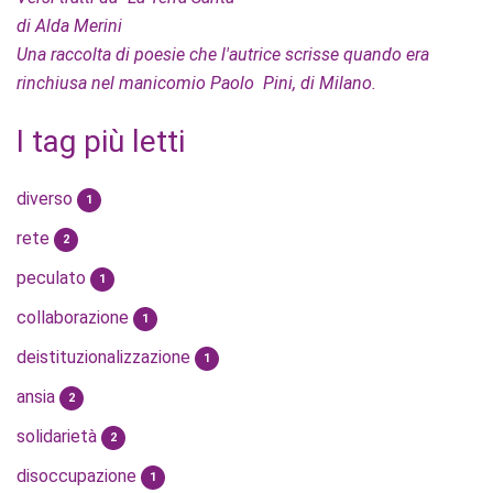
di Alda Merini
Una raccolta di poesie che l'autrice scrisse quando era
rinchiusa nel manicomio Paolo Pini, di Milano.
I tag più letti
diverso
1
rete
2
peculato
1
collaborazione
1
deistituzionalizzazione
1
ansia
2
solidarietà
2
disoccupazione
1