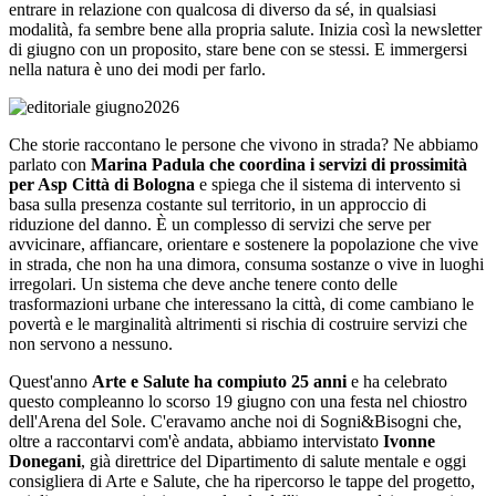
entrare in relazione con qualcosa di diverso da sé, in qualsiasi
modalità, fa sembre bene alla propria salute. Inizia così la newsletter
di giugno con un proposito, stare bene con se stessi. E immergersi
nella natura è uno dei modi per farlo.
Che storie raccontano le persone che vivono in strada? Ne abbiamo
parlato con
Marina Padula che coordina i servizi di prossimità
per Asp Città di Bologna
e spiega che il sistema di intervento si
basa sulla presenza costante sul territorio, in un approccio di
riduzione del danno. È un complesso di servizi che serve per
avvicinare, affiancare, orientare e sostenere la popolazione che vive
in strada, che non ha una dimora, consuma sostanze o vive in luoghi
irregolari. Un sistema che deve anche tenere conto delle
trasformazioni urbane che interessano la città, di come cambiano le
povertà e le marginalità altrimenti si rischia di costruire servizi che
non servono a nessuno.
Quest'anno
Arte e Salute ha compiuto 25 anni
e ha celebrato
questo compleanno lo scorso 19 giugno con una festa nel chiostro
dell'Arena del Sole. C'eravamo anche noi di Sogni&Bisogni che,
oltre a raccontarvi com'è andata, abbiamo intervistato
Ivonne
Donegani
, già direttrice del Dipartimento di salute mentale e oggi
consigliera di Arte e Salute, che ha ripercorso le tappe del progetto,