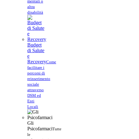
mentali o
altra
disabilità
Budget
di Salute
e
Recovery
Come
facilitare i
percorsi di
reinserimento
sociale
attraverso
DSM ed
Enti
Locali
Gli
Psicofarmaci
Tutte
le