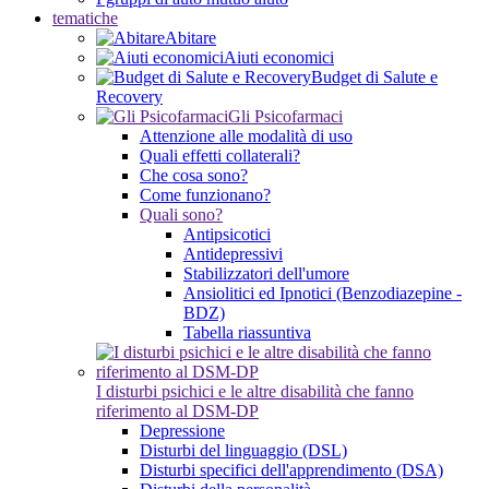
tematiche
Abitare
Aiuti economici
Budget di Salute e
Recovery
Gli Psicofarmaci
Attenzione alle modalità di uso
Quali effetti collaterali?
Che cosa sono?
Come funzionano?
Quali sono?
Antipsicotici
Antidepressivi
Stabilizzatori dell'umore
Ansiolitici ed Ipnotici (Benzodiazepine -
BDZ)
Tabella riassuntiva
I disturbi psichici e le altre disabilità che fanno
riferimento al DSM-DP
Depressione
Disturbi del linguaggio (DSL)
Disturbi specifici dell'apprendimento (DSA)