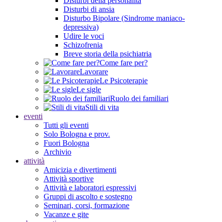
Disturbi della personalità
Disturbi di ansia
Disturbo Bipolare (Sindrome maniaco-
depressiva)
Udire le voci
Schizofrenia
Breve storia della psichiatria
Come fare per?
Lavorare
Le Psicoterapie
Le sigle
Ruolo dei familiari
Stili di vita
eventi
Tutti gli eventi
Solo Bologna e prov.
Fuori Bologna
Archivio
attività
Amicizia e divertimenti
Attività sportive
Attività e laboratori espressivi
Gruppi di ascolto e sostegno
Seminari, corsi, formazione
Vacanze e gite