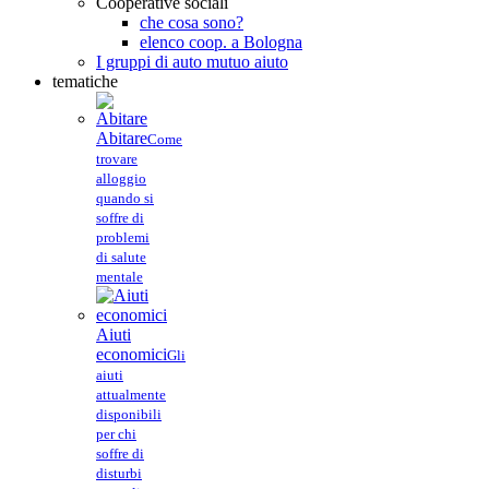
Cooperative sociali
che cosa sono?
elenco coop. a Bologna
I gruppi di auto mutuo aiuto
tematiche
Abitare
Come
trovare
alloggio
quando si
soffre di
problemi
di salute
mentale
Aiuti
economici
Gli
aiuti
attualmente
disponibili
per chi
soffre di
disturbi