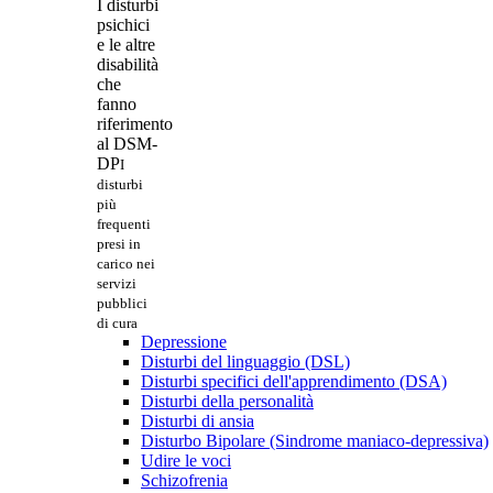
I disturbi
psichici
e le altre
disabilità
che
fanno
riferimento
al DSM-
DP
I
disturbi
più
frequenti
presi in
carico nei
servizi
pubblici
di cura
Depressione
Disturbi del linguaggio (DSL)
Disturbi specifici dell'apprendimento (DSA)
Disturbi della personalità
Disturbi di ansia
Disturbo Bipolare (Sindrome maniaco-depressiva)
Udire le voci
Schizofrenia