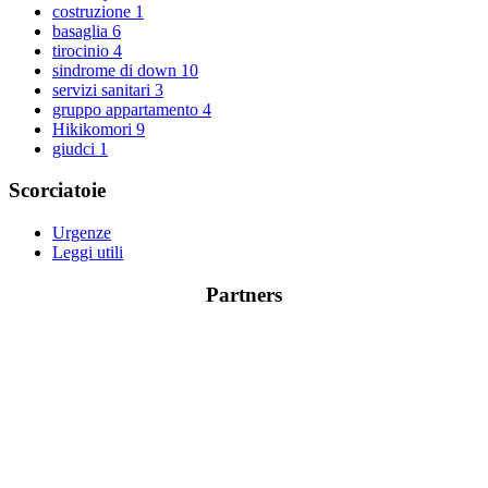
costruzione
1
basaglia
6
tirocinio
4
sindrome di down
10
servizi sanitari
3
gruppo appartamento
4
Hikikomori
9
giudci
1
Scorciatoie
Urgenze
Leggi utili
Partners