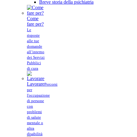
Breve storia della psichiatria
Come
fare per?
Le
risposte
alle tue
domande
all’interno
dei Servizi
Pubblici
di cura
Lavorare
Percorsi
per
l'occupazione
di persone
con
problemi
di salute
mentale o
altra
disabilità