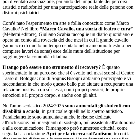
poi diventato associazione, parlando dell'importante dei percorsi
artistici e radiofonici per una partecipazione reale delle persone con
disturbi psichiatrici.
Com'è nato l'esperimento tra arte e follia conosciuto come Marco
Cavallo? Nel libro
“Marco Cavallo, una storia di teatro e cura”
(Meltemi editore), Giuliano Scabia raccoglie un diario quotidiano e
opera un conto alla rovescia dei due mesi in cui il grande cavallo
(simulacro di quello un tempo ospitato nel manicomio triestino per
compiere lavori da soma) esce dalle mura dell'istituzione per
raggiungere la comunità cittadina.
Il tango può essere uno strumento di recovery?
È quanto
sperimentato in un percorso che si è svolto nei mesi scorsi al Centro
Tasso di Bologna: noi di Sogni&Bisogni abbiamo partecipato e vi
raccontiamo in che modo questo ballo può aiutare a recuperare una
relazione positiva con sé stessi, con i propri pensieri, le proprie
emozioni e il proprio corpo, e anche con gli altri.
Nell'anno scolastico 2024/2025
sono aumentati gli studenti con
disabilità a scuola
, in particoalre quelli nello spettro autistico.
Parallelamente sono aumentate anche le risorse dedicate
all'inclusione: più insegnanti di sostegno, più assistenti all'autonomia
e alla comunicazione. Rimangono però numerose criticità, come
segnala l'associazione
Apri per la ricerca sull'autismo
, tra cui la