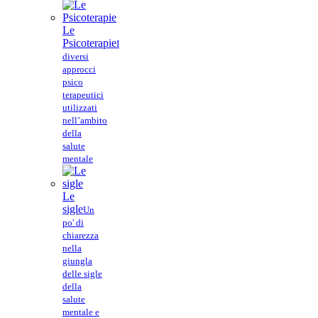
Le
Psicoterapie
I
diversi
approcci
psico
terapeutici
utilizzati
nell’ambito
della
salute
mentale
Le
sigle
Un
po' di
chiarezza
nella
giungla
delle sigle
della
salute
mentale e