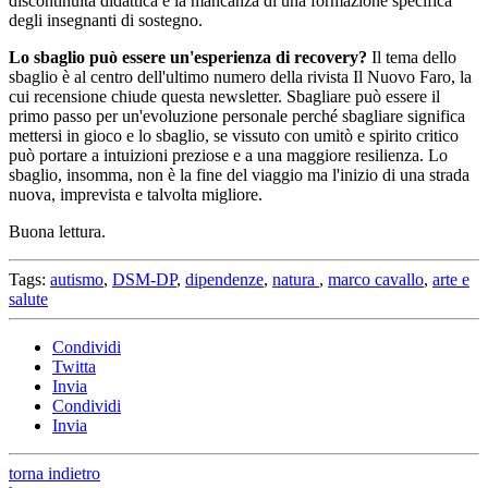
discontinuità didattica e la mancanza di una formazione specifica
degli insegnanti di sostegno.
Lo sbaglio può essere un'esperienza di recovery?
Il tema dello
sbaglio è al centro dell'ultimo numero della rivista Il Nuovo Faro, la
cui recensione chiude questa newsletter. Sbagliare può essere il
primo passo per un'evoluzione personale perché sbagliare significa
mettersi in gioco e lo sbaglio, se vissuto con umitò e spirito critico
può portare a intuizioni preziose e a una maggiore resilienza. Lo
sbaglio, insomma, non è la fine del viaggio ma l'inizio di una strada
nuova, imprevista e talvolta migliore.
Buona lettura.
Tags:
autismo
,
DSM-DP
,
dipendenze
,
natura
,
marco cavallo
,
arte e
salute
Condividi
Twitta
Invia
Condividi
Invia
torna indietro