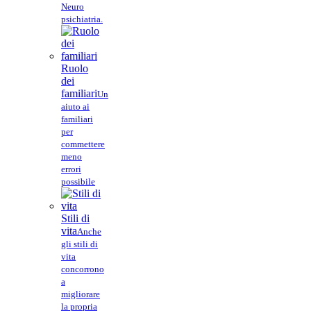
Neuro
psichiatria.
Ruolo
dei
familiari
Un
aiuto ai
familiari
per
commettere
meno
errori
possibile
Stili di
vita
Anche
gli stili di
vita
concorrono
a
migliorare
la propria