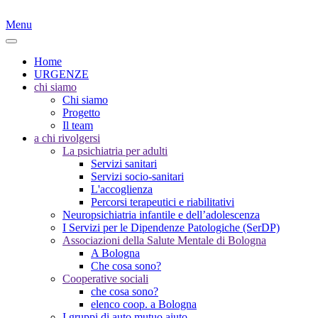
Menu
Home
URGENZE
chi siamo
Chi siamo
Progetto
Il team
a chi rivolgersi
La psichiatria per adulti
Servizi sanitari
Servizi socio-sanitari
L'accoglienza
Percorsi terapeutici e riabilitativi
Neuropsichiatria infantile e dell’adolescenza
I Servizi per le Dipendenze Patologiche (SerDP)
Associazioni della Salute Mentale di Bologna
A Bologna
Che cosa sono?
Cooperative sociali
che cosa sono?
elenco coop. a Bologna
I gruppi di auto mutuo aiuto