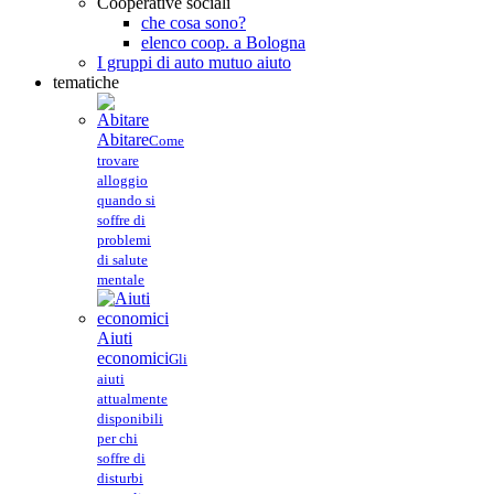
Cooperative sociali
che cosa sono?
elenco coop. a Bologna
I gruppi di auto mutuo aiuto
tematiche
Abitare
Come
trovare
alloggio
quando si
soffre di
problemi
di salute
mentale
Aiuti
economici
Gli
aiuti
attualmente
disponibili
per chi
soffre di
disturbi