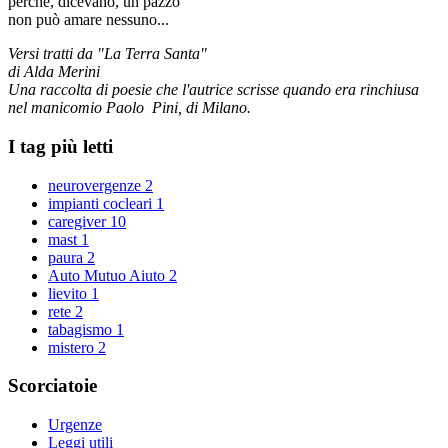
perché, dicevano, un pazzo
non può amare nessuno...
Versi tratti da "La Terra Santa"
di Alda Merini
Una raccolta di poesie che l'autrice scrisse quando era rinchiusa
nel manicomio Paolo Pini, di Milano.
I tag più letti
neurovergenze
2
impianti cocleari
1
caregiver
10
mast
1
paura
2
Auto Mutuo Aiuto
2
lievito
1
rete
2
tabagismo
1
mistero
2
Scorciatoie
Urgenze
Leggi utili