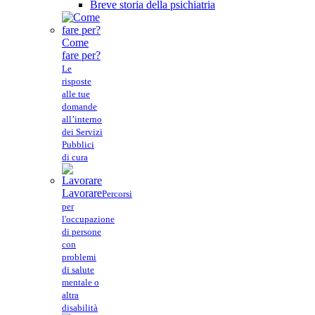
Breve storia della psichiatria
Come
fare per?
Le
risposte
alle tue
domande
all’interno
dei Servizi
Pubblici
di cura
Lavorare
Percorsi
per
l'occupazione
di persone
con
problemi
di salute
mentale o
altra
disabilità