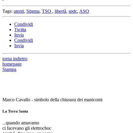
Tags:
utenti
,
Stigma
,
TSO
,
libertà
,
spdc
,
ASO
Condividi
Twitta
Invia
Condividi
Invia
torna indietro
homepage
Stampa
Marco Cavallo - simbolo della chiusura dei manicomi
La Terra Santa
...quando amavamo
ci facevano gli elettrochoc