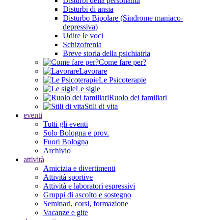
Disturbi della personalità
Disturbi di ansia
Disturbo Bipolare (Sindrome maniaco-
depressiva)
Udire le voci
Schizofrenia
Breve storia della psichiatria
Come fare per?
Lavorare
Le Psicoterapie
Le sigle
Ruolo dei familiari
Stili di vita
eventi
Tutti gli eventi
Solo Bologna e prov.
Fuori Bologna
Archivio
attività
Amicizia e divertimenti
Attività sportive
Attività e laboratori espressivi
Gruppi di ascolto e sostegno
Seminari, corsi, formazione
Vacanze e gite