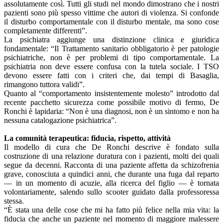
assolutamente così. Tutti gli studi nel mondo dimostrano che i nostri
pazienti sono più spesso vittime che autori di violenza. Si confonde
il disturbo comportamentale con il disturbo mentale, ma sono cose
completamente differenti”.
La psichiatra aggiunge una distinzione clinica e giuridica
fondamentale: “Il Trattamento sanitario obbligatorio è per patologie
psichiatriche, non è per problemi di tipo comportamentale. La
psichiatria non deve essere confusa con la tutela sociale. I TSO
devono essere fatti con i criteri che, dai tempi di Basaglia,
rimangono tuttora validi”.
Quanto al “comportamento insistentemente molesto” introdotto dal
recente pacchetto sicurezza come possibile motivo di fermo, De
Ronchi è lapidaria: “Non è una diagnosi, non è un sintomo e non ha
nessuna catalogazione psichiatrica”.
La comunità terapeutica: fiducia, rispetto, attività
Il modello di cura che De Ronchi descrive è fondato sulla
costruzione di una relazione duratura con i pazienti, molti dei quali
segue da decenni. Racconta di una paziente affetta da schizofrenia
grave, conosciuta a quindici anni, che durante una fuga dal reparto
— in un momento di acuzie, alla ricerca del figlio — è tornata
volontariamente, salendo sullo scooter guidato dalla professoressa
stessa.
“È stata una delle cose che mi ha fatto più felice nella mia vita: la
fiducia che anche un paziente nel momento di maggiore malessere