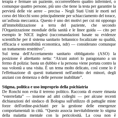
terapia e fermare un paziente, occorrerebbero quattro infermieri, o
comunque quattro persone, più uno che tiene la testa per garantire la
pervietà delle vie aeree – precisa - Negli Stati Uniti le morti nel
corso dei blocchi sono principalmente per schiacciamento del torace,
un’asfissia meccanica. Questo è uno dei motivi per cui mi oppongo
all'immobilizzazione a terra del paziente, che secondo
l'Organizzazione mondiale della sanità e le linee guida — cito per
esempio le NICE inglesi (raccomandazioni basate su evidenze
scientifiche per il sistema sanitario britannico focalizzate su qualità,
efficacia e sostenibilità economica, ndr) — considerano comunque
un trattamento restrittivo”.
Sul tema dell'Accertamento sanitario obbligatorio (ASO) la
posizione è altrettanto netta: “Alcuni autori lo paragonano a un
fermo di polizia: basta un dubbio e la persona viene portata contro la
sua volontà a una visita. È un tema molto delicato, così come lo è
l'effettuazione di questi trattamenti nell'ambito dei minori, degli
anziani con demenza o delle persone inabilitate”.
Stigma, politica e uso improprio della psichiatria
De Ronchi non evita il terreno politico. Racconta di essere rimasta
“esterrefatta” — insieme ad altri colleghi — per alcune recenti
dichiarazioni del sindaco di Bologna sull'utilizzo di pattuglie miste
forze dell'ordine-psichiatri per la gestione delle emergenze
comportamentali in città. “Questo associa inevitabilmente lo stigma
della malattia mentale con la pericolosità. La cosa non è