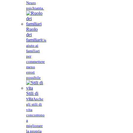
Neuro
psichiatria.
Ruolo
dei
familiari
Un
aiuto ai
familiari
per
commettere
meno
errori
possibile
Stili di
vita
Anche
gli stili di
vita
concorrono
a
migliorare
la propria