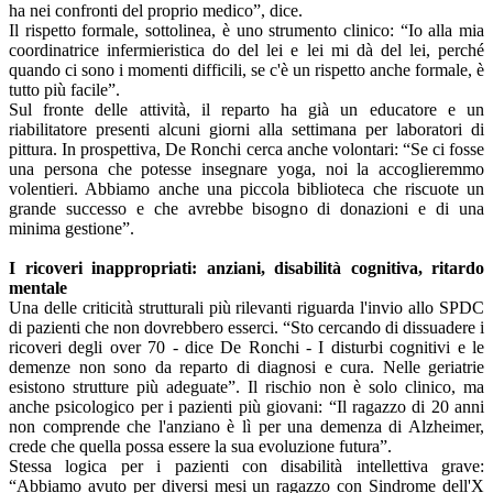
ha nei confronti del proprio medico”, dice.
Il rispetto formale, sottolinea, è uno strumento clinico: “Io alla mia
coordinatrice infermieristica do del lei e lei mi dà del lei, perché
quando ci sono i momenti difficili, se c'è un rispetto anche formale, è
tutto più facile”.
Sul fronte delle attività, il reparto ha già un educatore e un
riabilitatore presenti alcuni giorni alla settimana per laboratori di
pittura. In prospettiva, De Ronchi cerca anche volontari: “Se ci fosse
una persona che potesse insegnare yoga, noi la accoglieremmo
volentieri. Abbiamo anche una piccola biblioteca che riscuote un
grande successo e che avrebbe bisogno di donazioni e di una
minima gestione”.
I ricoveri inappropriati: anziani, disabilità cognitiva, ritardo
mentale
Una delle criticità strutturali più rilevanti riguarda l'invio allo SPDC
di pazienti che non dovrebbero esserci. “Sto cercando di dissuadere i
ricoveri degli over 70 - dice De Ronchi - I disturbi cognitivi e le
demenze non sono da reparto di diagnosi e cura. Nelle geriatrie
esistono strutture più adeguate”. Il rischio non è solo clinico, ma
anche psicologico per i pazienti più giovani: “Il ragazzo di 20 anni
non comprende che l'anziano è lì per una demenza di Alzheimer,
crede che quella possa essere la sua evoluzione futura”.
Stessa logica per i pazienti con disabilità intellettiva grave:
“Abbiamo avuto per diversi mesi un ragazzo con Sindrome dell'X