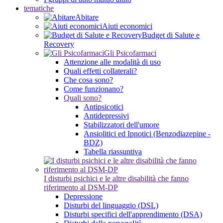
tematiche
Abitare
Aiuti economici
Budget di Salute e
Recovery
Gli Psicofarmaci
Attenzione alle modalità di uso
Quali effetti collaterali?
Che cosa sono?
Come funzionano?
Quali sono?
Antipsicotici
Antidepressivi
Stabilizzatori dell'umore
Ansiolitici ed Ipnotici (Benzodiazepine -
BDZ)
Tabella riassuntiva
I disturbi psichici e le altre disabilità che fanno
riferimento al DSM-DP
Depressione
Disturbi del linguaggio (DSL)
Disturbi specifici dell'apprendimento (DSA)