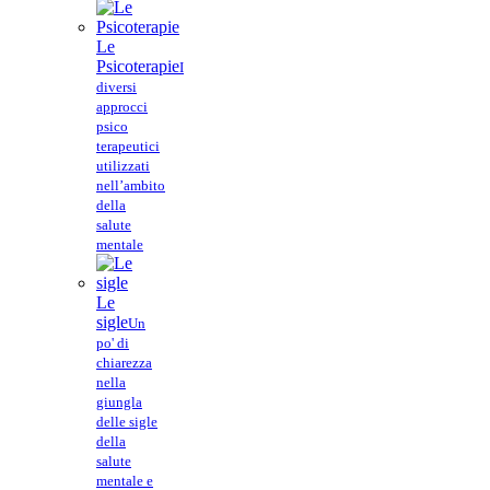
Le
Psicoterapie
I
diversi
approcci
psico
terapeutici
utilizzati
nell’ambito
della
salute
mentale
Le
sigle
Un
po' di
chiarezza
nella
giungla
delle sigle
della
salute
mentale e