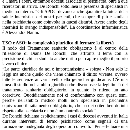
e Chiara Fabbri, entrambe docenti associate di psichiatria, oltre a due
ricercatori in arrivo. De Ronchi sottolinea la presenza di specialisti in
medicina interna: “Gli SPDC devono anche garantire la tutela della
salute internistica dei nostri pazienti, che sempre di più è studiata
nella psichiatria come coinvolta in questi disturbi. Avere anche degli
internisti lo ritengo indispensabile”. La coordinatrice infermieristica
è Alessandra Nanni.
TSO e ASO: la complessità giuridica di fermare la libertà
Il nodo del Trattamento sanitario obbligatorio è al centro della
riflessione di Diana De Ronchi, che affronta il tema con la
precisione di chi ha studiato anche diritto per capire meglio il proprio
lavoro clinico.
“La parte giuridica da noi è importantissima – spiega - Non solo le
leggi ma anche quello che viene chiamato il diritto vivente, ovvero
tutte le sentenze ai vari livelli della gerarchia giudicante. C'è una
linea di studio nell'ambito giuridico che disconosce la legittimità del
trattamento sanitario obbligatorio, in quanto lo ritiene un atto
coercitivo. Quotidianamente noi ci confrontiamo con questi temi,
perché nell'ambito medico molti non specialisti in psichiatria
equivocano il trattamento obbligatorio, che ha dei criteri ben definiti
rispetto alla psichiatria e non è un controllo sociale”.
De Ronchi richiama esplicitamente i casi di decessi avvenuti in Italia
durante interventi di fermo psichiatrico come segnali di una
formazione inadeguata degli operatori coinvolti. “Per effettuare una