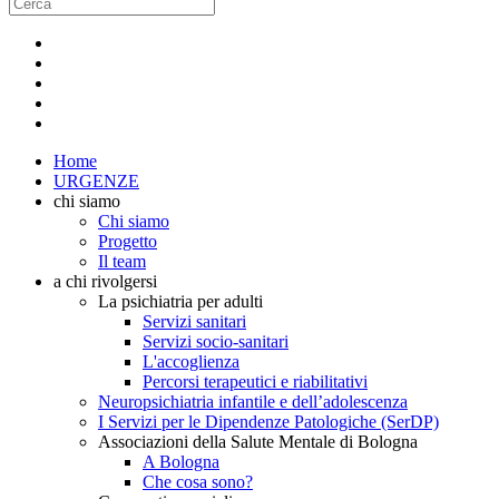
Home
URGENZE
chi siamo
Chi siamo
Progetto
Il team
a chi rivolgersi
La psichiatria per adulti
Servizi sanitari
Servizi socio-sanitari
L'accoglienza
Percorsi terapeutici e riabilitativi
Neuropsichiatria infantile e dell’adolescenza
I Servizi per le Dipendenze Patologiche (SerDP)
Associazioni della Salute Mentale di Bologna
A Bologna
Che cosa sono?