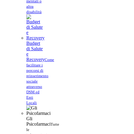
mentali o
altra
disabilità
Budget
di Salute
e
Recovery
Come
facilitare i
percorsi di
reinserimento
sociale
attraverso
DSM ed
Enti
Locali
Gli
Psicofarmaci
Tutte
le