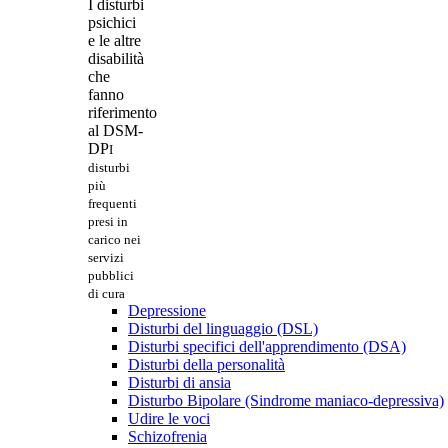
I disturbi
psichici
e le altre
disabilità
che
fanno
riferimento
al DSM-
DP
I
disturbi
più
frequenti
presi in
carico nei
servizi
pubblici
di cura
Depressione
Disturbi del linguaggio (DSL)
Disturbi specifici dell'apprendimento (DSA)
Disturbi della personalità
Disturbi di ansia
Disturbo Bipolare (Sindrome maniaco-depressiva)
Udire le voci
Schizofrenia