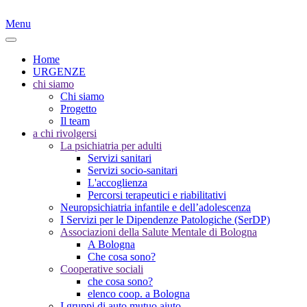
Menu
Home
URGENZE
chi siamo
Chi siamo
Progetto
Il team
a chi rivolgersi
La psichiatria per adulti
Servizi sanitari
Servizi socio-sanitari
L'accoglienza
Percorsi terapeutici e riabilitativi
Neuropsichiatria infantile e dell’adolescenza
I Servizi per le Dipendenze Patologiche (SerDP)
Associazioni della Salute Mentale di Bologna
A Bologna
Che cosa sono?
Cooperative sociali
che cosa sono?
elenco coop. a Bologna
I gruppi di auto mutuo aiuto