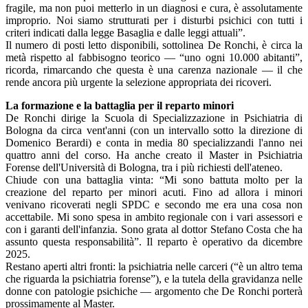
fragile, ma non puoi metterlo in un diagnosi e cura, è assolutamente
improprio. Noi siamo strutturati per i disturbi psichici con tutti i
criteri indicati dalla legge Basaglia e dalle leggi attuali”.
Il numero di posti letto disponibili, sottolinea De Ronchi, è circa la
metà rispetto al fabbisogno teorico — “uno ogni 10.000 abitanti”,
ricorda, rimarcando che questa è una carenza nazionale — il che
rende ancora più urgente la selezione appropriata dei ricoveri.
La formazione e la battaglia per il reparto minori
De Ronchi dirige la Scuola di Specializzazione in Psichiatria di
Bologna da circa vent'anni (con un intervallo sotto la direzione di
Domenico Berardi) e conta in media 80 specializzandi l'anno nei
quattro anni del corso. Ha anche creato il Master in Psichiatria
Forense dell'Università di Bologna, tra i più richiesti dell'ateneo.
Chiude con una battaglia vinta: “Mi sono battuta molto per la
creazione del reparto per minori acuti. Fino ad allora i minori
venivano ricoverati negli SPDC e secondo me era una cosa non
accettabile. Mi sono spesa in ambito regionale con i vari assessori e
con i garanti dell'infanzia. Sono grata al dottor Stefano Costa che ha
assunto questa responsabilità”. Il reparto è operativo da dicembre
2025.
Restano aperti altri fronti: la psichiatria nelle carceri (“è un altro tema
che riguarda la psichiatria forense”), e la tutela della gravidanza nelle
donne con patologie psichiche — argomento che De Ronchi porterà
prossimamente al Master.