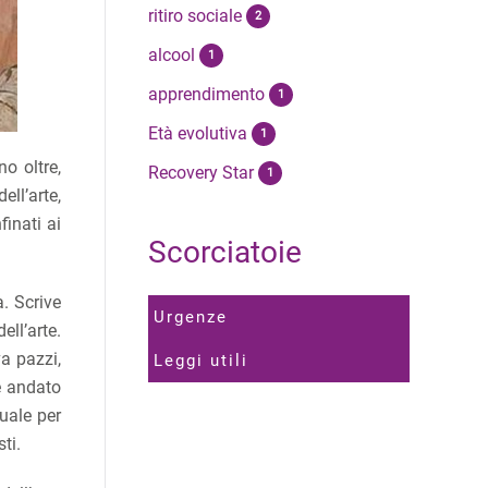
ritiro sociale
2
alcool
1
apprendimento
1
Età evolutiva
1
no oltre,
Recovery Star
1
ll’arte,
finati ai
Scorciatoie
. Scrive
Urgenze
ell’arte.
va pazzi,
Leggi utili
 è andato
uale per
ti.