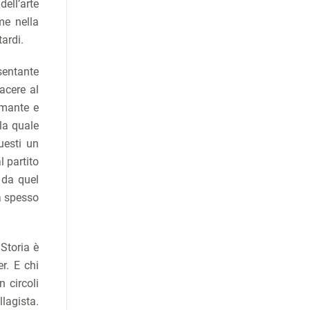
dell’arte
me nella
ardi.
sentante
iacere al
amante e
lla quale
uesti un
l partito
 da quel
rà spesso
Storia è
r. E chi
 circoli
lagista.