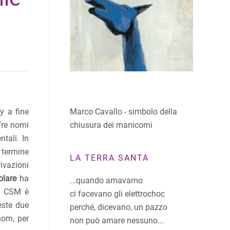
Marco Cavallo - simbolo della
ty a fine
chiusura dei manicomi
 Tre nomi
tali. In
, termine
LA TERRA SANTA
rivazioni
olare
ha
...quando amavamo
ei CSM è
ci facevano gli elettrochoc
este due
perché, dicevano, un pazzo
orn, per
non può amare nessuno...