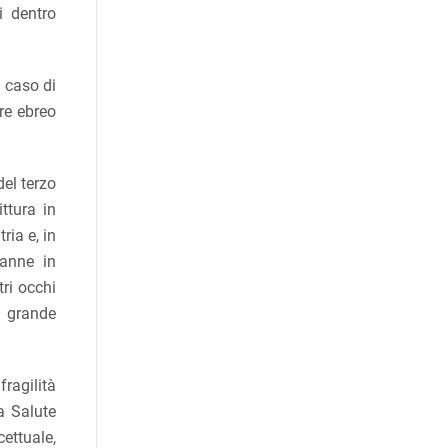
i dentro
l caso di
ere ebreo
del terzo
ttura in
ria e, in
panne in
tri occhi
i grande
fragilità
a Salute
cettuale,