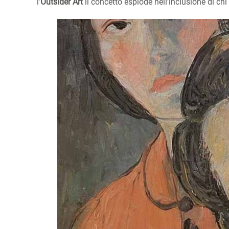
l’
Outsider Art
il concetto esplode nell’inclusione di chi