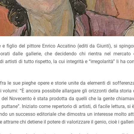
e e figlio del pittore Enrico Accatino (editi da Giunti), si spingo
rati dalle gallerie, che decidendo chi rientra nel mercato de
tisti di tutto rispetto, la cui integrità e “irregolarità” li ha con
fra le sue pieghe opere e storie unite da elementi di sofferenza
 volumi: “È ancora possibile allargare gli orizzonti della storia d
iva del Novecento è stata prodotta da quelli che la gente chiama
 puttane”. Iniziato come repertorio di artisti, di facile lettura, si
endo un successo editoriale che dimostra un interesse molto att
ttrarre chi detiene il potere di valorizzare il genio, cioè i galleris