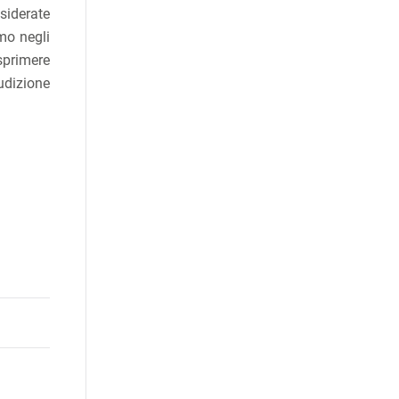
siderate
amo negli
sprimere
iudizione