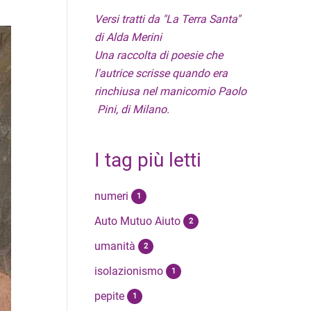
Versi tratti da "La Terra Santa"
di Alda Merini
Una raccolta di poesie che
l'autrice scrisse quando era
rinchiusa nel manicomio Paolo
Pini, di Milano.
I tag più letti
numeri
1
Auto Mutuo Aiuto
2
umanità
2
isolazionismo
1
pepite
1