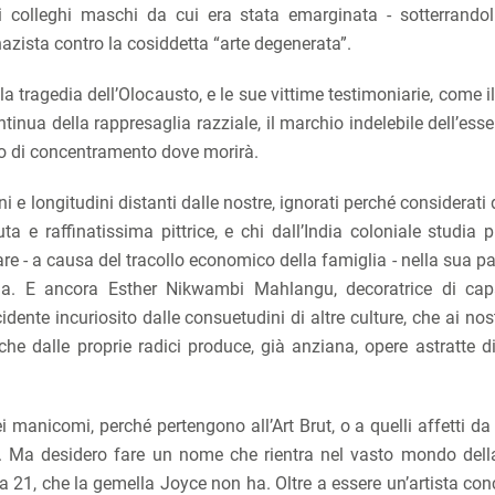
 colleghi maschi da cui era stata emarginata - sotterrandol
 nazista contro la cosiddetta “arte degenerata”.
 tragedia dell’Olocausto, e le sue vittime testimoniarie, come i
inua della rappresaglia razziale, il marchio indelebile dell’ess
po di concentramento dove morirà.
i e longitudini distanti dalle nostre, ignorati perché considerati 
 e raffinatissima pittrice, e chi dall’India coloniale studia pi
e - a causa del tracollo economico della famiglia - nella sua pat
 paria. E ancora Esther Nikwambi Mahlangu, decoratrice di ca
idente incuriosito dalle consuetudini di altre culture, che ai nos
he dalle proprie radici produce, già anziana, opere astratte d
i manicomi, perché pertengono all’Art Brut, o a quelli affetti da 
are. Ma desidero fare un nome che rientra nel vasto mondo dell
ia 21, che la gemella Joyce non ha. Oltre a essere un’artista con