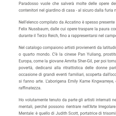
Paradosso vuole che salverà molte delle opere dei
contenitori nel giardino di casa - al sicuro dalla furia
Nell’elenco compilato da Accatino è spesso presente la
Felix Nussbaum, dalle cui opere traspare la paura cont
durante il Terzo Reich, fino a rappresentarsi nel cam
Nel catalogo compaiono artisti provienenti da latitudin
o quarto mondo. C’è la cinese Pan Yuliang, prostituta
Europa, come la giovane Amrita Sher-Gil, per poi tornar
povertà, dedicarsi alla ritrattistica delle donne
occasione di grandi eventi familiari, scoperta dall’occ
si fanno arte. L’aborigena Emily Kame Kngwarreye, c
raffinatezza.
Ho volutamente tenuto da parte gli artisti internati ne
mentali, perché possono rientrare nell’Arte Irregol
Mentale: è quello di Judith Scott, portatrice di trisom