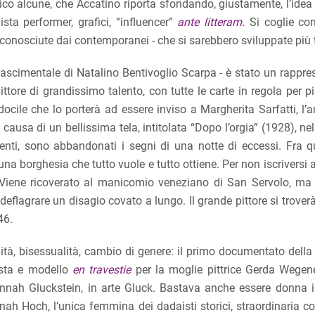
ico alcune, che Accatino riporta sfondando, giustamente, l’idea 
sta performer, grafici, “influencer”
ante litteram.
Si
coglie co
iconosciute dai contemporanei - che si sarebbero sviluppate più t
ascimentale di Natalino Bentivoglio Scarpa - è stato un rappre
ttore di grandissimo talento, con tutte le carte in regola per p
ocile che lo porterà ad essere inviso a Margherita Sarfatti, l’
causa di un bellissima tela, intitolata “Dopo l’orgia” (1928), ne
renti, sono abbandonati i segni di una notte di eccessi. Fra q
 una borghesia che tutto vuole e tutto ottiene. Per non iscriversi a
. Viene ricoverato al manicomio veneziano di San Servolo, ma
deflagrare un disagio covato a lungo. Il grande pittore si trove
46.
tà, bisessualità, cambio di genere: il primo documentato della 
tista e modello
en travestie
per la moglie pittrice Gerda Wegene
nnah Gluckstein, in arte Gluck. Bastava anche essere donna in
ah Hoch, l’unica femmina dei dadaisti storici, straordinaria col