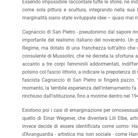
Essendo impossibile raccontare tutte le storie, ne ind
come sola pittura e scultura, integrando nella sua li
marginalità siano state sviluppate idee – quasi mai r
Cagnaccio di San Pietro - pseudonimo dal sapore rin
importante del realismo italiano del novecento. Un pi
Regime, ma dotato di una franchezza tutt’altro che d
consulente di Mussolini, che ne decreta la sfortuna a 
accanto a tre corpi femminili addormentati, indiffe
polsino col fascio littorio, a indicare la prepotenza di
fascista Cagnaccio di San Pietro si fingerà pazzo
momento, la terribile esperienza dell'internamento fa 
rinchiuso dall’istituzione, fino a morirne dentro nel 19
Esistono poi i casi di emarginazione per omosessuali
quello di Einar Wegener, che diventerà Lili Elbe, ar
invece decide di essere identificata come uomo: Ha
d’Avanguardia - artistica ma non sociale - come Hann