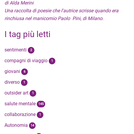
di Alda Merini
Una raccolta di poesie che l'autrice scrisse quando era
rinchiusa nel manicomio Paolo Pini, di Milano.
I tag più letti
sentimenti
2
compagni di viaggio
1
giovani
6
diverso
1
outsider art
1
salute mentale
145
collaborazione
1
Autonomia
14