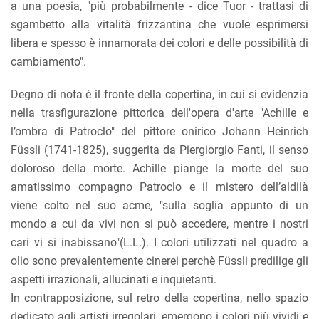
a una poesia, "più probabilmente - dice Tuor - trattasi di
sgambetto alla vitalità frizzantina che vuole esprimersi
libera e spesso è innamorata dei colori e delle possibilità di
cambiamento".
Degno di nota è il fronte della copertina, in cui si evidenzia
nella trasfigurazione pittorica dell'opera d'arte "Achille e
l’ombra di Patroclo" del pittore onirico Johann Heinrich
Füssli (1741-1825), suggerita da Piergiorgio Fanti, il senso
doloroso della morte. Achille piange la morte del suo
amatissimo compagno Patroclo e il mistero dell’aldilà
viene colto nel suo acme, "sulla soglia appunto di un
mondo a cui da vivi non si può accedere, mentre i nostri
cari vi si inabissano"(L.L.). I colori utilizzati nel quadro a
olio sono prevalentemente cinerei perchè Füssli predilige gli
aspetti irrazionali, allucinati e inquietanti.
In contrapposizione, sul retro della copertina, nello spazio
dedicato agli artisti irregolari, emergono i colori più vividi e