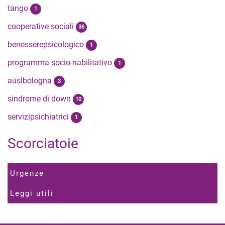
tango
1
cooperative sociali
36
benesserepsicologico
1
programma socio-riabilitativo
1
auslbologna
3
sindrome di down
10
servizipsichiatrici
1
Scorciatoie
Urgenze
Leggi utili