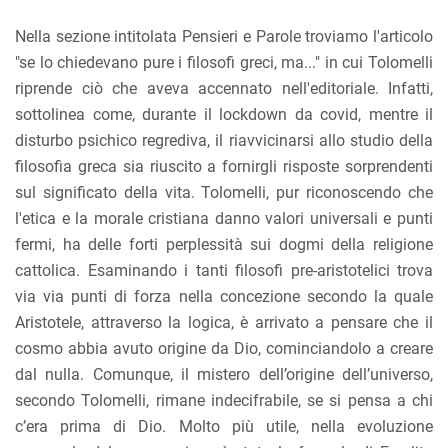
Nella sezione intitolata Pensieri e Parole troviamo l'articolo
"se lo chiedevano pure i filosofi greci, ma..." in cui Tolomelli
riprende ciò che aveva accennato nell'editoriale. Infatti,
sottolinea come, durante il lockdown da covid, mentre il
disturbo psichico regrediva, il riavvicinarsi allo studio della
filosofia greca sia riuscito a fornirgli risposte sorprendenti
sul significato della vita. Tolomelli, pur riconoscendo che
l'etica e la morale cristiana danno valori universali e punti
fermi, ha delle forti perplessità sui dogmi della religione
cattolica. Esaminando i tanti filosofi pre-aristotelici trova
via via punti di forza nella concezione secondo la quale
Aristotele, attraverso la logica, è arrivato a pensare che il
cosmo abbia avuto origine da Dio, cominciandolo a creare
dal nulla. Comunque, il mistero dell’origine dell’universo,
secondo Tolomelli, rimane indecifrabile, se si pensa a chi
c’era prima di Dio. Molto più utile, nella evoluzione